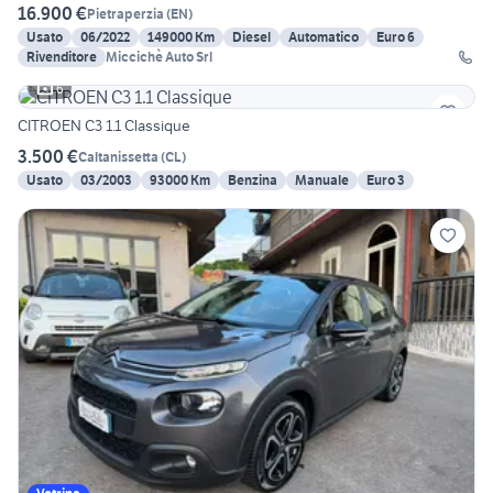
16.900 €
Pietraperzia
(
EN
)
Usato
06/2022
149000 Km
Diesel
Automatico
Euro 6
Rivenditore
Miccichè Auto Srl
6
CITROEN C3 1.1 Classique
3.500 €
Caltanissetta
(
CL
)
Usato
03/2003
93000 Km
Benzina
Manuale
Euro 3