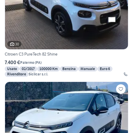
30
Citroen C3 PureTech 82 Shine
7.400 €
Palermo
(
PA
)
Usato
02/2017
100000 Km
Benzina
Manuale
Euro 6
Rivenditore
Sicilcar s.r.l.