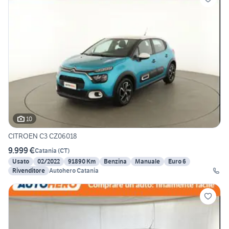
10
CITROEN C3 CZ06018
9.999 €
Catania
(
CT
)
Usato
02/2022
91890 Km
Benzina
Manuale
Euro 6
Rivenditore
Autohero Catania