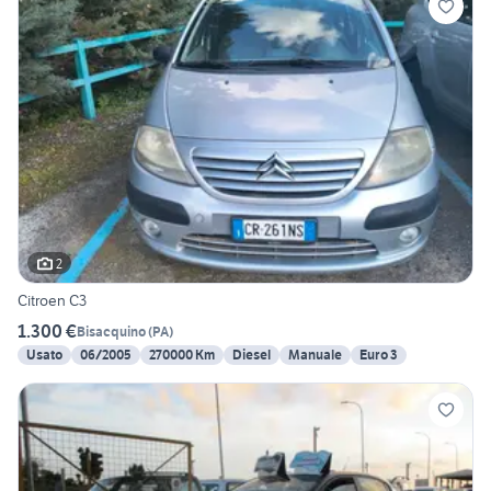
2
Citroen C3
1.300 €
Bisacquino
(
PA
)
Usato
06/2005
270000 Km
Diesel
Manuale
Euro 3