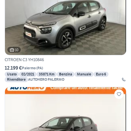
10
CITROEN C3 YH10846
12.199 €
Palermo
(
PA
)
Usato
02/2021
35871 Km
Benzina
Manuale
Euro 6
Rivenditore
AUTOHERO PALERMO