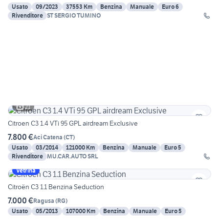
Usato
09/2023
37553 Km
Benzina
Manuale
Euro 6
Rivenditore
ST SERGIO TUMINO
21
Citroen C3 1.4 VTi 95 GPL airdream Exclusive
7.800 €
Aci Catena
(
CT
)
Usato
03/2014
121000 Km
Benzina
Manuale
Euro 5
Rivenditore
MU.CAR.AUTO SRL
Vetrina
Citroën C3 1.1 Benzina Seduction
7.000 €
Ragusa
(
RG
)
Usato
05/2013
107000 Km
Benzina
Manuale
Euro 5