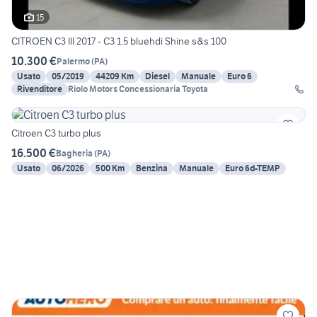
15
CITROEN C3 III 2017 - C3 1.5 bluehdi Shine s&s 100
10.300 €
Palermo
(
PA
)
Usato
05/2019
44209 Km
Diesel
Manuale
Euro 6
Rivenditore
Riolo Motors Concessionaria Toyota
Citroen C3 turbo plus
16.500 €
Bagheria
(
PA
)
Usato
06/2026
500 Km
Benzina
Manuale
Euro 6d-TEMP