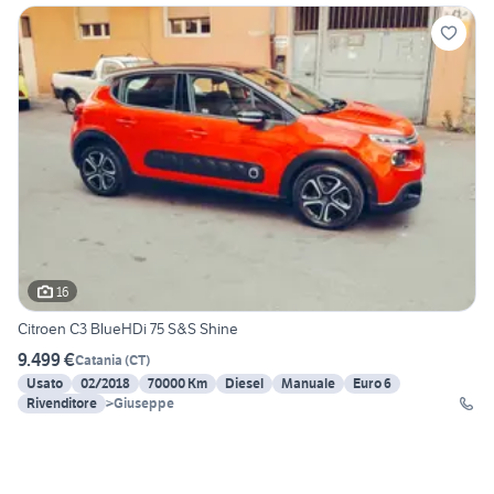
16
Citroen C3 BlueHDi 75 S&S Shine
9.499 €
Catania
(
CT
)
Usato
02/2018
70000 Km
Diesel
Manuale
Euro 6
Rivenditore
>Giuseppe