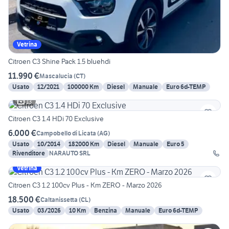
Vetrina
Citroen C3 Shine Pack 1.5 bluehdi
11.990 €
Mascalucia
(
CT
)
Usato
12/2021
100000 Km
Diesel
Manuale
Euro 6d-TEMP
13
Citroen C3 1.4 HDi 70 Exclusive
6.000 €
Campobello di Licata
(
AG
)
Usato
10/2014
182000 Km
Diesel
Manuale
Euro 5
Rivenditore
NARAUTO SRL
Vetrina
Citroen C3 1.2 100cv Plus - Km ZERO - Marzo 2026
18.500 €
Caltanissetta
(
CL
)
Usato
03/2026
10 Km
Benzina
Manuale
Euro 6d-TEMP