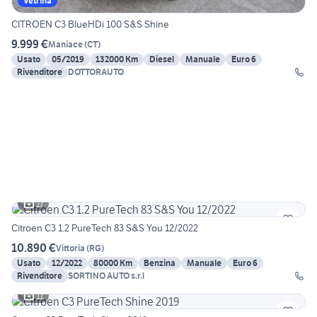
Vetrina
CITROEN C3 BlueHDi 100 S&S Shine
9.999 €
Maniace
(
CT
)
Usato
05/2019
132000 Km
Diesel
Manuale
Euro 6
Rivenditore
DOTTORAUTO
17
Citroen C3 1.2 PureTech 83 S&S You 12/2022
10.890 €
Vittoria
(
RG
)
Usato
12/2022
80000 Km
Benzina
Manuale
Euro 6
Rivenditore
SORTINO AUTO s.r.l
11