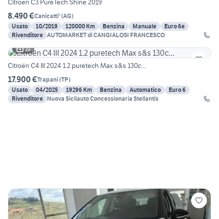
Citroen C3 PureTech Shine 2019
8.490 €
Canicatti'
(
AG
)
Usato
10/2019
120000 Km
Benzina
Manuale
Euro 6e
Rivenditore
AUTOMARKET di CANGIALOSI FRANCESCO
19
Citroën C4 III 2024 1.2 puretech Max s&s 130c...
17.900 €
Trapani
(
TP
)
Usato
04/2025
19296 Km
Benzina
Automatico
Euro 6
Rivenditore
Nuova Sicilauto Concessionaria Stellantis