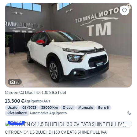
26
Citroen C3 BlueHDi 100 S&S Feel
13.500 €
Agrigento
(
AG
)
Usato
03/2023
28000 Km
Diesel
Manuale
Euro 6
Rivenditore
Automotive Agrigento
Vetrina
CITROEN C4 1.5 BLUEHDI 130 CV EAT8 SHINE FULL IVA