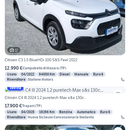
12
Citroen C3 1.5 BlueHDi 100 S&S Feel 2022
12.990 €
Campobello di Mazara
(
TP
)
Usato
04/2022
94000 Km
Diesel
Manuale
Euro 6
Rivenditore
Stallone Motors
Vetrina
Citroën C4 III 2024 1.2 puretech Max s&s 130c...
17.900 €
Trapani
(
TP
)
Usato
04/2025
19296 Km
Benzina
Automatico
Euro 6
Rivenditore
Nuova Sicilauto Concessionaria Stellantis