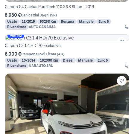
Citroen C4 Cactus PureTech 110 S&S Shine - 2019
8.980 €
Canicattini Bagni
(
SR
)
Usato
11/2019
93258 Km
Benzina
Manuale
Euro 6
Rivenditore
AUTO CANAIMA
Vetrina
Citroen C3 1.4 HDi 70 Exclusive
6.000 €
Campobello di Licata
(
AG
)
Usato
10/2014
182000 Km
Diesel
Manuale
Euro 5
Rivenditore
NARAUTO SRL