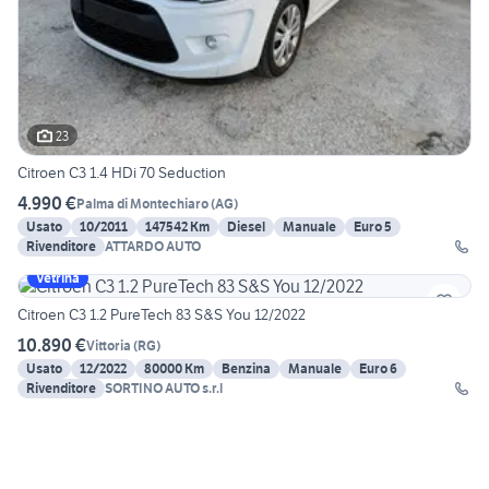
23
Citroen C3 1.4 HDi 70 Seduction
4.990 €
Palma di Montechiaro
(
AG
)
Usato
10/2011
147542 Km
Diesel
Manuale
Euro 5
Rivenditore
ATTARDO AUTO
Vetrina
Citroen C3 1.2 PureTech 83 S&S You 12/2022
10.890 €
Vittoria
(
RG
)
Usato
12/2022
80000 Km
Benzina
Manuale
Euro 6
Rivenditore
SORTINO AUTO s.r.l