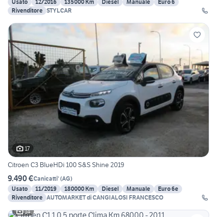
Usato
12/2016
135000 Km
Diesel
Manuale
Euro 6
Rivenditore
STYLCAR
17
Citroen C3 BlueHDi 100 S&S Shine 2019
9.490 €
Canicatti'
(
AG
)
Usato
11/2019
180000 Km
Diesel
Manuale
Euro 6e
Rivenditore
AUTOMARKET di CANGIALOSI FRANCESCO
14