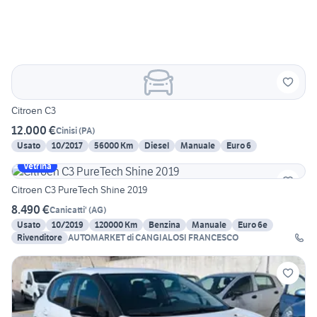
Citroen C3
12.000 €
Cinisi
(
PA
)
Usato
10/2017
56000 Km
Diesel
Manuale
Euro 6
Vetrina
Citroen C3 PureTech Shine 2019
8.490 €
Canicatti'
(
AG
)
Usato
10/2019
120000 Km
Benzina
Manuale
Euro 6e
Rivenditore
AUTOMARKET di CANGIALOSI FRANCESCO