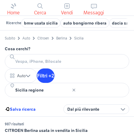
Home
Cerca
Vendi
Messaggi
bmw usata sicilia
auto bongiorno ribera
dacia sand
Ricerche
Subito
Auto
Citroen
Berlina
Sicilia
Cosa cerchi?
Filtri +2
Auto
Salva ricerca
Dal più rilevante
987 risultati
CITROEN Berlina usata in vendita in Sicilia