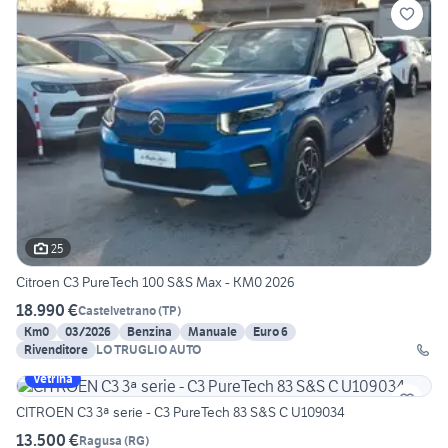
25
Citroen C3 PureTech 100 S&S Max - KM0 2026
18.990 €
Castelvetrano
(
TP
)
Km0
03/2026
Benzina
Manuale
Euro 6
Rivenditore
LO TRUGLIO AUTO
Vetrina
CITROEN C3 3ª serie - C3 PureTech 83 S&S C U109034
13.500 €
Ragusa
(
RG
)