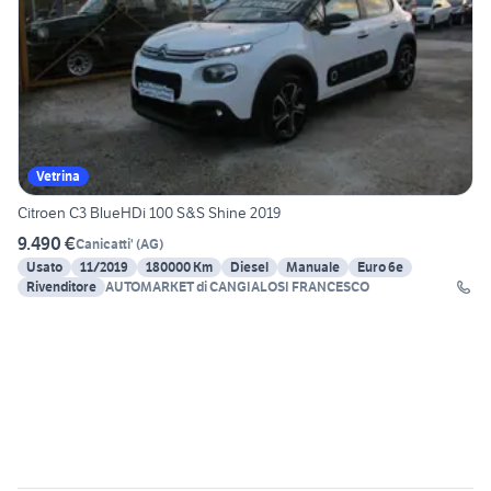
Vetrina
Citroen C3 BlueHDi 100 S&S Shine 2019
9.490 €
Canicatti'
(
AG
)
Usato
11/2019
180000 Km
Diesel
Manuale
Euro 6e
Rivenditore
AUTOMARKET di CANGIALOSI FRANCESCO