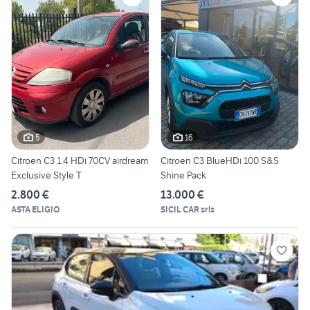
5
16
Citroen C3 1.4 HDi 70CV airdream
Citroen C3 BlueHDi 100 S&S
Exclusive Style T
Shine Pack
2.800 €
13.000 €
ASTA ELIGIO
SICIL CAR srls