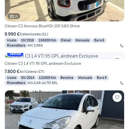
19
Citroen C3 Aircross BlueHDi 100 S&S Shine
9.990 €
Caltanissetta
(
CL
)
Usato
10/2018
136000 Km
Diesel
Manuale
Euro 6
Rivenditore
MC CARS
Vetrina
Citroen C3 1.4 VTi 95 GPL airdream Exclusive
7.800 €
Aci Catena
(
CT
)
Usato
03/2014
121000 Km
Benzina
Manuale
Euro 5
Rivenditore
MU.CAR.AUTO SRL