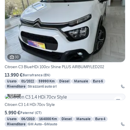
30
Citroen C3 BlueHDi 100cv Shine PLUS AIRBUMP/LED202
13.990 €
Barrafranca
(
EN
)
Usato
01/2022
59990 Km
Diesel
Manuale
Euro 6
Rivenditore
Strazzanti auto srl
30
Citroen C3 1.4 HDi 70cv Style
5.990 €
Paterno'
(
CT
)
Usato
06/2010
164000 Km
Diesel
Manuale
Euro 4
Rivenditore
GM Auto - GMauto