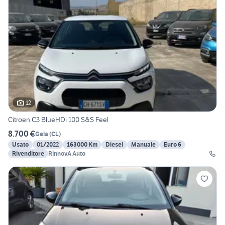
12
Citroen C3 BlueHDi 100 S&S Feel
8.700 €
Gela
(
CL
)
Usato
01/2022
163000 Km
Diesel
Manuale
Euro 6
Rivenditore
RinnovA Auto