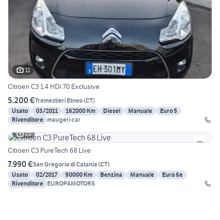
11
Citroen C3 1.4 HDi 70 Exclusive
5.200 €
Tremestieri Etneo
(
CT
)
Usato
03/2011
162000 Km
Diesel
Manuale
Euro 5
Rivenditore
maugeri car
23
Citroen C3 PureTech 68 Live
7.990 €
San Gregorio di Catania
(
CT
)
Usato
02/2017
90000 Km
Benzina
Manuale
Euro 6e
Rivenditore
EUROPAMOTORS