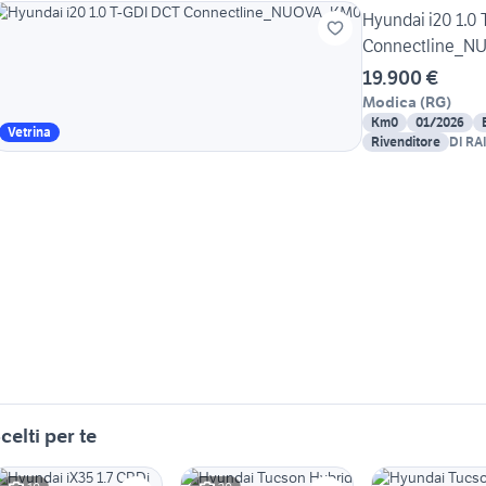
Hyundai i20 1.0
Connectline_
19.900 €
Modica
(
RG
)
Km0
01/2026
Vetrina
Rivenditore
DI R
celti per te