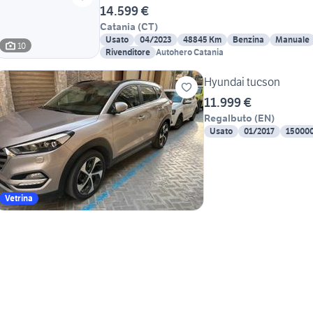
14.599 €
Catania
(
CT
)
Usato
04/2023
48845 Km
Benzina
Manuale
10
Rivenditore
Autohero Catania
Hyundai tucson
11.999 €
Regalbuto
(
EN
)
Usato
01/2017
15000
Vetrina