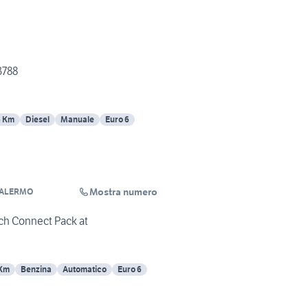
3788
8 Km
Diesel
Manuale
Euro 6
Mostra numero
PALERMO
ech Connect Pack at
 Km
Benzina
Automatico
Euro 6