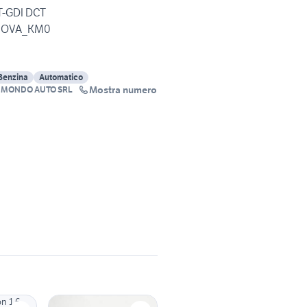
 T-GDI DCT
NUOVA_KM0
Benzina
Automatico
Mostra numero
AIMONDO AUTO SRL