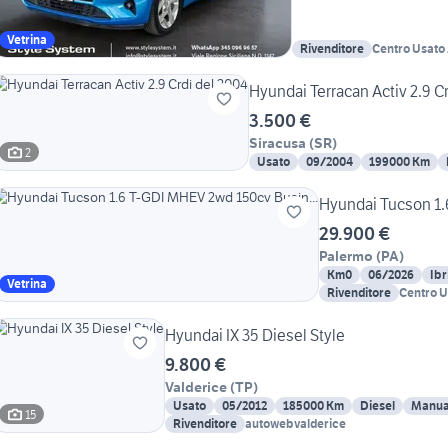
Vetrina
Rivenditore
Centro Usato
Palermo
Hyundai Terracan Activ 2.9 C
3.500 €
Siracusa
(
SR
)
2
Usato
09/2004
199000 Km
Hyundai Tucson 1.
29.900 €
Palermo
(
PA
)
Km0
06/2026
Ibr
Vetrina
Rivenditore
Centro U
Palermo
Hyundai IX 35 Diesel Style
9.800 €
Valderice
(
TP
)
Usato
05/2012
185000 Km
Diesel
Manua
15
Rivenditore
autowebvalderice