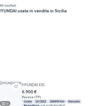
40 risultati
YUNDAI usata in vendita in Sicilia
HYUNDAI X35
6.900 €
Paceco
(
TP
)
Usato
10/2013
268956 Km
Manuale
19
Rivenditore
VM AUTO PACECO