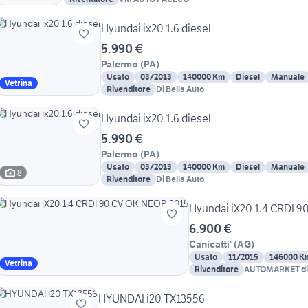
Hyundai ix20 1.6 diesel
5.990 €
Palermo
(
PA
)
Usato
03/2013
140000 Km
Diesel
Manuale
Vetrina
Rivenditore
Di Bella Auto
Hyundai ix20 1.6 diesel
5.990 €
Palermo
(
PA
)
Usato
03/2013
140000 Km
Diesel
Manuale
8
Rivenditore
Di Bella Auto
Hyundai iX20 1.4 CRDI 9
6.900 €
Canicatti'
(
AG
)
Usato
11/2015
146000 K
Vetrina
Rivenditore
AUTOMARKET di
FRANCESCO
HYUNDAI i20 TX13556