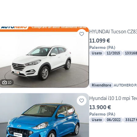
HYUNDAI Tucson CZ8
11.099 €
Palermo
(
PA
)
Usato
12/2015
13316
10
Rivenditore
AUTOHERO 
Hyundai i10 1.0 mpi T
13.900 €
Palermo
(
PA
)
Usato
06/2022
33127