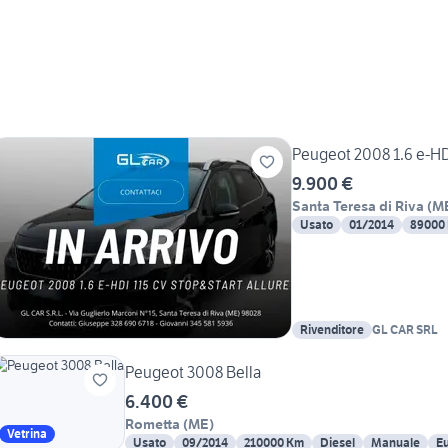
Peugeot 2008 1.6 e-HD
9.900 €
Santa Teresa di Riva
(
M
Usato
01/2014
89000
Rivenditore
GL CAR SRL
Peugeot 3008 Bella
6.400 €
Rometta
(
ME
)
Vetrina
Usato
09/2014
210000 Km
Diesel
Manuale
Eu