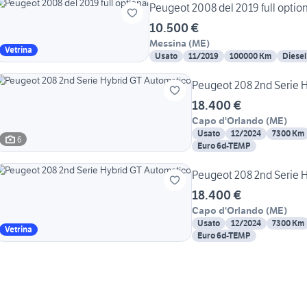
Peugeot 2008 del 2019 full optio
10.500 €
Messina
(
ME
)
Vetrina
Usato
11/2019
100000 Km
Diesel
18.400 €
Capo d'Orlando
(
ME
)
Usato
12/2024
7300 Km
6
Euro 6d-TEMP
18.400 €
Capo d'Orlando
(
ME
)
Usato
12/2024
7300 Km
Vetrina
Euro 6d-TEMP