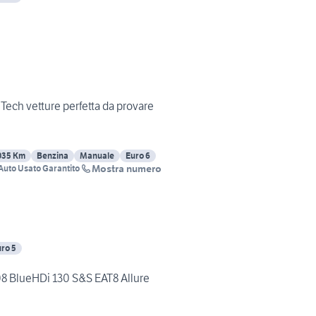
ech vetture perfetta da provare
035 Km
Benzina
Manuale
Euro 6
Mostra numero
 Auto Usato Garantito
ro 5
 BlueHDi 130 S&S EAT8 Allure