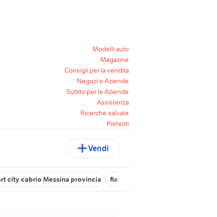
Modelli auto
Magazine
Consigli per la vendita
Negozi e Aziende
Subito per le Aziende
Assistenza
Ricerche salvate
Preferiti
Vendi
rt city cabrio Messina provincia
fiat venetico
fiat 500 messina e