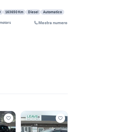
0
163650 Km
Diesel
Automatico
Mostra numero
motors