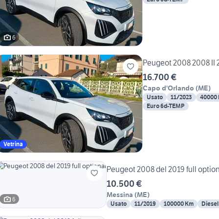
6
Peugeot 2008 2008 II 2
16.700 €
Capo d'Orlando
(
ME
)
Usato
11/2023
40000
Euro 6d-TEMP
Vetrina
Peugeot 2008 del 2019 full optio
10.500 €
Messina
(
ME
)
6
Usato
11/2019
100000 Km
Diesel