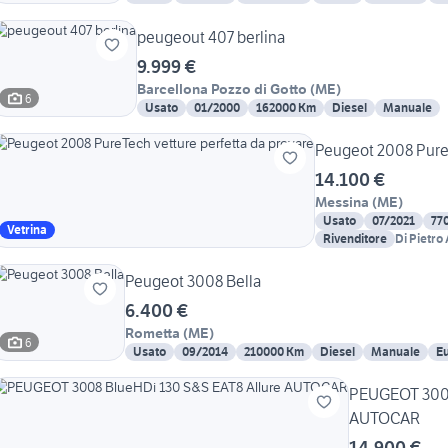
peugeout 407 berlina
9.999 €
Barcellona Pozzo di Gotto
(
ME
)
6
Usato
01/2000
162000 Km
Diesel
Manuale
Peugeot 2008 PureT
14.100 €
Messina
(
ME
)
Usato
07/2021
77
Vetrina
Rivenditore
Di Pietro
Peugeot 3008 Bella
6.400 €
Rometta
(
ME
)
6
Usato
09/2014
210000 Km
Diesel
Manuale
Eu
PEUGEOT 3008
AUTOCAR
14.900 €