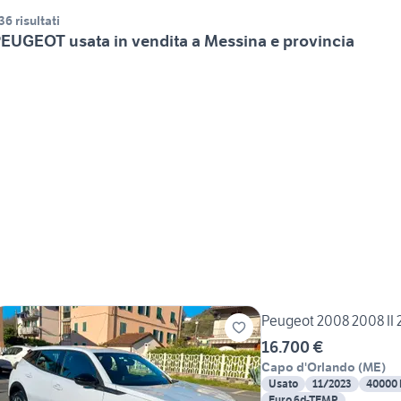
36 risultati
EUGEOT usata in vendita a Messina e provincia
Peugeot 2008 2008 II 2
16.700 €
Capo d'Orlando
(
ME
)
Usato
11/2023
40000
Euro 6d-TEMP