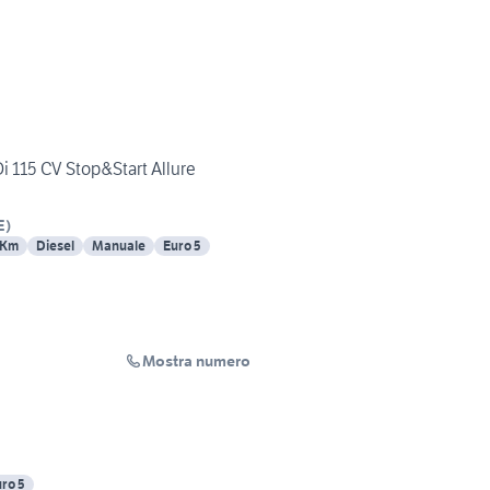
i 115 CV Stop&Start Allure
E
)
 Km
Diesel
Manuale
Euro 5
Mostra numero
ro 5