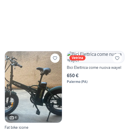
Vetrina
Bici Elettrica come nuova wayel
650 €
Palermo
(
PA
)
4
Fat bike icone