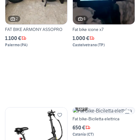
2
6
FAT BIKE ARMONY ASSOPRO
Fat bike icone x7
1.100 €
1.000 €
Palermo
(
PA
)
Castelvetrano
(
TP
)
6
Fat bike-Biciletta elettrica
650 €
Catania
(
CT
)