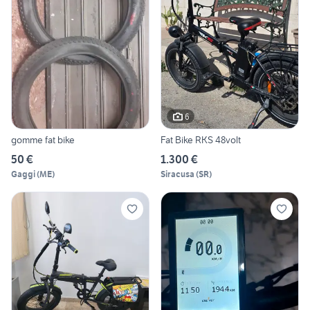
6
gomme fat bike
Fat Bike RKS 48volt
50 €
1.300 €
Gaggi
(
ME
)
Siracusa
(
SR
)