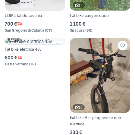
2
EBIKE fat Bottecchia
Fat bike canyon dude
700 €
1.100 €
San Gregorio di Catania
(
CT
)
Siracusa
(
SR
)
3
Fat bike elettrica 48v
800 €
Castelvetrano
(
TP
)
6
Fat bike Bici pieghevole non
elettrica
230 €