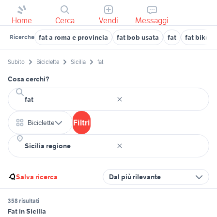
Home
Cerca
Vendi
Messaggi
fat a roma e provincia
fat bob usata
fat
fat bike b
Ricerche
Subito
Biciclette
Sicilia
fat
Cosa cerchi?
Filtri
Biciclette
Salva ricerca
Dal più rilevante
358 risultati
Fat in Sicilia