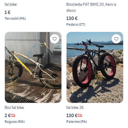
fat bike
Bicicletta FAT BIKE 20, freni a
disco
1 €
130 €
Terrasini
(
PA
)
Pedara
(
CT
)
Bici fat bike
fat bike 26
2 €
130 €
Ragusa
(
RG
)
Palermo
(
PA
)