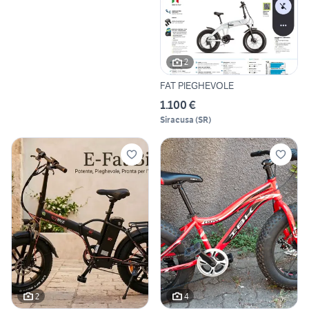
2
FAT PIEGHEVOLE
1.100 €
Siracusa
(
SR
)
2
4