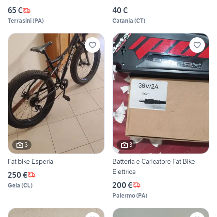
65 €
40 €
Terrasini
(
PA
)
Catania
(
CT
)
3
3
Fat bike Esperia
Batteria e Caricatore Fat Bike
Elettrica
250 €
200 €
Gela
(
CL
)
Palermo
(
PA
)