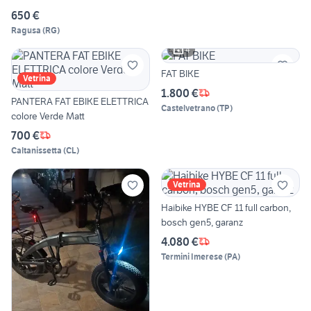
650 €
Ragusa
(
RG
)
4
FAT BIKE
Vetrina
1.800 €
PANTERA FAT EBIKE ELETTRICA
Castelvetrano
(
TP
)
colore Verde Matt
700 €
Caltanissetta
(
CL
)
Vetrina
Haibike HYBE CF 11 full carbon,
bosch gen5, garanz
4.080 €
Termini Imerese
(
PA
)