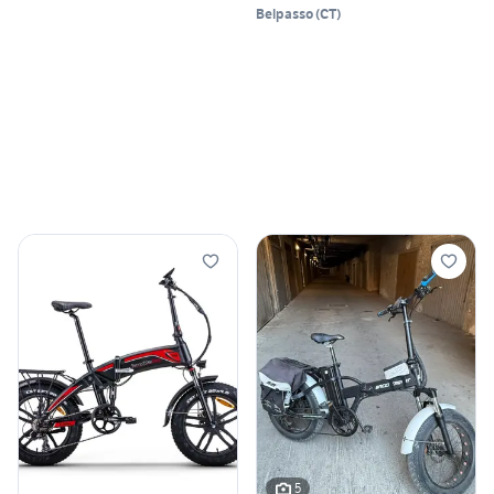
Belpasso
(
CT
)
5