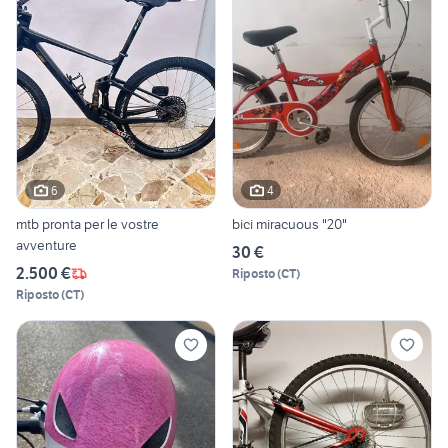
6
4
mtb pronta per le vostre
bici miracuous "20"
avventure
30 €
2.500 €
Riposto
(
CT
)
Riposto
(
CT
)