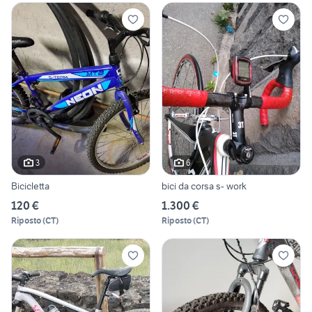
3
6
Bicicletta
bici da corsa s- work
120 €
1.300 €
Riposto
(
CT
)
Riposto
(
CT
)