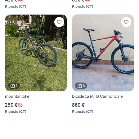
Riposto
(
CT
)
Riposto
(
CT
)
2
6
mountanbike...
Bicicletta MTB Cannondale
250 €
860 €
Riposto
(
CT
)
Riposto
(
CT
)