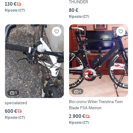
THUNDER
130 €
80 €
Riposto
(
CT
)
Riposto
(
CT
)
6
5
Bici crono Wilier Triestina Twin
specialaized
Blade FSA Metron
600 €
2.900 €
Riposto
(
CT
)
Riposto
(
CT
)