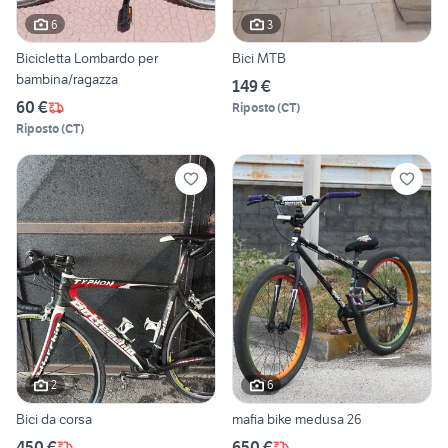
6
3
Bicicletta Lombardo per
Bici MTB
bambina/ragazza
149 €
60 €
Riposto
(
CT
)
Riposto
(
CT
)
2
6
Bici da corsa
mafia bike medusa 26
450 €
650 €