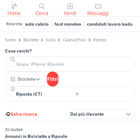
Home
Cerca
Vendi
Messaggi
auto cabrio
ford mondeo
candidati lavoro badanti
Ricerche
Subito
Biciclette
Sicilia
Catania (Prov)
Riposto
Cosa cerchi?
Filtri
Biciclette
Salva ricerca
Dal più rilevante
31 risultati
Annunci in Biciclette a Riposto