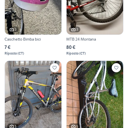
3
3
Caschetto Bimba bici
MTB 24 Montana
7 €
80 €
Riposto
(
CT
)
Riposto
(
CT
)
5
5