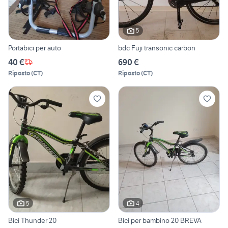
5
Portabici per auto
bdc Fuji transonic carbon
40 €
690 €
Riposto
(
CT
)
Riposto
(
CT
)
5
4
Bici Thunder 20
Bici per bambino 20 BREVA