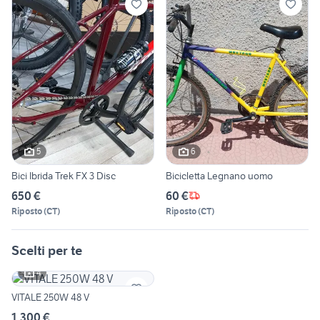
5
6
Bici Ibrida Trek FX 3 Disc
Bicicletta Legnano uomo
650 €
60 €
Riposto
(
CT
)
Riposto
(
CT
)
Scelti per te
4
VITALE 250W 48 V
1.300 €