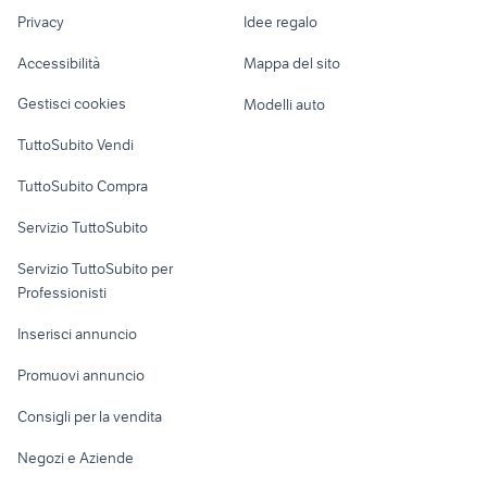
Nautica
lavoro
Privacy
Idee regalo
Garage e box
Caravan e Camper
Accessibilità
Mappa del sito
Loft, mansarde e
Veicoli commerciali
altro
Gestisci cookies
Modelli auto
Case vacanza
TuttoSubito Vendi
Uffici e Locali
TuttoSubito Compra
commerciali
Servizio TuttoSubito
elettronica
per la casa e la
sports e hobby
Servizio TuttoSubito per
persona
Informatica
Animali
Professionisti
Arredamento e
Console e
Accessori per
Casalinghi
Inserisci annuncio
Videogiochi
animali
Elettrodomestici
Promuovi annuncio
Audio/Video
Musica e Film
Giardino e Fai da te
Consigli per la vendita
Fotografia
Libri e Riviste
Abbigliamento e
Negozi e Aziende
Telefonia
Strumenti Musicali
Accessori