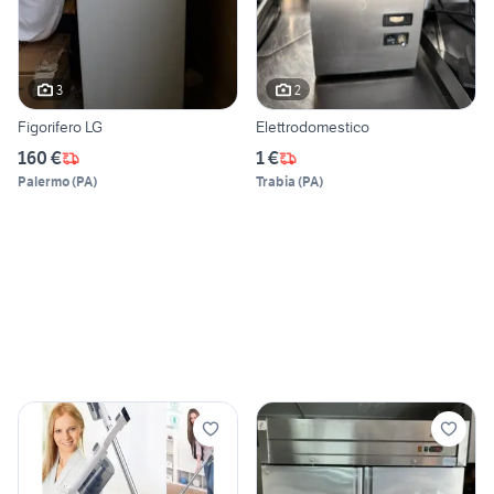
3
2
Figorifero LG
Elettrodomestico
160 €
1 €
Palermo
(
PA
)
Trabia
(
PA
)