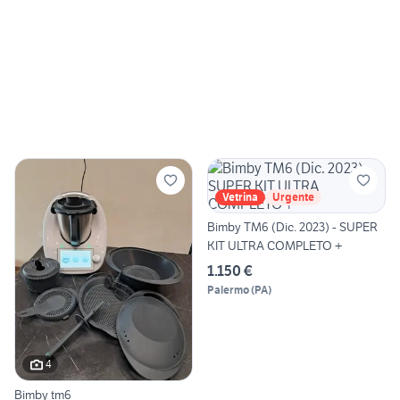
Vetrina
Urgente
Bimby TM6 (Dic. 2023) - SUPER
KIT ULTRA COMPLETO +
1.150 €
Palermo
(
PA
)
4
Bimby tm6