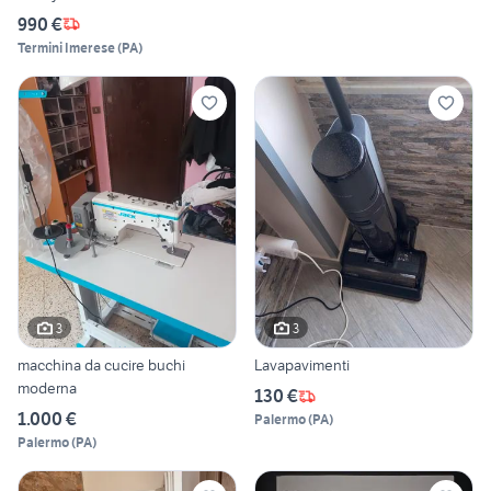
990 €
Termini Imerese
(
PA
)
3
3
macchina da cucire buchi
Lavapavimenti
moderna
130 €
1.000 €
Palermo
(
PA
)
Palermo
(
PA
)