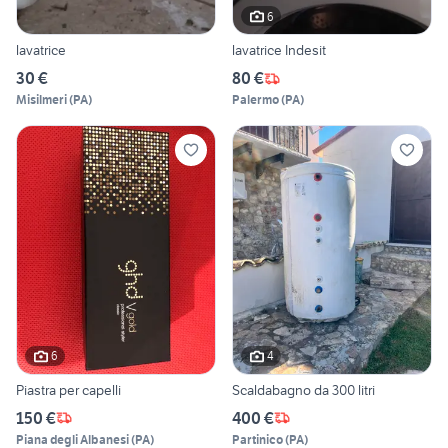
6
lavatrice
lavatrice Indesit
30 €
80 €
Misilmeri
(
PA
)
Palermo
(
PA
)
6
4
Piastra per capelli
Scaldabagno da 300 litri
150 €
400 €
Piana degli Albanesi
(
PA
)
Partinico
(
PA
)