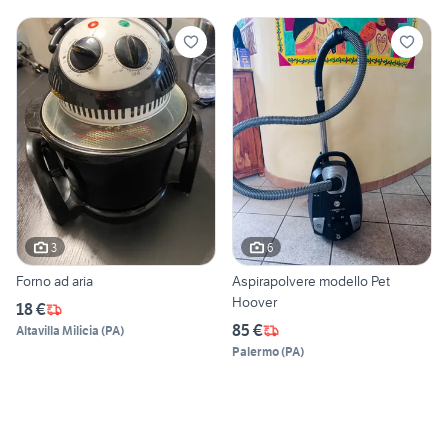
3
6
Forno ad aria
Aspirapolvere modello Pet
Hoover
18 €
85 €
Altavilla Milicia
(
PA
)
Palermo
(
PA
)