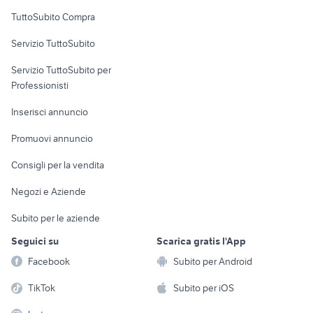
Uffici e Locali
TuttoSubito Compra
commerciali
Servizio TuttoSubito
elettronica
per la casa e la
sports e hobby
Servizio TuttoSubito per
persona
Informatica
Animali
Professionisti
Arredamento e
Console e
Accessori per
Casalinghi
Inserisci annuncio
Videogiochi
animali
Elettrodomestici
Promuovi annuncio
Audio/Video
Musica e Film
Giardino e Fai da te
Consigli per la vendita
Fotografia
Libri e Riviste
Abbigliamento e
Negozi e Aziende
Telefonia
Strumenti Musicali
Accessori
Subito per le aziende
Sports
Tutto per i bambini
Seguici su
Scarica gratis l'App
Biciclette
Facebook
Subito per Android
Collezionismo
TikTok
Subito per iOS