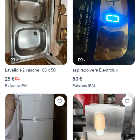
3
6
Lavello a 2 vasche , 86 x 50
aspirapolvere Electrolux
25 €
60 €
Palermo
(
PA
)
Palermo
(
PA
)