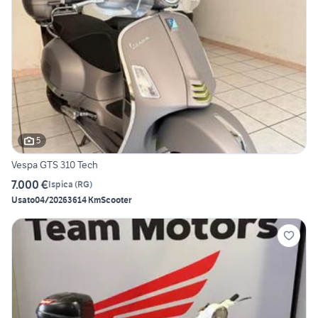
5
Vespa GTS 310 Tech
7.000 €
Ispica
(
RG
)
Usato
04/2026
3614 Km
Scooter