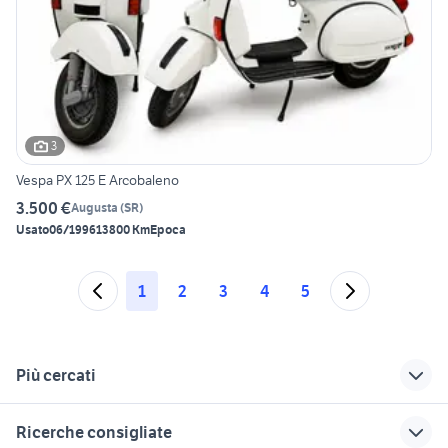
3
Vespa PX 125 E Arcobaleno
3.500 €
Augusta
(
SR
)
Usato
06/1996
13800 Km
Epoca
1
2
3
4
5
Più cercati
Correlati
Richerche simili
Suggerimenti
Ricerche consigliate
vespa 50 special a
vespa hp moto
vespa px