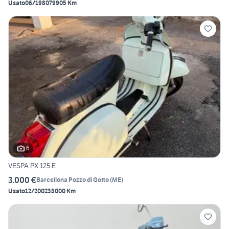
Usato
06/1980
79905 Km
6
VESPA PX 125 E
3.000 €
Barcellona Pozzo di Gotto
(
ME
)
Usato
12/2002
35000 Km