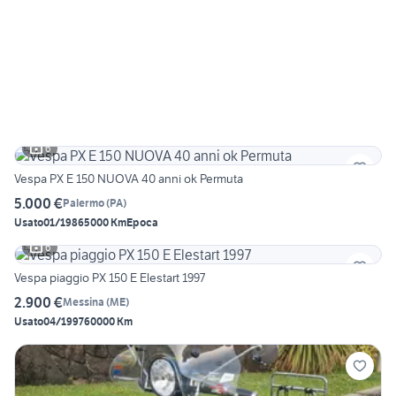
6
Vespa PX E 150 NUOVA 40 anni ok Permuta
5.000 €
Palermo
(
PA
)
Usato
01/1986
5000 Km
Epoca
6
Vespa piaggio PX 150 E Elestart 1997
2.900 €
Messina
(
ME
)
Usato
04/1997
60000 Km