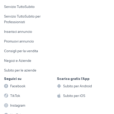
Servizio TuttoSubito
elettronica
per la casa e la
sports e hobby
Servizio TuttoSubito per
persona
Informatica
Animali
Professionisti
Arredamento e
Console e
Accessori per
Casalinghi
Inserisci annuncio
Videogiochi
animali
Elettrodomestici
Promuovi annuncio
Audio/Video
Musica e Film
Giardino e Fai da te
Consigli per la vendita
Fotografia
Libri e Riviste
Abbigliamento e
Negozi e Aziende
Telefonia
Strumenti Musicali
Accessori
Subito per le aziende
Sports
Tutto per i bambini
Seguici su
Scarica gratis l'App
Biciclette
Facebook
Subito per Android
Collezionismo
TikTok
Subito per iOS
Instagram