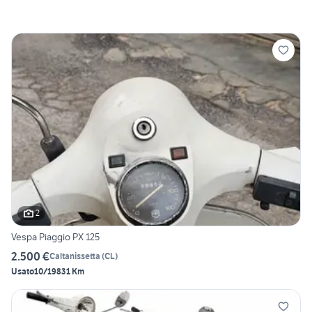
2
Vespa Piaggio PX 125
2.500 €
Caltanissetta
(
CL
)
Usato
10/1983
1 Km