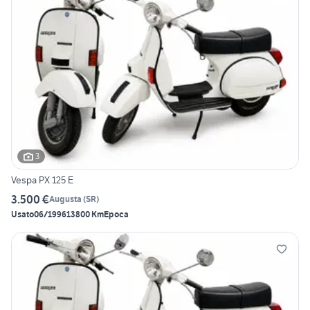
3
Vespa PX 125 E
3.500 €
Augusta
(
SR
)
Usato
06/1996
13800 Km
Epoca