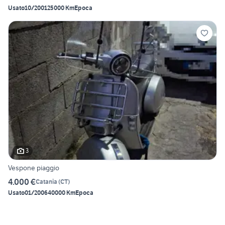
Usato
10/2001
25000 Km
Epoca
3
Vespone piaggio
4.000 €
Catania
(
CT
)
Usato
01/2006
40000 Km
Epoca