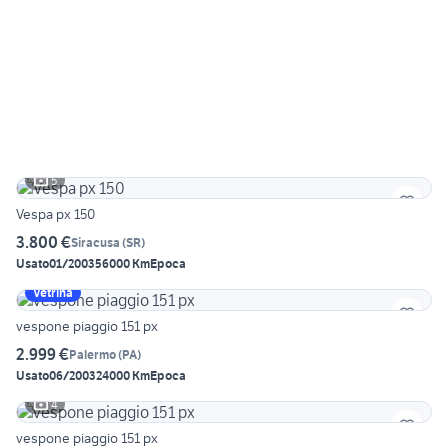
5
Vespa px 150
3.800 €
Siracusa
(
SR
)
Usato
01/2003
56000 Km
Epoca
Vetrina
vespone piaggio 151 px
2.999 €
Palermo
(
PA
)
Usato
06/2003
24000 Km
Epoca
4
vespone piaggio 151 px