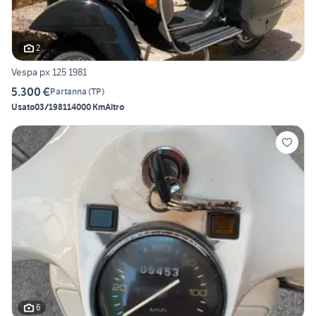
2
Vespa px 125 1981
5.300 €
Partanna
(
TP
)
Usato
03/1981
14000 Km
Altro
6