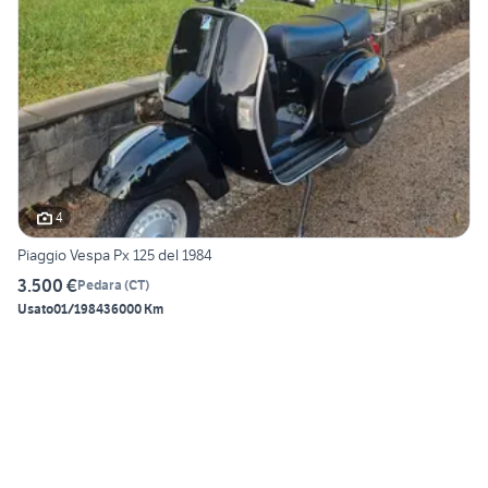
4
Piaggio Vespa Px 125 del 1984
3.500 €
Pedara
(
CT
)
Usato
01/1984
36000 Km