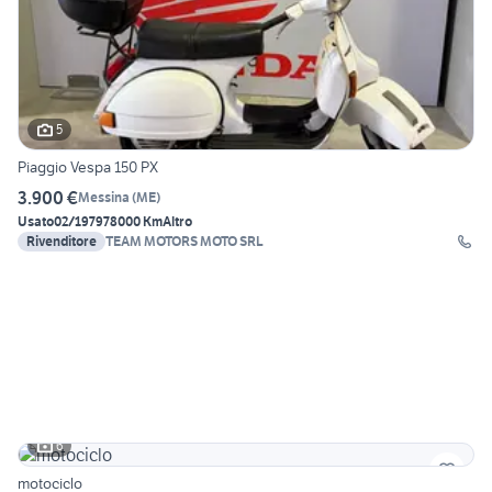
5
Piaggio Vespa 150 PX
3.900 €
Messina
(
ME
)
Usato
02/1979
78000 Km
Altro
Rivenditore
TEAM MOTORS MOTO SRL
6
motociclo