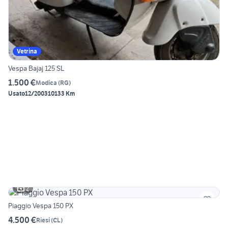
Vetrina
Vespa Bajaj 125 SL
1.500 €
Modica
(
RG
)
Usato
12/2003
10133 Km
2
Piaggio Vespa 150 PX
4.500 €
Riesi
(
CL
)