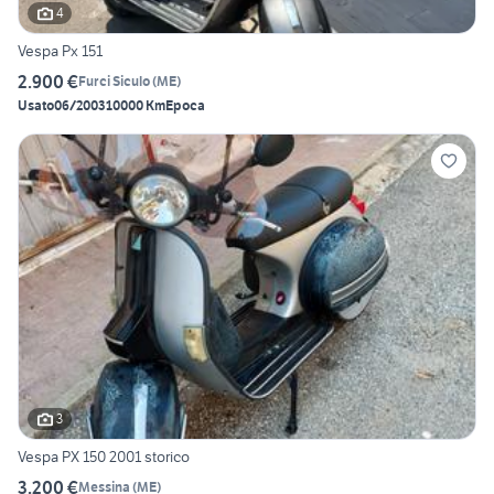
4
Vespa Px 151
2.900 €
Furci Siculo
(
ME
)
Usato
06/2003
10000 Km
Epoca
3
Vespa PX 150 2001 storico
3.200 €
Messina
(
ME
)