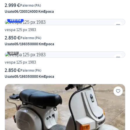
2.999 €
Palermo
(
PA
)
Usato
06/2003
24000 Km
Epoca
Vetrina
vespa 125 px 1983
2.850 €
Palermo
(
PA
)
Usato
05/1983
50000 Km
Epoca
6
vespa 125 px 1983
2.850 €
Palermo
(
PA
)
Usato
05/1983
50000 Km
Epoca