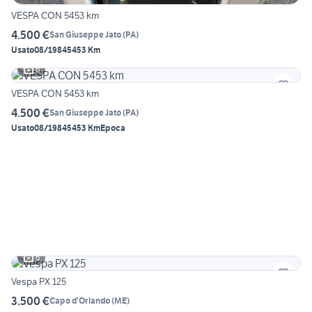
VESPA CON 5453 km
4.500 €
San Giuseppe Jato
(
PA
)
Usato
08/1984
5453 Km
6
VESPA CON 5453 km
4.500 €
San Giuseppe Jato
(
PA
)
Usato
08/1984
5453 Km
Epoca
6
Vespa PX 125
3.500 €
Capo d'Orlando
(
ME
)