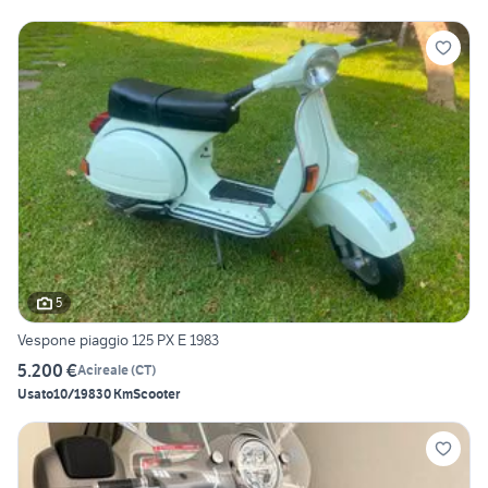
5
Vespone piaggio 125 PX E 1983
5.200 €
Acireale
(
CT
)
Usato
10/1983
0 Km
Scooter