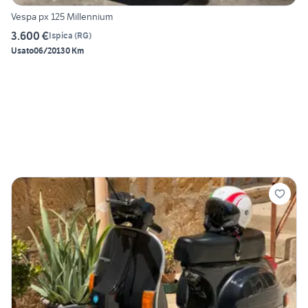
Vespa px 125 Millennium
3.600 €
Ispica
(
RG
)
Usato
06/2013
0 Km