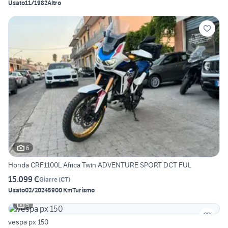
Usato
11/1982
Altro
6
Honda CRF1100L Africa Twin ADVENTURE SPORT DCT FUL
15.099 €
Giarre
(
CT
)
Usato
02/2024
5900 Km
Turismo
5
vespa px 150