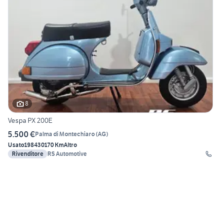
8
Vespa PX 200E
5.500 €
Palma di Montechiaro
(
AG
)
Usato
1984
30170 Km
Altro
Rivenditore
RS Automotive