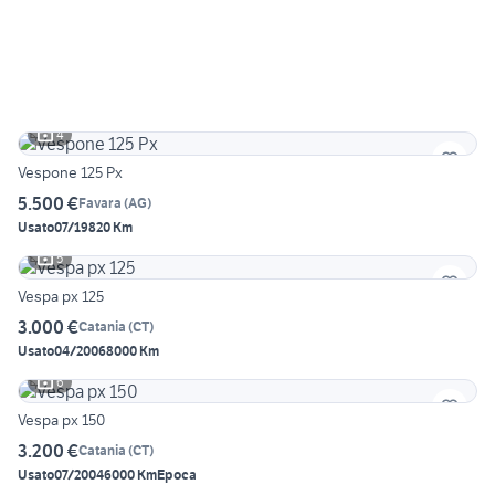
4
Vespone 125 Px
5.500 €
Favara
(
AG
)
Usato
07/1982
0 Km
5
Vespa px 125
3.000 €
Catania
(
CT
)
Usato
04/2006
8000 Km
6
Vespa px 150
3.200 €
Catania
(
CT
)
Usato
07/2004
6000 Km
Epoca