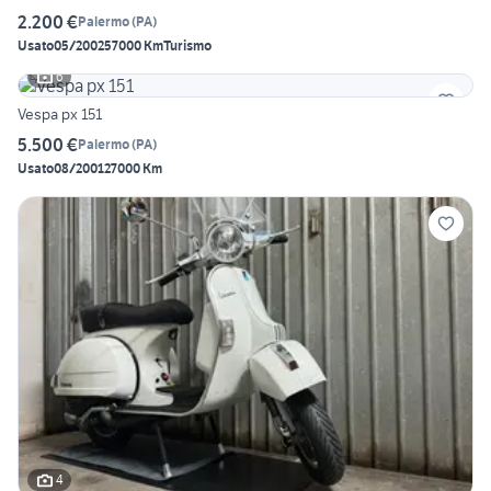
2.200 €
Palermo
(
PA
)
Usato
05/2002
57000 Km
Turismo
6
Vespa px 151
5.500 €
Palermo
(
PA
)
Usato
08/2001
27000 Km
4