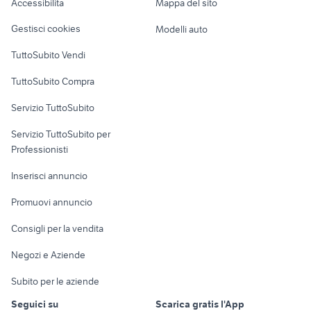
Accessibilità
Mappa del sito
Loft, mansarde e
Veicoli commerciali
altro
Gestisci cookies
Modelli auto
Case vacanza
TuttoSubito Vendi
Uffici e Locali
TuttoSubito Compra
commerciali
Servizio TuttoSubito
elettronica
per la casa e la
sports e hobby
Servizio TuttoSubito per
persona
Informatica
Animali
Professionisti
Arredamento e
Console e
Accessori per
Casalinghi
Inserisci annuncio
Videogiochi
animali
Elettrodomestici
Promuovi annuncio
Audio/Video
Musica e Film
Giardino e Fai da te
Consigli per la vendita
Fotografia
Libri e Riviste
Abbigliamento e
Negozi e Aziende
Telefonia
Strumenti Musicali
Accessori
Subito per le aziende
Sports
Tutto per i bambini
Seguici su
Scarica gratis l'App