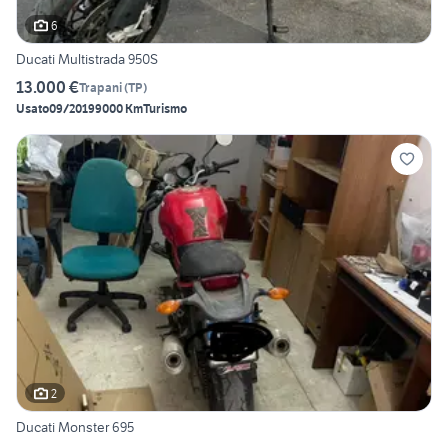
6
Ducati Multistrada 950S
13.000 €
Trapani
(
TP
)
Usato
09/2019
9000 Km
Turismo
2
Ducati Monster 695