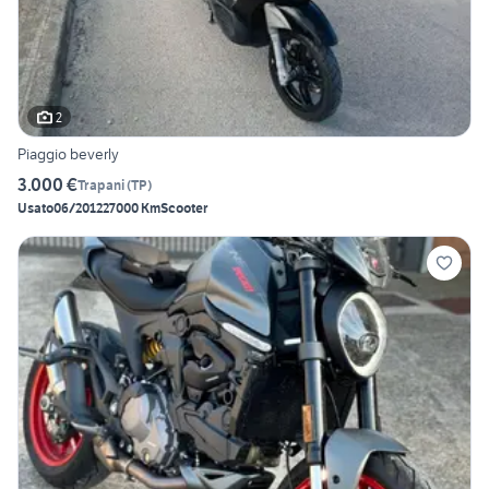
2
Piaggio beverly
3.000 €
Trapani
(
TP
)
Usato
06/2012
27000 Km
Scooter