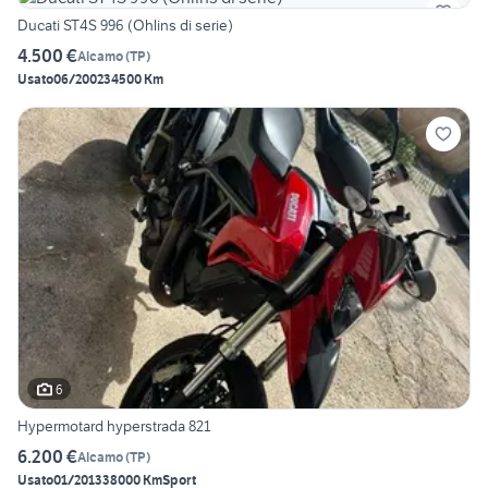
Ducati ST4S 996 (Ohlins di serie)
4.500 €
Alcamo
(
TP
)
Usato
06/2002
34500 Km
6
Hypermotard hyperstrada 821
6.200 €
Alcamo
(
TP
)
Usato
01/2013
38000 Km
Sport