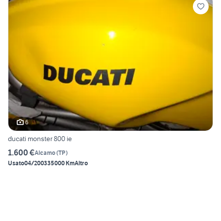
6
ducati monster 800 ie
1.600 €
Alcamo
(
TP
)
Usato
04/2003
35000 Km
Altro