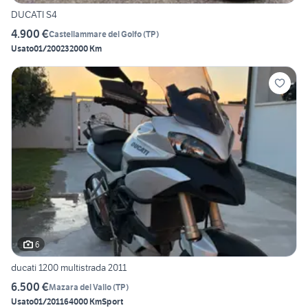
DUCATI S4
4.900 €
Castellammare del Golfo
(
TP
)
Usato
01/2002
32000 Km
6
ducati 1200 multistrada 2011
6.500 €
Mazara del Vallo
(
TP
)
Usato
01/2011
64000 Km
Sport