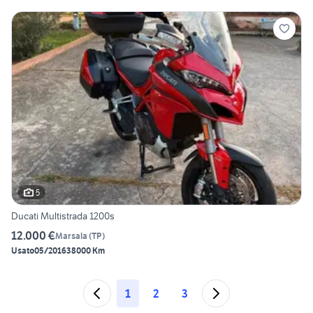
5
Ducati Multistrada 1200s
12.000 €
Marsala
(
TP
)
Usato
05/2016
38000 Km
1
2
3