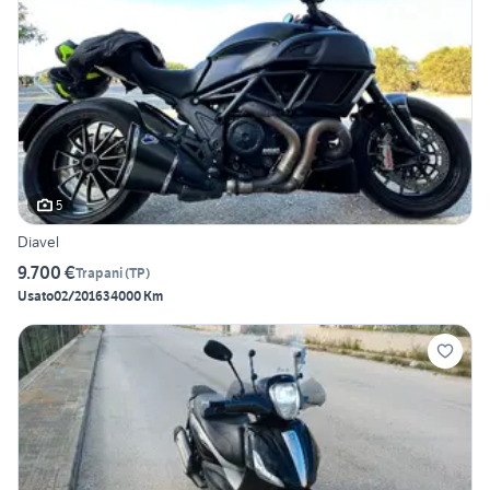
5
Diavel
9.700 €
Trapani
(
TP
)
Usato
02/2016
34000 Km