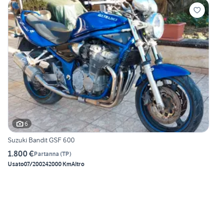
6
Suzuki Bandit GSF 600
1.800 €
Partanna
(
TP
)
Usato
07/2002
42000 Km
Altro