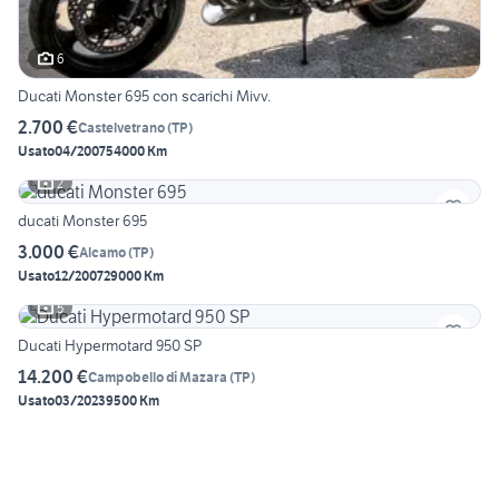
6
Ducati Monster 695 con scarichi Mivv.
2.700 €
Castelvetrano
(
TP
)
Usato
04/2007
54000 Km
2
ducati Monster 695
3.000 €
Alcamo
(
TP
)
Usato
12/2007
29000 Km
5
Ducati Hypermotard 950 SP
14.200 €
Campobello di Mazara
(
TP
)
Usato
03/2023
9500 Km