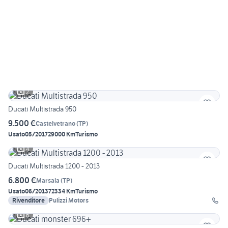
2
Ducati Multistrada 950
9.500 €
Castelvetrano
(
TP
)
Usato
05/2017
29000 Km
Turismo
4
Ducati Multistrada 1200 - 2013
6.800 €
Marsala
(
TP
)
Usato
06/2013
72334 Km
Turismo
Rivenditore
Pulizzi Motors
6