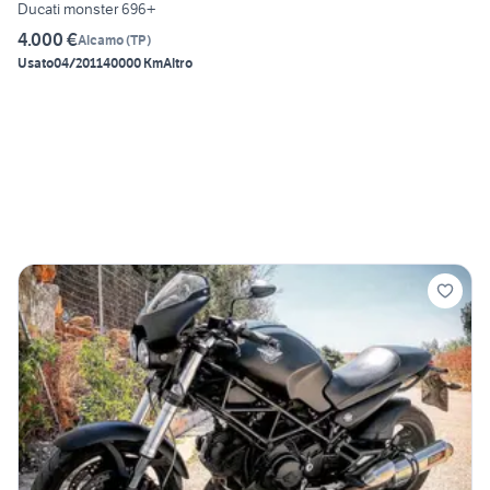
Ducati monster 696+
4.000 €
Alcamo
(
TP
)
Usato
04/2011
40000 Km
Altro