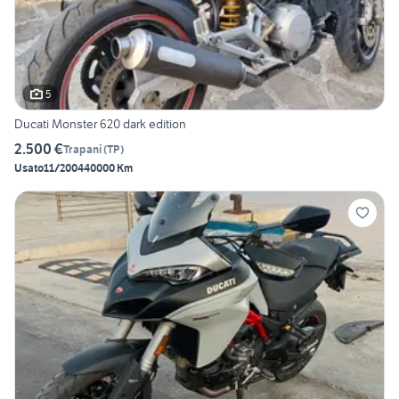
5
Ducati Monster 620 dark edition
2.500 €
Trapani
(
TP
)
Usato
11/2004
40000 Km