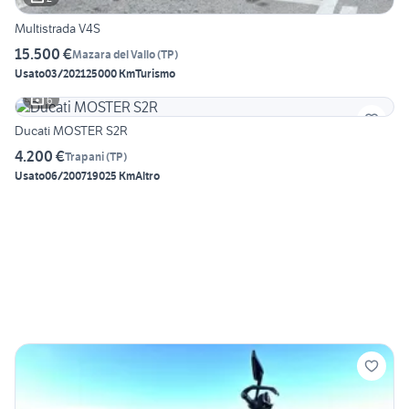
Multistrada V4S
15.500 €
Mazara del Vallo
(
TP
)
Usato
03/2021
25000 Km
Turismo
6
Ducati MOSTER S2R
4.200 €
Trapani
(
TP
)
Usato
06/2007
19025 Km
Altro