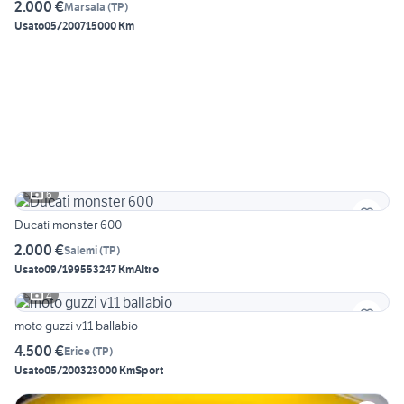
2.000 €
Marsala
(
TP
)
Usato
05/2007
15000 Km
6
Ducati monster 600
2.000 €
Salemi
(
TP
)
Usato
09/1995
53247 Km
Altro
4
moto guzzi v11 ballabio
4.500 €
Erice
(
TP
)
Usato
05/2003
23000 Km
Sport