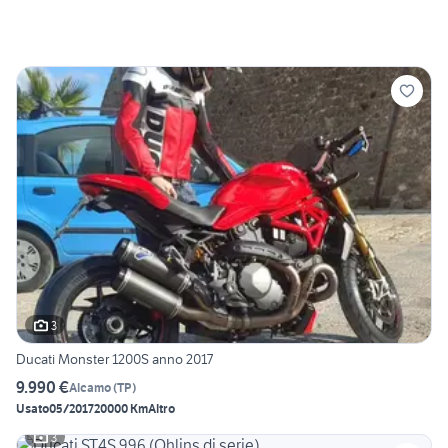
3
Ducati Monster 1200S anno 2017
9.990 €
Alcamo
(
TP
)
Usato
05/2017
20000 Km
Altro
3