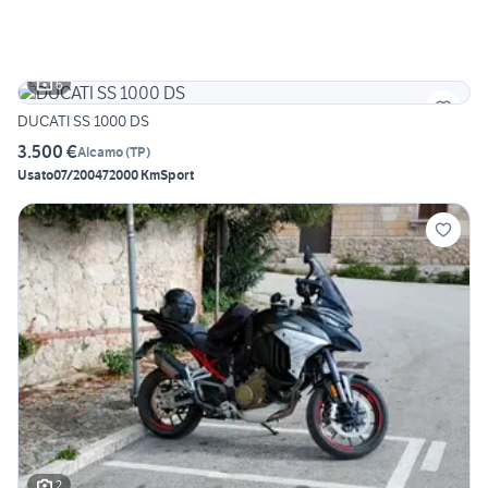
6
DUCATI SS 1000 DS
3.500 €
Alcamo
(
TP
)
Usato
07/2004
72000 Km
Sport
2