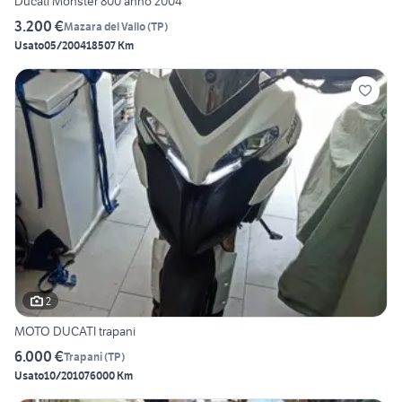
Ducati Monster 800 anno 2004
3.200 €
Mazara del Vallo
(
TP
)
Usato
05/2004
18507 Km
2
MOTO DUCATI trapani
6.000 €
Trapani
(
TP
)
Usato
10/2010
76000 Km