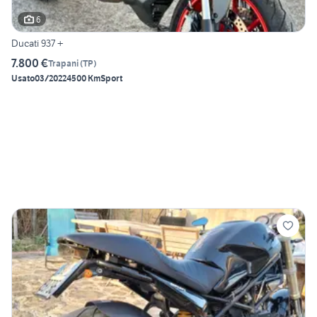
6
Ducati 937 +
7.800 €
Trapani
(
TP
)
Usato
03/2022
4500 Km
Sport