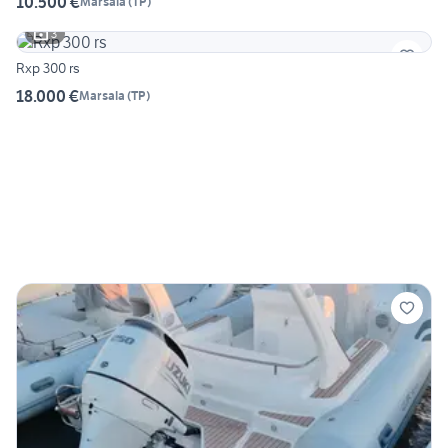
10.500 €
Marsala
(
TP
)
3
Rxp 300 rs
18.000 €
Marsala
(
TP
)