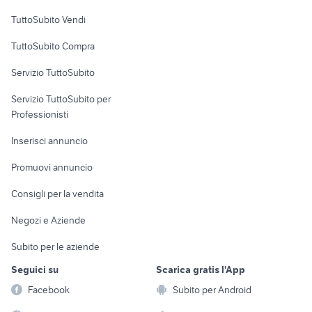
Case vacanza
TuttoSubito Vendi
Uffici e Locali
TuttoSubito Compra
commerciali
Servizio TuttoSubito
elettronica
per la casa e la
sports e hobby
Servizio TuttoSubito per
persona
Informatica
Animali
Professionisti
Arredamento e
Console e
Accessori per
Casalinghi
Inserisci annuncio
Videogiochi
animali
Elettrodomestici
Promuovi annuncio
Audio/Video
Musica e Film
Giardino e Fai da te
Consigli per la vendita
Fotografia
Libri e Riviste
Abbigliamento e
Negozi e Aziende
Telefonia
Strumenti Musicali
Accessori
Subito per le aziende
Sports
Tutto per i bambini
Seguici su
Scarica gratis l'App
Biciclette
Facebook
Subito per Android
Collezionismo