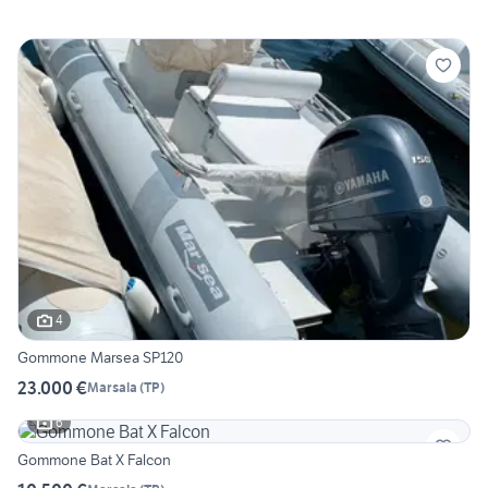
4
Gommone Marsea SP120
23.000 €
Marsala
(
TP
)
6
Gommone Bat X Falcon