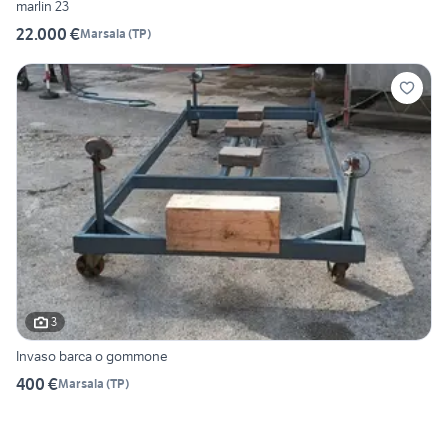
marlin 23
22.000 €
Marsala
(
TP
)
3
Invaso barca o gommone
400 €
Marsala
(
TP
)