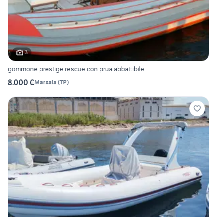
3
gommone prestige rescue con prua abbattibile
8.000 €
Marsala
(
TP
)