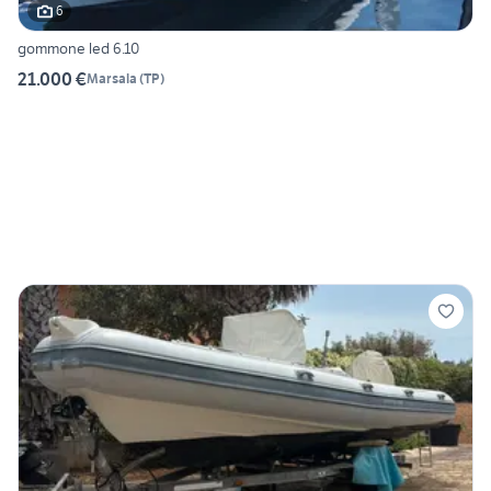
6
gommone led 6.10
21.000 €
Marsala
(
TP
)