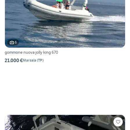
6
gommone nuova jolly king 670
21.000 €
Marsala
(
TP
)