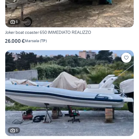
6
Joker boat coaster 650 IMMEDIATO REALIZZO
26.000 €
Marsala
(
TP
)
6