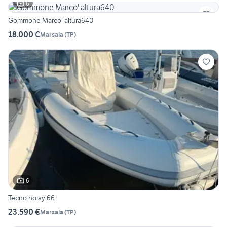
6
Gommone Marco' altura640
18.000 €
Marsala
(
TP
)
6
Tecno noisy 66
23.590 €
Marsala
(
TP
)