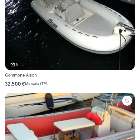
6
Gommone Alson
32.500 €
Marsala
(
TP
)