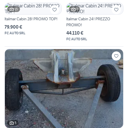
15
7
Italmar Cabin 28! PROMO TOP!
Italmar Cabin 24! PREZZO
PROMO!
79.900 €
44.110 €
FC AUTO SRL
FC AUTO SRL
5