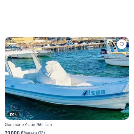
6
Gommone Alson 750 flash
39.000 €
Marsala
(
TP
)