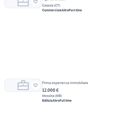
Catania
(
CT
)
Commerciale
Altro
Part time
Prima esperienza immobiliare
12.000 €
Messina
(
ME
)
Edilizia
Altro
Full time