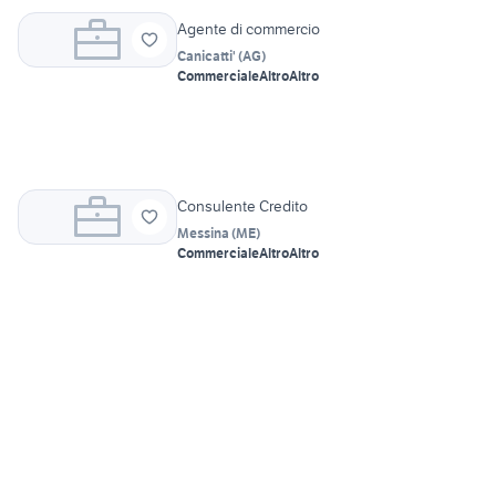
Agente di commercio
Canicatti'
(
AG
)
Commerciale
Altro
Altro
Consulente Credito
Messina
(
ME
)
Commerciale
Altro
Altro