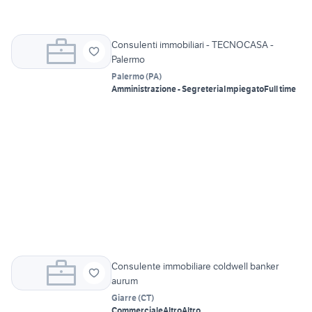
Consulenti immobiliari - TECNOCASA -
Palermo
Palermo
(
PA
)
Amministrazione - Segreteria
Impiegato
Full time
Consulente immobiliare coldwell banker
aurum
Giarre
(
CT
)
Commerciale
Altro
Altro