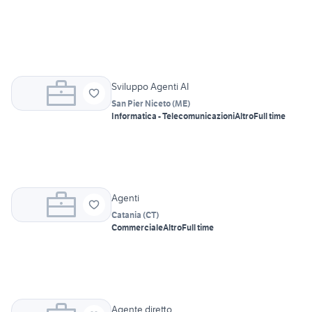
Sviluppo Agenti AI
San Pier Niceto
(
ME
)
Informatica - Telecomunicazioni
Altro
Full time
Agenti
Catania
(
CT
)
Commerciale
Altro
Full time
Agente diretto