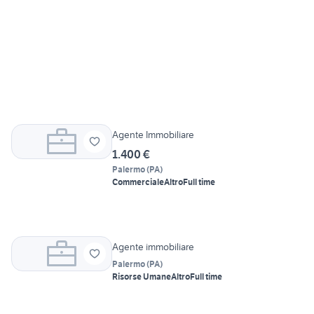
Agente Immobiliare
1.400 €
Palermo
(
PA
)
Commerciale
Altro
Full time
Agente immobiliare
Palermo
(
PA
)
Risorse Umane
Altro
Full time