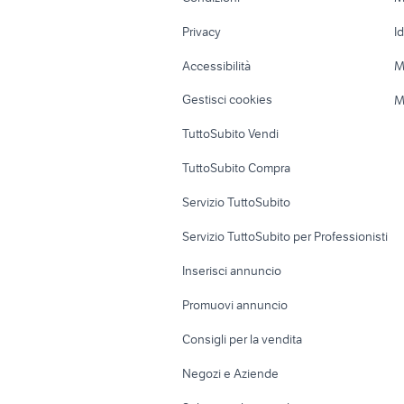
Nautica
Garage e box
Privacy
I
Caravan e Camper
Loft, mansarde 
Accessibilità
M
Veicoli commerciali
Case vacanza
Gestisci cookies
M
Uffici e Locali
TuttoSubito Vendi
commerciali
TuttoSubito Compra
Servizio TuttoSubito
Servizio TuttoSubito per Professionisti
Inserisci annuncio
Promuovi annuncio
Consigli per la vendita
Negozi e Aziende