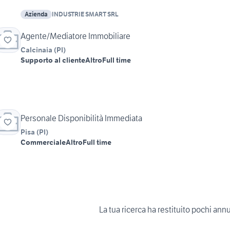
Azienda
INDUSTRIE SMART SRL
Agente/Mediatore Immobiliare
Calcinaia
(
PI
)
Supporto al cliente
Altro
Full time
Personale Disponibilità Immediata
Pisa
(
PI
)
Commerciale
Altro
Full time
La tua ricerca ha restituito pochi ann