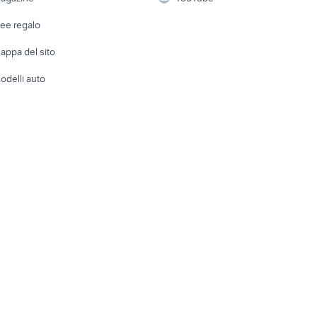
Attrezzature di lavoro
Telefonia
Abbigli
dee regalo
Accesso
e altro
appa del sito
Tutto per
odelli auto