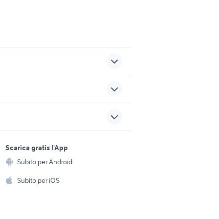
llia
presse
e
lavoro tricase
sports e hobby
a
Scarica gratis l'App
Animali
anti
servizi estetista
Subito per Android
ento e
Accessori per animali
hi
Subito per iOS
offerte lavoro panettiere
iano
Palermo provincia
Musica e Film
omestici
Libri e Riviste
e Fai da te