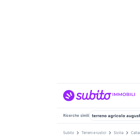
terreno agricolo augus
Ricerche
simili
Subito
Terreni e rustici
Sicilia
Calta