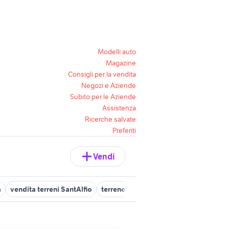
Modelli auto
Magazine
Consigli per la vendita
Negozi e Aziende
Subito per le Aziende
Assistenza
Ricerche salvate
Preferiti
Vendi
a
vendita terreni SantAlfio
terreno agricolo castellammare del go