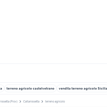
ta
terreno agricolo castelvetrano
vendita terreno agricolo Sicili
nissetta (Prov)
Caltanissetta
terreno agricolo