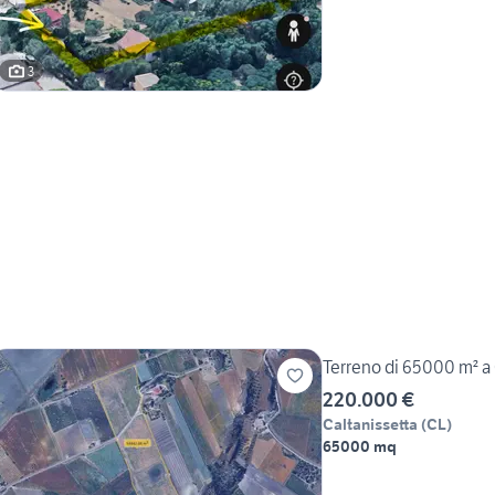
3
Terreno di 65000 m² a 
220.000 €
Caltanissetta
(
CL
)
65000 mq