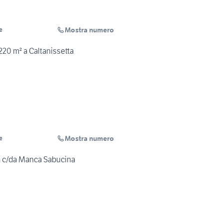
Mostra numero
e
220 m² a Caltanissetta
Mostra numero
e
ta c/da Manca Sabucina