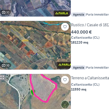
30
Agenzia
Parla Immobiliar
Rustico / Casale di 181
440.000 €
Caltanissetta
(
CL
)
181220 mq
30
Agenzia
Parla Immobiliar
Terreno a Caltanisset
Caltanissetta
(
CL
)
11550 mq