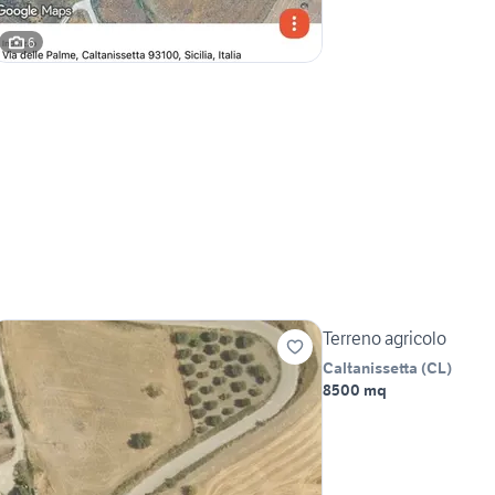
6
Terreno agricolo
Caltanissetta
(
CL
)
8500 mq