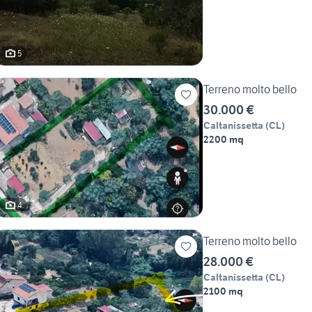
5
Terreno molto bello
30.000 €
Caltanissetta
(
CL
)
2200 mq
4
Terreno molto bello
28.000 €
Caltanissetta
(
CL
)
2100 mq