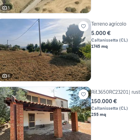
5
Terreno agricolo
5.000 €
Caltanissetta
(
CL
)
1745 mq
6
Rif.3650RC23201| rusti
150.000 €
Caltanissetta
(
CL
)
255 mq