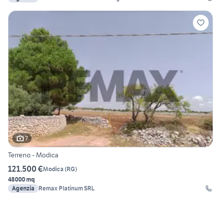
7
Terreno - Modica
121.500 €
Modica
(
RG
)
48000 mq
Agenzia
Remax Platinum SRL