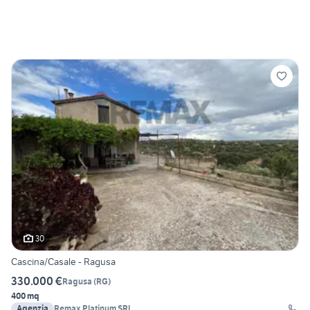
30
Cascina/Casale - Ragusa
330.000 €
Ragusa
(
RG
)
400 mq
Agenzia
Remax Platinum SRL