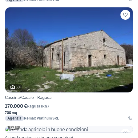
30
Cascina/Casale - Ragusa
170.000 €
Ragusa
(
RG
)
700 mq
Agenzia
Remax Platinum SRL
4
Azienda agricola in buone condizioni