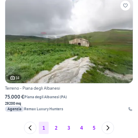
14
Terreno - Piana degli Albanesi
75.000 €
Piana degli Albanesi
(
PA
)
29200 mq
Agenzia
Remax Luxury Hunters
1
2
3
4
5