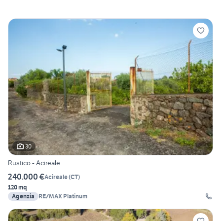
30
Rustico - Acireale
240.000 €
Acireale
(
CT
)
120 mq
Agenzia
RE/MAX Platinum