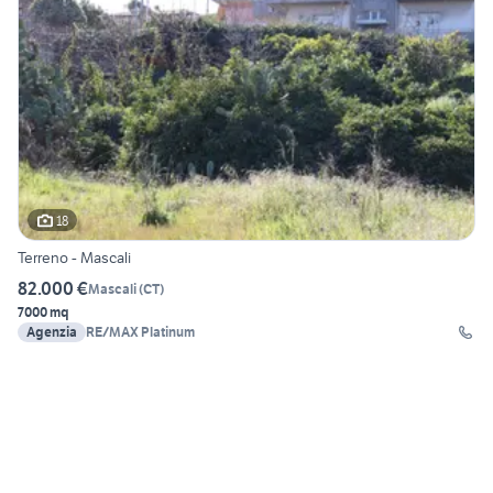
18
Terreno - Mascali
82.000 €
Mascali
(
CT
)
7000 mq
Agenzia
RE/MAX Platinum