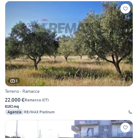
8
Terreno - Ramacca
22.000 €
Ramacca
(
CT
)
6192 mq
Agenzia
RE/MAX Platinum