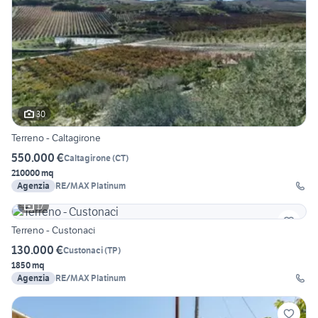
30
Terreno - Caltagirone
550.000 €
Caltagirone
(
CT
)
210000 mq
Agenzia
RE/MAX Platinum
17
Terreno - Custonaci
130.000 €
Custonaci
(
TP
)
1850 mq
Agenzia
RE/MAX Platinum