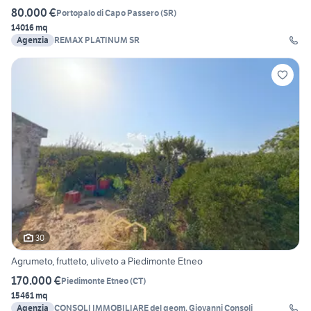
80.000 €
Portopalo di Capo Passero
(
SR
)
14016 mq
Agenzia
REMAX PLATINUM SR
30
Agrumeto, frutteto, uliveto a Piedimonte Etneo
170.000 €
Piedimonte Etneo
(
CT
)
15461 mq
Agenzia
CONSOLI IMMOBILIARE del geom. Giovanni Consoli