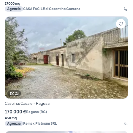
17000 mq
Agenzia
CASA FACILE di Cosentino Gaetana
23
Cascina/Casale - Ragusa
170.000 €
Ragusa
(
RG
)
450 mq
Agenzia
Remax Platinum SRL