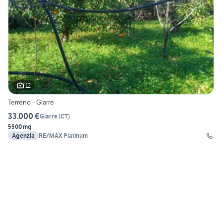
12
Terreno - Giarre
33.000 €
Giarre
(
CT
)
5500 mq
Agenzia
RE/MAX Platinum