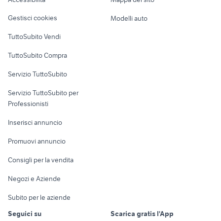
Loft, mansarde e
terreno agricolo
Veicoli commerciali
altro
lombardia
Gestisci cookies
Modelli auto
Case vacanza
TuttoSubito Vendi
Uffici e Locali
TuttoSubito Compra
commerciali
Servizio TuttoSubito
elettronica
per la casa e la
sports e hobby
Servizio TuttoSubito per
persona
Informatica
Animali
Professionisti
Arredamento e
Console e
Accessori per
Casalinghi
Inserisci annuncio
Videogiochi
animali
Elettrodomestici
Promuovi annuncio
Audio/Video
Musica e Film
Giardino e Fai da te
Consigli per la vendita
Fotografia
Libri e Riviste
Abbigliamento e
Negozi e Aziende
Telefonia
Strumenti Musicali
Accessori
Subito per le aziende
Sports
Tutto per i bambini
Seguici su
Scarica gratis l'App
Biciclette