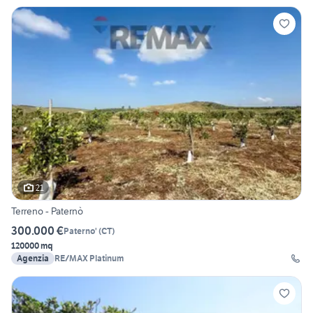
21
Terreno - Paternò
300.000 €
Paterno'
(
CT
)
120000 mq
Agenzia
RE/MAX Platinum