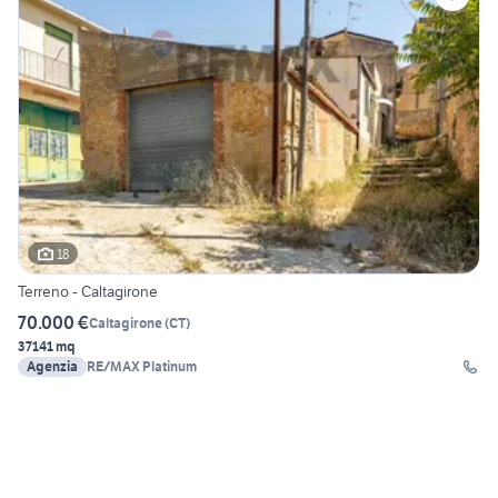
18
Terreno - Caltagirone
70.000 €
Caltagirone
(
CT
)
37141 mq
Agenzia
RE/MAX Platinum