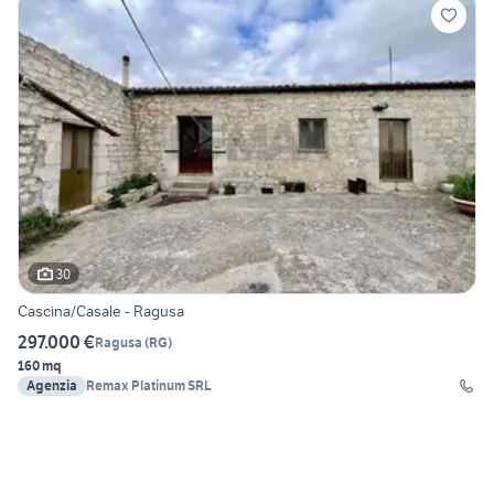
30
Cascina/Casale - Ragusa
297.000 €
Ragusa
(
RG
)
160 mq
Agenzia
Remax Platinum SRL