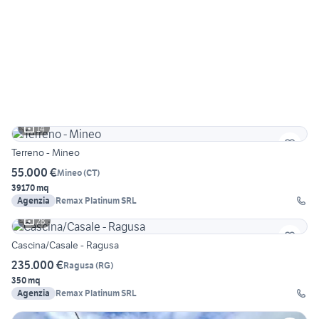
14
Terreno - Mineo
55.000 €
Mineo
(
CT
)
39170 mq
Agenzia
Remax Platinum SRL
28
Cascina/Casale - Ragusa
235.000 €
Ragusa
(
RG
)
350 mq
Agenzia
Remax Platinum SRL