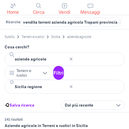
Home
Cerca
Vendi
Messaggi
vendita terreni azienda agricola Trapani provincia
ter
Ricerche
Subito
Terreni e rustici
Sicilia
aziende agricole
Cosa cerchi?
Terreni e
Filtri
rustici
Salva ricerca
Dal più recente
141 risultati
Aziende agricole in Terreni e rustici in Sicilia