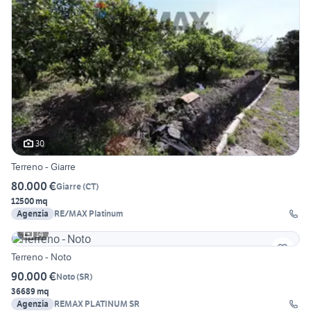
30
Terreno - Giarre
80.000 €
Giarre
(
CT
)
12500 mq
Agenzia
RE/MAX Platinum
14
Terreno - Noto
90.000 €
Noto
(
SR
)
36689 mq
Agenzia
REMAX PLATINUM SR