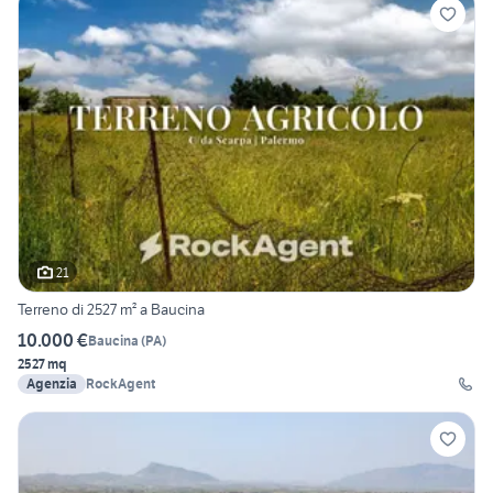
21
Terreno di 2527 m² a Baucina
10.000 €
Baucina
(
PA
)
2527 mq
Agenzia
RockAgent