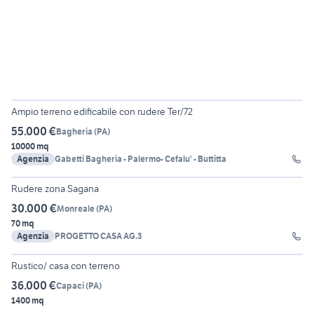
8
Ampio terreno edificabile con rudere Ter/72
55.000 €
Bagheria
(
PA
)
10000 mq
Agenzia
Gabetti Bagheria - Palermo- Cefalu' - Buttitta
30
Rudere zona Sagana
30.000 €
Monreale
(
PA
)
70 mq
Agenzia
PROGETTO CASA AG.3
2
Rustico/ casa con terreno
36.000 €
Capaci
(
PA
)
1400 mq