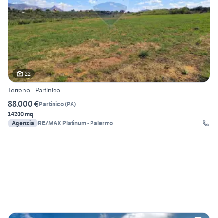
22
Terreno - Partinico
88.000 €
Partinico
(
PA
)
14200 mq
Agenzia
RE/MAX Platinum - Palermo