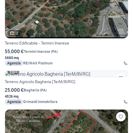
11
Terreno Edificabile - Termini Imerese
55.000 €
Termini Imerese
(
PA
)
3680 mq
Agenzia
RE/MAX Platinum
4
Terreno Agricolo Bagheria [TerM/8VRG]
25.000 €
Bagheria
(
PA
)
4526 mq
Agenzia
Grimaldi Immobiliare