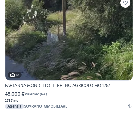
18
PARTANNA MONDELLO: TERRENO AGRICOLO MQ 1787
45.000 €
Palermo
(
PA
)
1787 mq
Agenzia
SOVRANO IMMOBILIARE