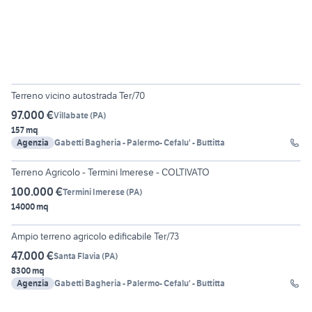
18
Terreno vicino autostrada Ter/70
97.000 €
Villabate
(
PA
)
157 mq
Agenzia
Gabetti Bagheria - Palermo- Cefalu' - Buttitta
2
Terreno Agricolo - Termini Imerese - COLTIVATO
100.000 €
Termini Imerese
(
PA
)
14000 mq
5
Ampio terreno agricolo edificabile Ter/73
47.000 €
Santa Flavia
(
PA
)
8300 mq
Agenzia
Gabetti Bagheria - Palermo- Cefalu' - Buttitta