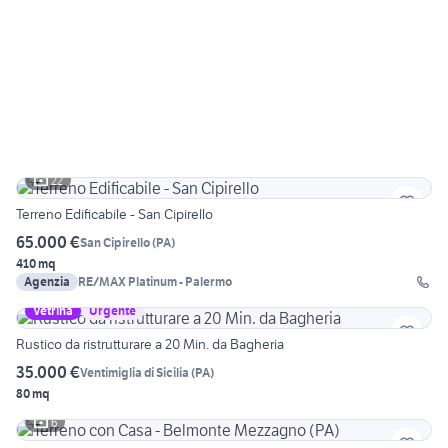
22
Terreno Edificabile - San Cipirello
65.000 €
San Cipirello
(
PA
)
410 mq
Agenzia
RE/MAX Platinum - Palermo
Vetrina
Urgente
Rustico da ristrutturare a 20 Min. da Bagheria
35.000 €
Ventimiglia di Sicilia
(
PA
)
80 mq
6