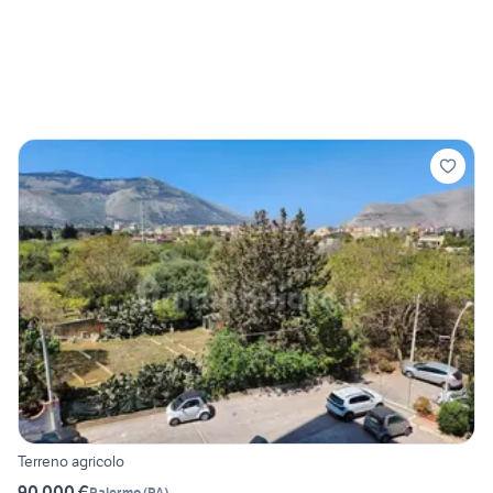
Terreno agricolo
90.000 €
Palermo
(
PA
)