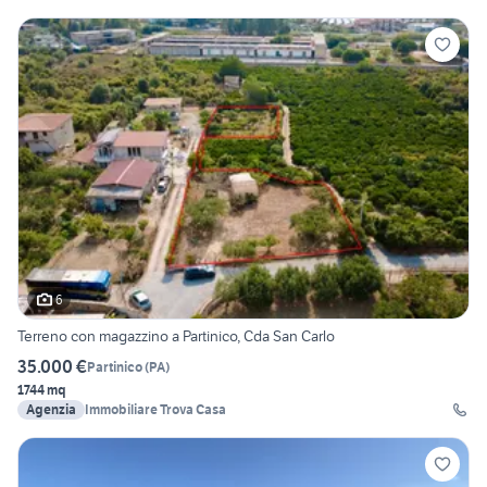
6
Terreno con magazzino a Partinico, Cda San Carlo
35.000 €
Partinico
(
PA
)
1744 mq
Agenzia
Immobiliare Trova Casa