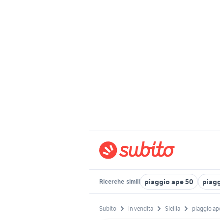
piaggio ape 50
piag
Ricerche
simili
Subito
In vendita
Sicilia
piaggio ap