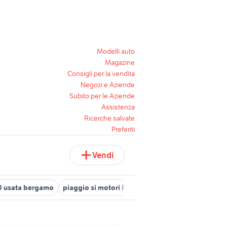
Modelli auto
Magazine
Consigli per la vendita
Negozi e Aziende
Subito per le Aziende
Assistenza
Ricerche salvate
Preferiti
Vendi
0 usata bergamo
piaggio si motori Roma provincia
piaggio zip 