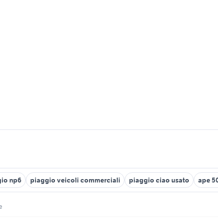
gio np6
piaggio veicoli commerciali
piaggio ciao usato
ape 5
e