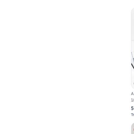
A
1
5
T