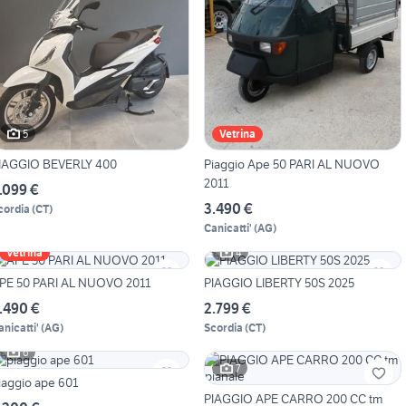
5
Vetrina
IAGGIO BEVERLY 400
Piaggio Ape 50 PARI AL NUOVO
2011
.099 €
3.490 €
cordia
(
CT
)
Canicatti'
(
AG
)
4
Vetrina
PE 50 PARI AL NUOVO 2011
PIAGGIO LIBERTY 50S 2025
.490 €
2.799 €
anicatti'
(
AG
)
Scordia
(
CT
)
6
7
iaggio ape 601
PIAGGIO APE CARRO 200 CC tm