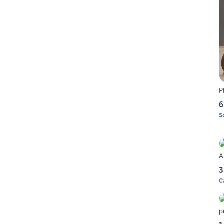
P
6
S
A
3
C
p