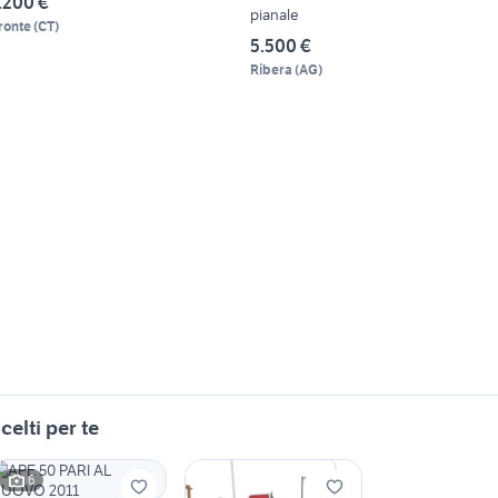
.200 €
pianale
ronte
(
CT
)
5.500 €
Ribera
(
AG
)
celti per te
6