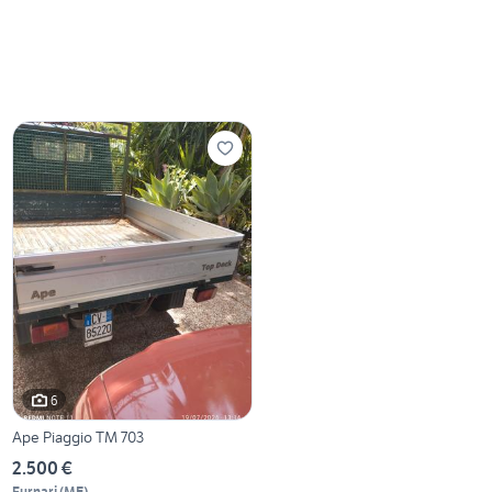
6
Ape Piaggio TM 703
2.500 €
Furnari
(
ME
)