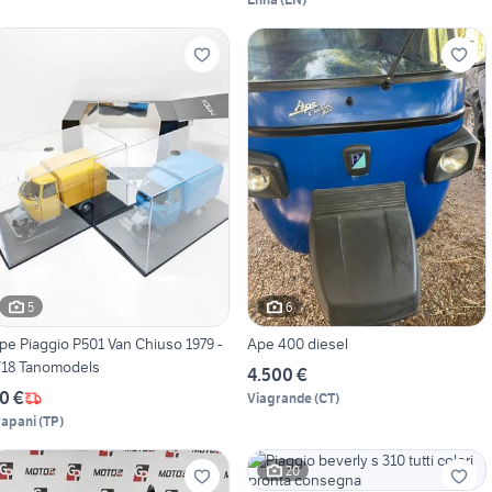
5
6
pe Piaggio P501 Van Chiuso 1979 -
Ape 400 diesel
/18 Tanomodels
4.500 €
0 €
Viagrande
(
CT
)
rapani
(
TP
)
20