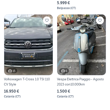
5.999 €
Belpasso
(
CT
)
15
6
Volkswagen T-Cross 1.0 TSI 110
Vespa Elettrica Piaggio - Agosto
CV Style
2023 con10.000km
16.950 €
1.500 €
Catania
(
CT
)
Catania
(
CT
)