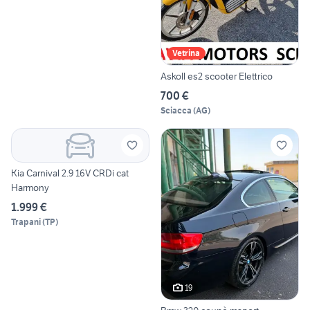
Vetrina
Askoll es2 scooter Elettrico
700 €
Sciacca
(
AG
)
Kia Carnival 2.9 16V CRDi cat
Harmony
1.999 €
Trapani
(
TP
)
19