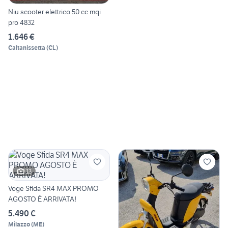
Niu scooter elettrico 50 cc mqi
pro 4832
1.646 €
Caltanissetta
(
CL
)
13
Voge Sfida SR4 MAX PROMO
AGOSTO È ARRIVATA!
5.490 €
Milazzo
(
ME
)