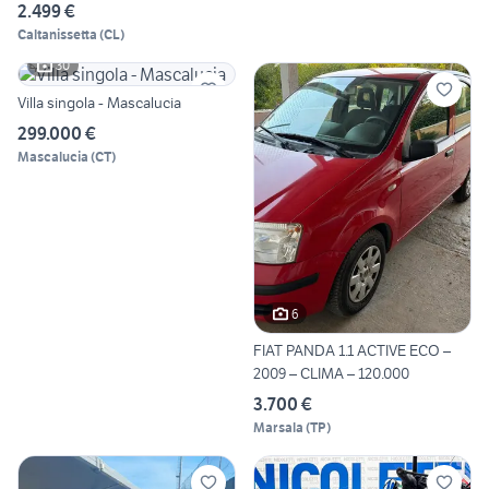
2.499 €
Caltanissetta
(
CL
)
30
Villa singola - Mascalucia
299.000 €
Mascalucia
(
CT
)
6
FIAT PANDA 1.1 ACTIVE ECO –
2009 – CLIMA – 120.000
3.700 €
Marsala
(
TP
)