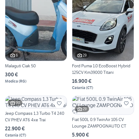
6
29
Malaguti Ciak 50
Ford Puma 1.0 EcoBoost Hybrid
125CV Km39000 Titani
300 €
16.900 €
Modica
(
RG
)
Catania
(
CT
)
30
29
Jeep Compass 1.3 Turbo T4 240
Fiat 500L 0.9 TwinAir 105 CV
CV PHEV AT6 4xe Trai
Lounge ZAMPOGNAUTO CT
22.900 €
5.900 €
Catania
(
CT
)