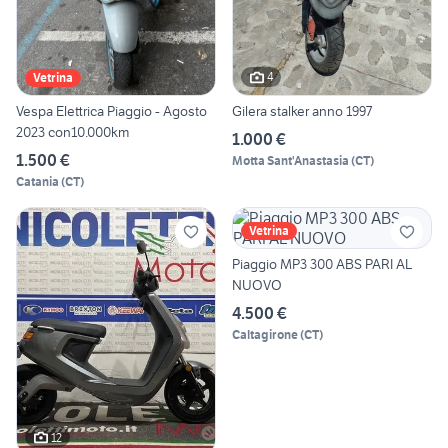
4
Vetrina
Vespa Elettrica Piaggio - Agosto
Gilera stalker anno 1997
2023 con10.000km
1.000 €
1.500 €
Motta Sant'Anastasia
(
CT
)
Catania
(
CT
)
Vetrina
Piaggio MP3 300 ABS PARI AL
NUOVO
4.500 €
Caltagirone
(
CT
)
12