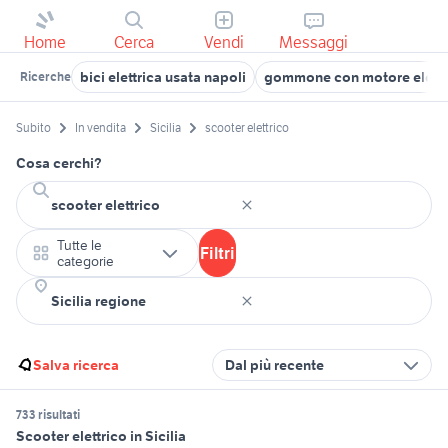
Home
Cerca
Vendi
Messaggi
bici elettrica usata napoli
gommone con motore elettr
Ricerche
Subito
In vendita
Sicilia
scooter elettrico
Cosa cerchi?
Tutte le
Filtri
categorie
Salva ricerca
Dal più recente
733 risultati
Scooter elettrico in Sicilia