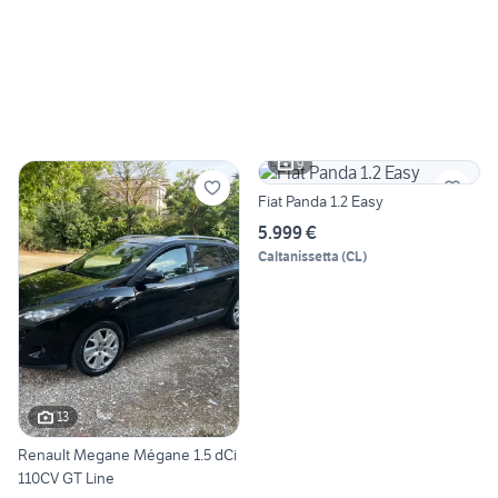
9
Fiat Panda 1.2 Easy
5.999 €
Caltanissetta
(
CL
)
13
Renault Megane Mégane 1.5 dCi
110CV GT Line