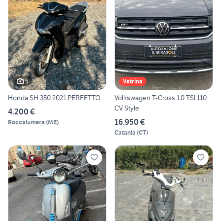
5
Vetrina
Honda SH 350 2021 PERFETTO
Volkswagen T-Cross 1.0 TSI 110
CV Style
4.200 €
16.950 €
Roccalumera
(
ME
)
Catania
(
CT
)