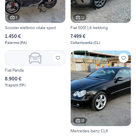
5
11
Scooter elettrico vitale sport
Fiat 500l 1.6 trekking
1.450 €
7.499 €
Palermo
(
PA
)
Caltanissetta
(
CL
)
Fiat Panda
8.900 €
Trapani
(
TP
)
18
Mercedes-benz CLK