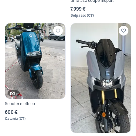
Bmw 320 coupè msport
7.999 €
Belpasso
(
CT
)
2
Scooter elettrico
600 €
Catania
(
CT
)