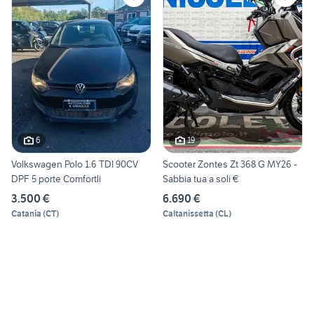
6
19
Volkswagen Polo 1.6 TDI 90CV
Scooter Zontes Zt 368 G MY26 -
DPF 5 porte Comfortli
Sabbia tua a soli €
3.500 €
6.690 €
Catania
(
CT
)
Caltanissetta
(
CL
)