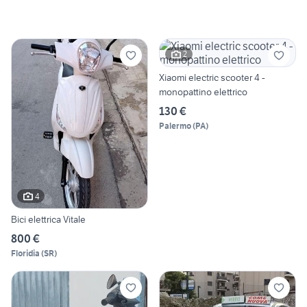
2
Xiaomi electric scooter 4 -
monopattino elettrico
130 €
Palermo
(
PA
)
4
Bici elettrica Vitale
800 €
Floridia
(
SR
)