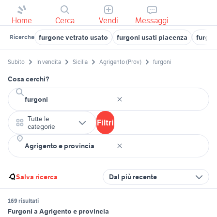
Home
Cerca
Vendi
Messaggi
furgone vetrato usato
furgoni usati piacenza
furgon
Ricerche
Subito
In vendita
Sicilia
Agrigento (Prov)
furgoni
Cosa cerchi?
Tutte le
Filtri
categorie
Salva ricerca
Dal più recente
169 risultati
Furgoni a Agrigento e provincia