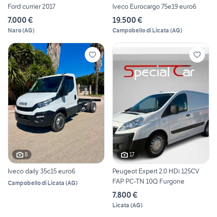
Ford currier 2017
Iveco Eurocargo 75e19 euro6
7.000 €
19.500 €
Naro
(
AG
)
Campobello di Licata
(
AG
)
8
17
Iveco daily 35c15 euro6
Peugeot Expert 2.0 HDi 125CV
FAP PC-TN 10Q Furgone
Campobello di Licata
(
AG
)
7.800 €
Licata
(
AG
)