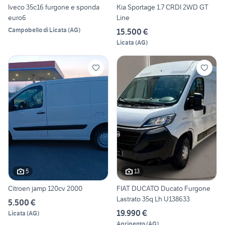
Iveco 35c16 furgone e sponda
Kia Sportage 1.7 CRDI 2WD GT
euro6
Line
Campobello di Licata
(
AG
)
15.500 €
Licata
(
AG
)
5
13
Citroen jamp 120cv 2000
FIAT DUCATO Ducato Furgone
Lastrato 35q Lh U138633
5.500 €
19.990 €
Licata
(
AG
)
Agrigento
(
AG
)