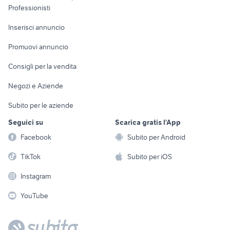
Informatica
Animali
Professionisti
Arredamento e
Console e
Accessori per
Casalinghi
Inserisci annuncio
Videogiochi
animali
Elettrodomestici
Promuovi annuncio
Audio/Video
Musica e Film
Giardino e Fai da te
Consigli per la vendita
Fotografia
Libri e Riviste
Abbigliamento e
Negozi e Aziende
Telefonia
Strumenti Musicali
Accessori
Subito per le aziende
Sports
Tutto per i bambini
Seguici su
Scarica gratis l'App
Biciclette
Facebook
Subito per Android
Collezionismo
TikTok
Subito per iOS
Instagram
YouTube