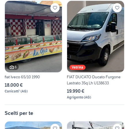
6
Vetrina
fiat Iveco 65/10 1990
FIAT DUCATO Ducato Furgone
Lastrato 35q Lh U138633
18.000 €
19.990 €
Canicatti'
(
AG
)
Agrigento
(
AG
)
Scelti per te