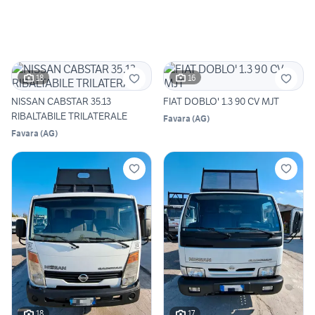
18
16
NISSAN CABSTAR 35.13
FIAT DOBLO' 1.3 90 CV MJT
RIBALTABILE TRILATERALE
Favara
(
AG
)
Favara
(
AG
)
18
17