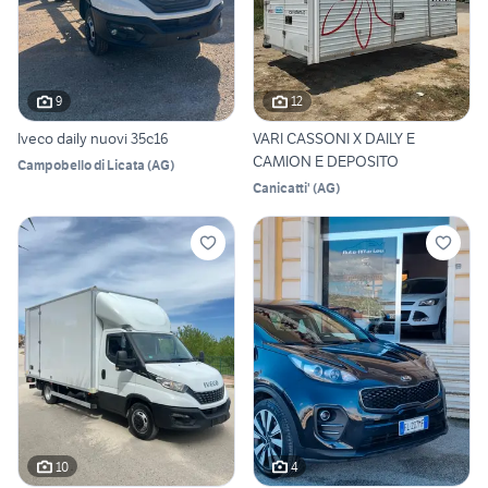
9
12
Iveco daily nuovi 35c16
VARI CASSONI X DAILY E
CAMION E DEPOSITO
Campobello di Licata
(
AG
)
Canicatti'
(
AG
)
10
4