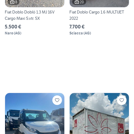
8
20
Fiat Doblo Doblò 1.3 MJ 16V
Fiat Doblo Cargo 1.6 MULTIJET
Cargo Maxi S.vtr. SX
2022
5.500 €
7.700 €
Naro
(
AG
)
Sciacca
(
AG
)