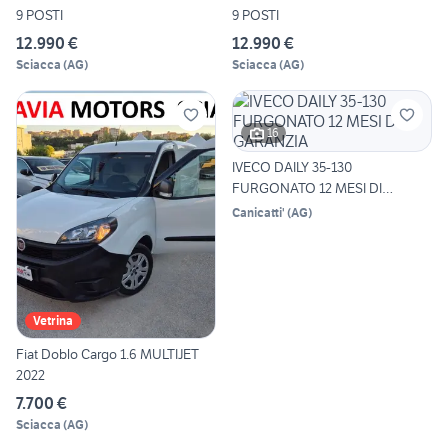
9 POSTI
9 POSTI
12.990 €
12.990 €
Sciacca
(
AG
)
Sciacca
(
AG
)
16
IVECO DAILY 35-130
FURGONATO 12 MESI DI
GARANZIA
Canicatti'
(
AG
)
Vetrina
Fiat Doblo Cargo 1.6 MULTIJET
2022
7.700 €
Sciacca
(
AG
)