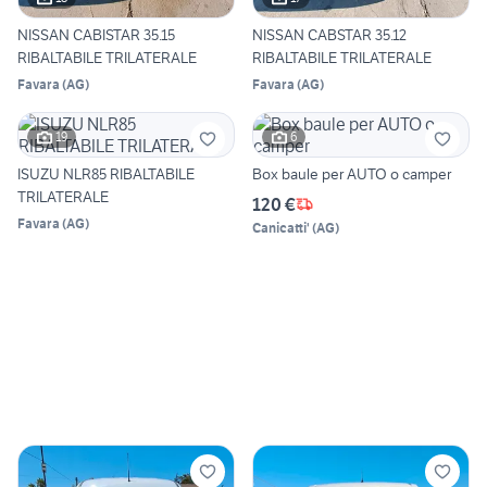
NISSAN CABISTAR 35.15
NISSAN CABSTAR 35.12
RIBALTABILE TRILATERALE
RIBALTABILE TRILATERALE
Favara
(
AG
)
Favara
(
AG
)
19
6
ISUZU NLR85 RIBALTABILE
Box baule per AUTO o camper
TRILATERALE
120 €
Favara
(
AG
)
Canicatti'
(
AG
)