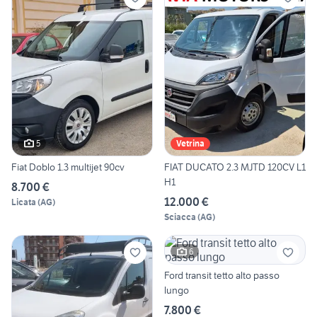
5
Vetrina
Fiat Doblo 1.3 multijet 90cv
FIAT DUCATO 2.3 MJTD 120CV L1
H1
8.700 €
12.000 €
Licata
(
AG
)
Sciacca
(
AG
)
6
Ford transit tetto alto passo
lungo
7.800 €