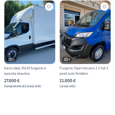
6
6
Iveco daily 35c15 furgone e
Furgone Opel movano 2.2 hdi 3
sponda idraulica
posti solo 9milakm
27.000 €
21.000 €
Campobello di Licata
(
AG
)
Licata
(
AG
)