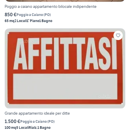
Poggio a caiano appartamento bilocale indipendente
850 €
Poggio a Caiano
(
PO
)
65 mq
2 Locali
1° Piano
1 Bagno
Grande appartamento ideale per ditte
1.500 €
Poggio a Caiano
(
PO
)
100 mq
5 Locali
Rialz.
1 Bagno