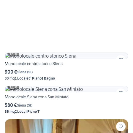
6
Monolocale centro storico Siena
900 €
Siena
(
SI
)
33 mq
1 Locale
3° Piano
1 Bagno
6
Monolocale Siena zona San Miniato
580 €
Siena
(
SI
)
35 mq
2 Locali
Piano T