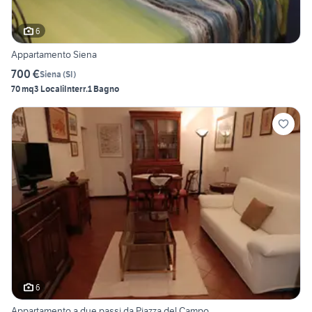
6
Appartamento Siena
700 €
Siena
(
SI
)
70 mq
3 Locali
Interr.
1 Bagno
6
Appartamento a due passi da Piazza del Campo