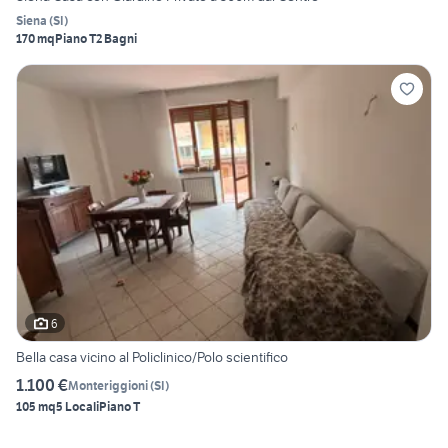
Siena
(
SI
)
170 mq
Piano T
2 Bagni
6
Bella casa vicino al Policlinico/Polo scientifico
1.100 €
Monteriggioni
(
SI
)
105 mq
5 Locali
Piano T