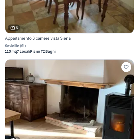
6
Appartamento 3 camere vista Siena
Sovicille
(
SI
)
110 mq
7 Locali
Piano T
2 Bagni