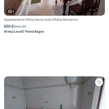
4
Appartamento 50mq Siena, Isola d'Arbia-Monteroni
650 €
Siena
(
SI
)
50 mq
2 Locali
1° Piano
1 Bagno