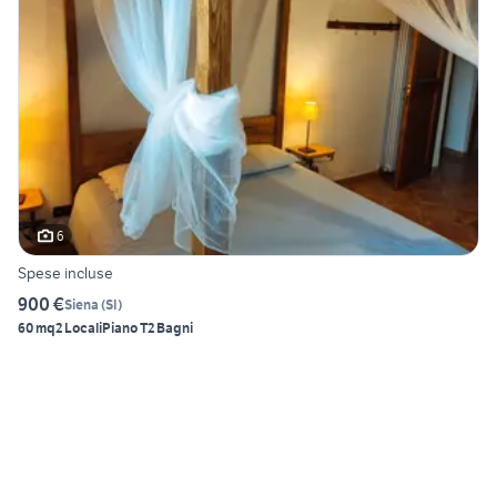
6
Spese incluse
900 €
Siena
(
SI
)
60 mq
2 Locali
Piano T
2 Bagni