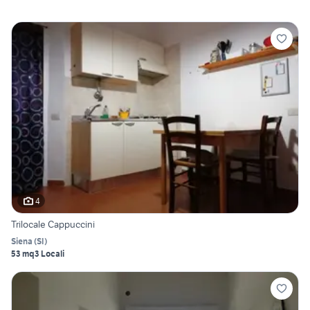
4
Trilocale Cappuccini
Siena
(
SI
)
53 mq
3 Locali