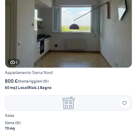
6
Appartamento Siena Nord
800 €
Monteriggioni
(
SI
)
60 mq
3 Locali
Rialz.
1 Bagno
Aaaa
Siena
(
SI
)
70 mq