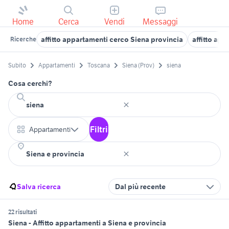
Home
Cerca
Vendi
Messaggi
affitto appartamenti cerco Siena provincia
affitto ap
Ricerche
Subito
Appartamenti
Toscana
Siena (Prov)
siena
Cosa cerchi?
Filtri
Appartamenti
Salva ricerca
Dal più recente
22 risultati
Siena - Affitto appartamenti a Siena e provincia