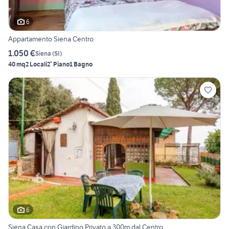
6
Appartamento Siena Centro
1.050 €
Siena
(
SI
)
40 mq
2 Locali
2° Piano
1 Bagno
6
Siena Casa con Giardino Privato a 300m dal Centro