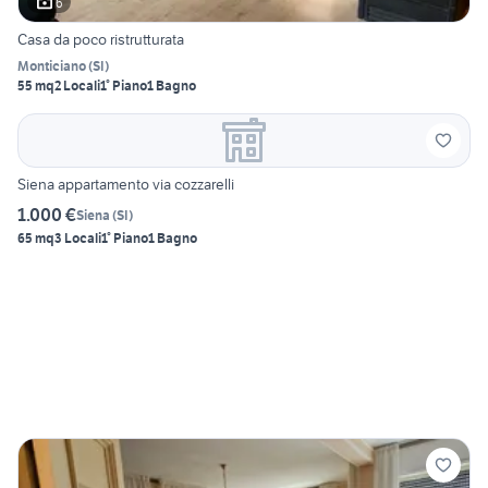
6
Casa da poco ristrutturata
Monticiano
(
SI
)
55 mq
2 Locali
1° Piano
1 Bagno
Siena appartamento via cozzarelli
1.000 €
Siena
(
SI
)
65 mq
3 Locali
1° Piano
1 Bagno