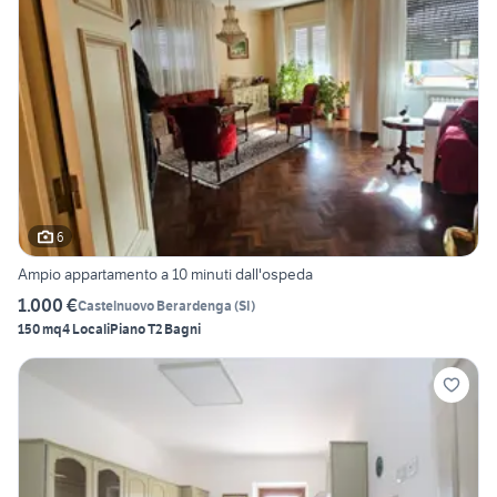
6
Ampio appartamento a 10 minuti dall'ospeda
1.000 €
Castelnuovo Berardenga
(
SI
)
150 mq
4 Locali
Piano T
2 Bagni