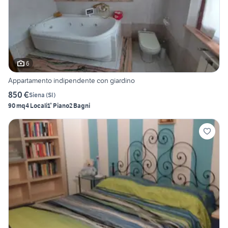
6
Appartamento indipendente con giardino
850 €
Siena
(
SI
)
90 mq
4 Locali
1° Piano
2 Bagni