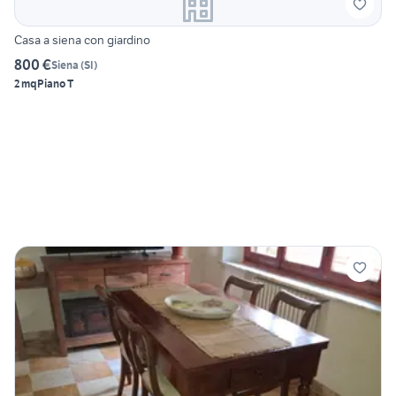
Casa a siena con giardino
800 €
Siena
(
SI
)
2 mq
Piano T