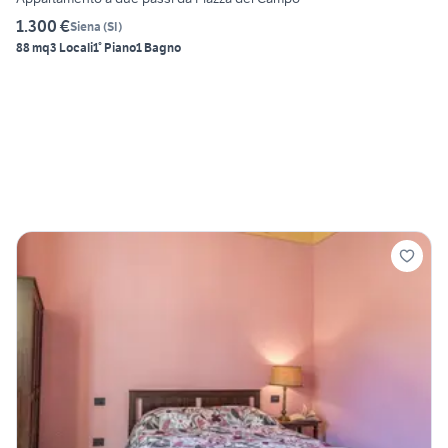
1.300 €
Siena
(
SI
)
88 mq
3 Locali
1° Piano
1 Bagno