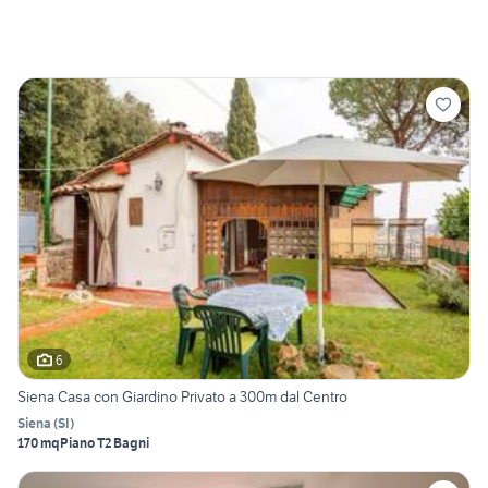
6
Siena Casa con Giardino Privato a 300m dal Centro
Siena
(
SI
)
170 mq
Piano T
2 Bagni