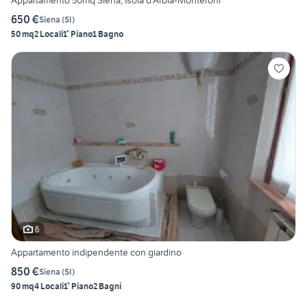
Appartamento 50mq Siena, Isola d'Arbia-Monteroni
650 €
Siena
(
SI
)
50 mq
2 Locali
1° Piano
1 Bagno
6
Appartamento indipendente con giardino
850 €
Siena
(
SI
)
90 mq
4 Locali
1° Piano
2 Bagni