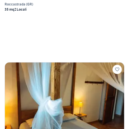
Roccastrada
(
GR
)
35 mq
2 Locali