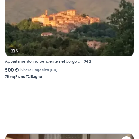
6
Appartamento indipendente nel borgo di PARI
500 €
Civitella Paganico
(
GR
)
75 mq
Piano T
1 Bagno