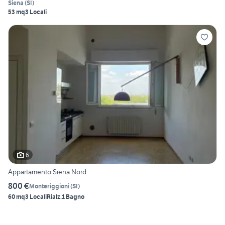
Siena
(
SI
)
53 mq
3 Locali
6
Appartamento Siena Nord
800 €
Monteriggioni
(
SI
)
60 mq
3 Locali
Rialz.
1 Bagno