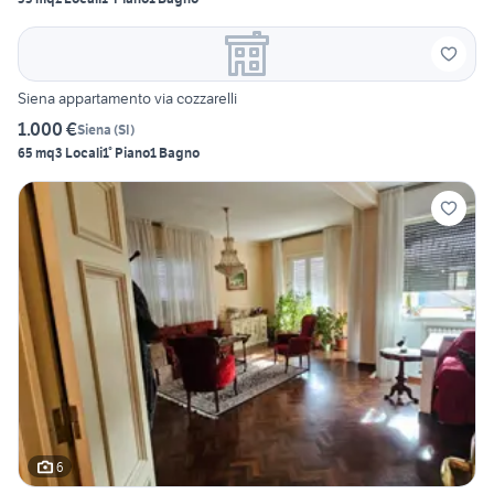
Siena appartamento via cozzarelli
1.000 €
Siena
(
SI
)
65 mq
3 Locali
1° Piano
1 Bagno
6