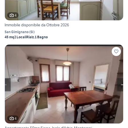
4
Immobile disponibile da Ottobre 2026
San Gimignano
(
SI
)
45 mq
2 Locali
Rialz.
1 Bagno
4