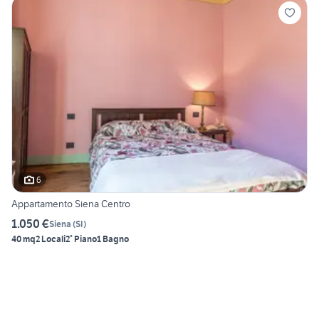
6
Appartamento Siena Centro
1.050 €
Siena
(
SI
)
40 mq
2 Locali
2° Piano
1 Bagno