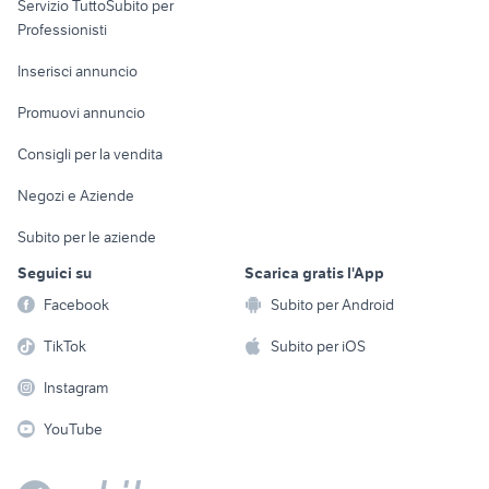
Servizio TuttoSubito per
persona
Informatica
Animali
Professionisti
Arredamento e
Console e
Accessori per
Casalinghi
Inserisci annuncio
Videogiochi
animali
Elettrodomestici
Promuovi annuncio
Audio/Video
Musica e Film
Giardino e Fai da te
Consigli per la vendita
Fotografia
Libri e Riviste
Abbigliamento e
Negozi e Aziende
Telefonia
Strumenti Musicali
Accessori
Subito per le aziende
Sports
Tutto per i bambini
Seguici su
Scarica gratis l'App
Biciclette
Facebook
Subito per Android
Collezionismo
TikTok
Subito per iOS
Instagram
YouTube