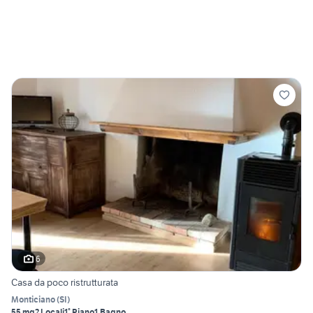
6
Casa da poco ristrutturata
Monticiano
(
SI
)
55 mq
2 Locali
1° Piano
1 Bagno