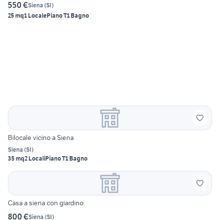
550 €
Siena
(
SI
)
25 mq
1 Locale
Piano T
1 Bagno
Bilocale vicino a Siena
Siena
(
SI
)
35 mq
2 Locali
Piano T
1 Bagno
Casa a siena con giardino
800 €
Siena
(
SI
)