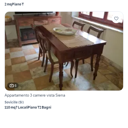
2 mq
Piano T
6
Appartamento 3 camere vista Siena
Sovicille
(
SI
)
110 mq
7 Locali
Piano T
2 Bagni