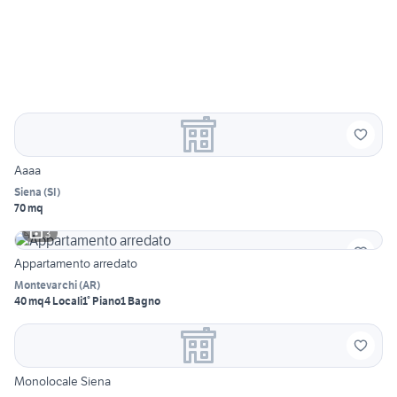
Aaaa
Siena
(
SI
)
70 mq
3
Appartamento arredato
Montevarchi
(
AR
)
40 mq
4 Locali
1° Piano
1 Bagno
Monolocale Siena