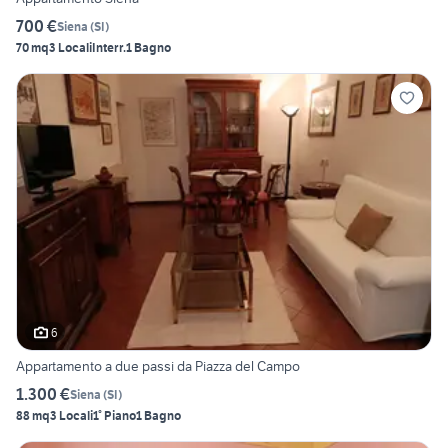
700 €
Siena
(
SI
)
70 mq
3 Locali
Interr.
1 Bagno
6
Appartamento a due passi da Piazza del Campo
1.300 €
Siena
(
SI
)
88 mq
3 Locali
1° Piano
1 Bagno