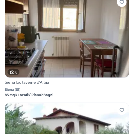
6
Siena loc taverne d'Arbia
Siena
(
SI
)
85 mq
3 Locali
3° Piano
2 Bagni