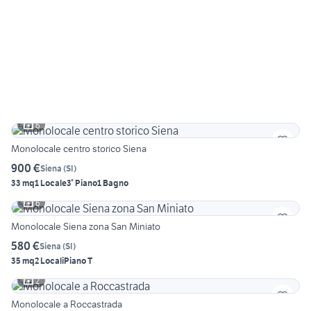
6
Monolocale centro storico Siena
900 €
Siena
(
SI
)
33 mq
1 Locale
3° Piano
1 Bagno
6
Monolocale Siena zona San Miniato
580 €
Siena
(
SI
)
35 mq
2 Locali
Piano T
2
Monolocale a Roccastrada