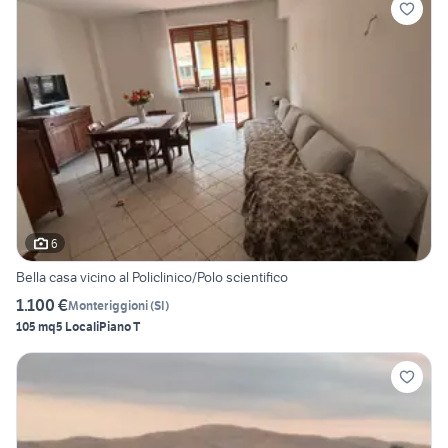
6
Bella casa vicino al Policlinico/Polo scientifico
1.100 €
Monteriggioni
(
SI
)
105 mq
5 Locali
Piano T