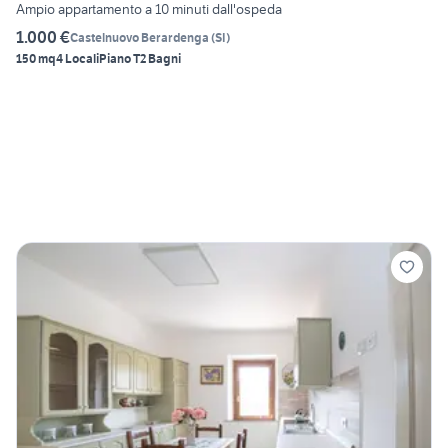
Ampio appartamento a 10 minuti dall'ospeda
1.000 €
Castelnuovo Berardenga
(
SI
)
150 mq
4 Locali
Piano T
2 Bagni