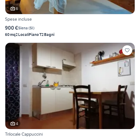
6
Spese incluse
900 €
Siena
(
SI
)
60 mq
2 Locali
Piano T
2 Bagni
4
Trilocale Cappuccini