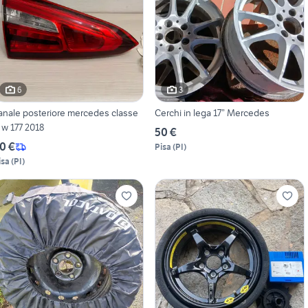
6
3
anale posteriore mercedes classe
Cerchi in lega 17” Mercedes
 w 177 2018
50 €
0 €
Pisa
(
PI
)
isa
(
PI
)