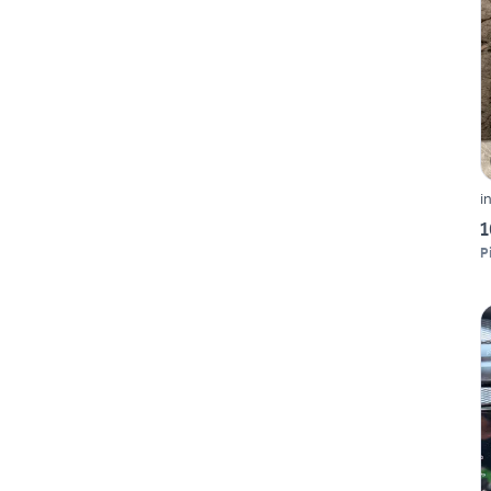
i
1
P