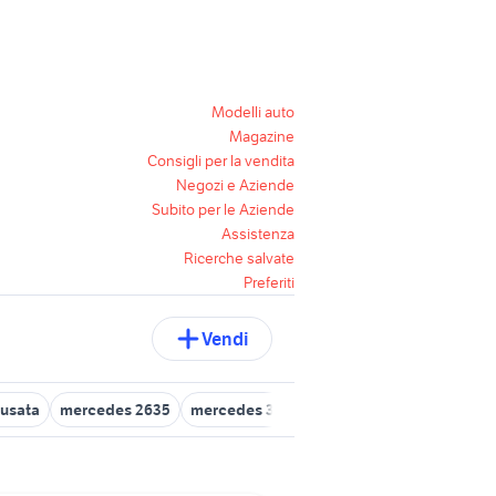
Modelli auto
Magazine
Consigli per la vendita
Negozi e Aziende
Subito per le Aziende
Assistenza
Ricerche salvate
Preferiti
Vendi
 usata
mercedes 2635
mercedes 300d
mercedes km 0
merce