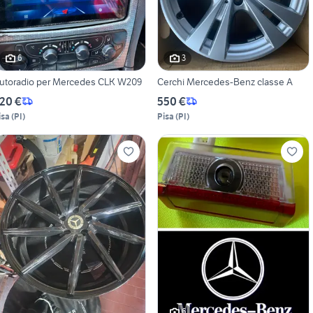
6
3
Autoradio per Mercedes CLK W209
Cerchi Mercedes-Benz classe A
20 €
550 €
isa
(
PI
)
Pisa
(
PI
)
6