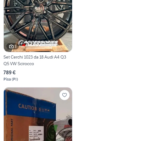
3
Set Cerchi 1023 da 18 Audi A4 Q3
Q5 VW Scirocco
789 €
Pisa
(
PI
)