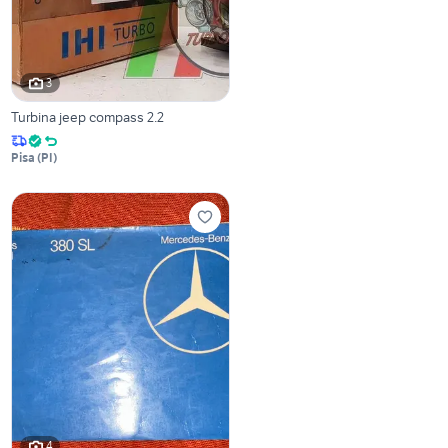
3
Turbina jeep compass 2.2
Pisa
(
PI
)
4