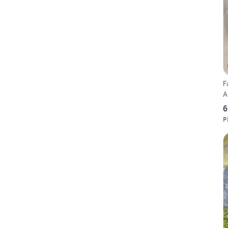
F
A
6
P