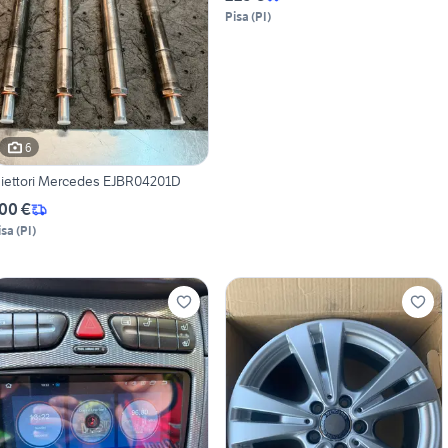
Pisa
(
PI
)
6
niettori Mercedes EJBR04201D
00 €
isa
(
PI
)