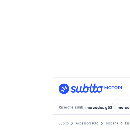
mercedes g63
merced
Ricerche
simili
Subito
Accessori auto
Toscana
Pis