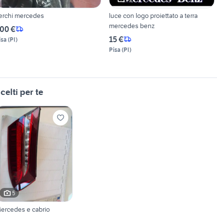
erchi mercedes
luce con logo proiettato a terra
mercedes benz
00 €
15 €
isa
(
PI
)
Pisa
(
PI
)
celti per te
5
ercedes e cabrio