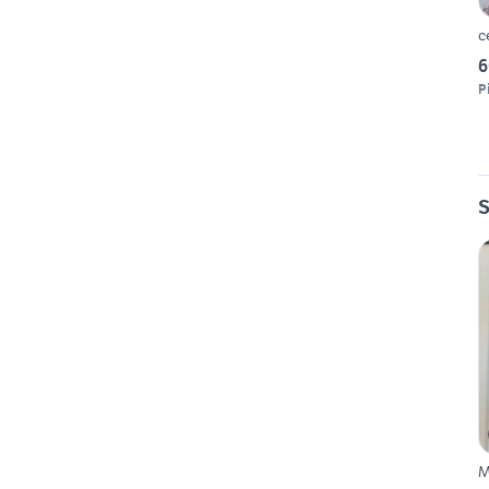
c
6
P
S
M