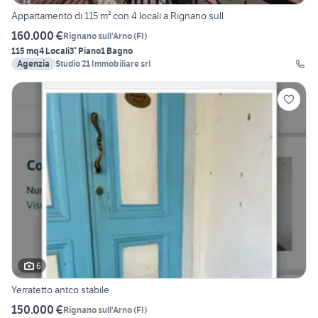
Appartamento di 115 m² con 4 locali a Rignano sull
160.000 €
Rignano sull'Arno
(
FI
)
115 mq
4 Locali
3° Piano
1 Bagno
Agenzia
Studio 21 Immobiliare srl
6
Yerratetto antco stabile
150.000 €
Rignano sull'Arno
(
FI
)