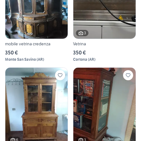
3
mobile vetrina credenza
Vetrina
350 €
350 €
Monte San Savino
(
AR
)
Cortona
(
AR
)
6
3