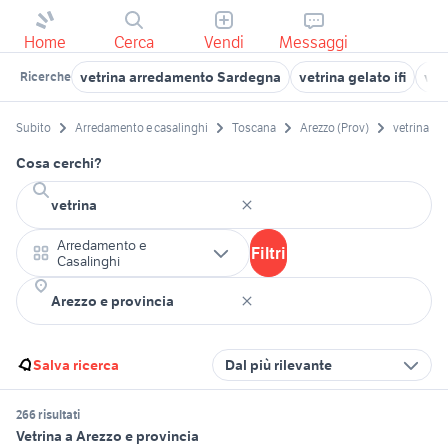
Home
Cerca
Vendi
Messaggi
vetrina arredamento Sardegna
vetrina gelato ifi
vet
Ricerche
Subito
Arredamento e casalinghi
Toscana
Arezzo (Prov)
vetrina
Cosa cerchi?
Arredamento e
Filtri
Casalinghi
Salva ricerca
Dal più rilevante
266 risultati
Vetrina a Arezzo e provincia