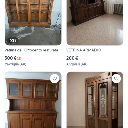
3
Vetrina dell’Ottocento resturata
VETRINA ARMADIO
500 €
200 €
Cavriglia
(
AR
)
Anghiari
(
AR
)