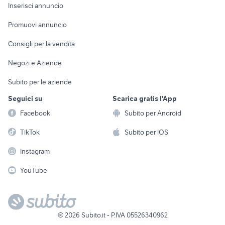
Console e
Accessori per
Casalinghi
Inserisci annuncio
Videogiochi
animali
Elettrodomestici
Promuovi annuncio
Audio/Video
Musica e Film
Giardino e Fai da te
Consigli per la vendita
Fotografia
Libri e Riviste
Abbigliamento e
Negozi e Aziende
Telefonia
Strumenti Musicali
Accessori
Subito per le aziende
Sports
Tutto per i bambini
Seguici su
Scarica gratis l'App
Biciclette
Facebook
Subito per Android
Collezionismo
TikTok
Subito per iOS
Instagram
YouTube
©
2026
Subito.it - P.IVA 05526340962