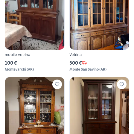
mobile vetrina
Vetrina
100 €
500 €
Montevarchi
(
AR
)
Monte San Savino
(
AR
)