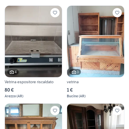
4
3
Vetrina espositore riscaldato
vetrina
80 €
1 €
Arezzo
(
AR
)
Bucine
(
AR
)