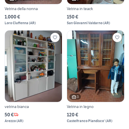
Vetrina della nonna
Vetrina in teack
1.000 €
150 €
Loro Ciuffenna
(
AR
)
San Giovanni Valdarno
(
AR
)
3
vetrina bianca
Vetrina in legno
50 €
120 €
Arezzo
(
AR
)
Castelfranco Piandisco'
(
AR
)