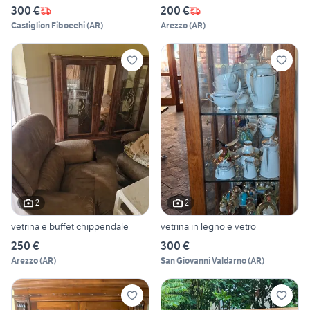
300 €
200 €
Castiglion Fibocchi
(
AR
)
Arezzo
(
AR
)
2
2
vetrina e buffet chippendale
vetrina in legno e vetro
250 €
300 €
Arezzo
(
AR
)
San Giovanni Valdarno
(
AR
)