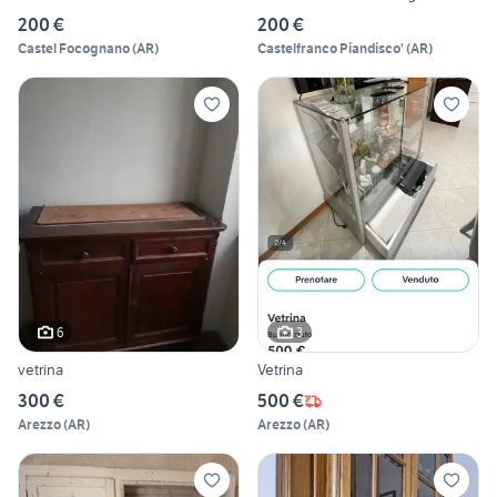
200 €
200 €
Castel Focognano
(
AR
)
Castelfranco Piandisco'
(
AR
)
6
3
vetrina
Vetrina
300 €
500 €
Arezzo
(
AR
)
Arezzo
(
AR
)