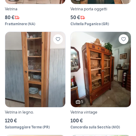
Vetrina
Vetrina porta oggetti
80 €
50 €
Frattaminore
(
NA
)
Civitella Paganico
(
GR
)
5
Vetrina in legno.
Vetrina vintage
120 €
100 €
Salsomaggiore Terme
(
PR
)
Concordia sulla Secchia
(
MO
)