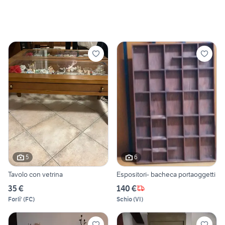
5
6
Tavolo con vetrina
Espositori- bacheca portaoggetti
35 €
140 €
Forli'
(
FC
)
Schio
(
VI
)