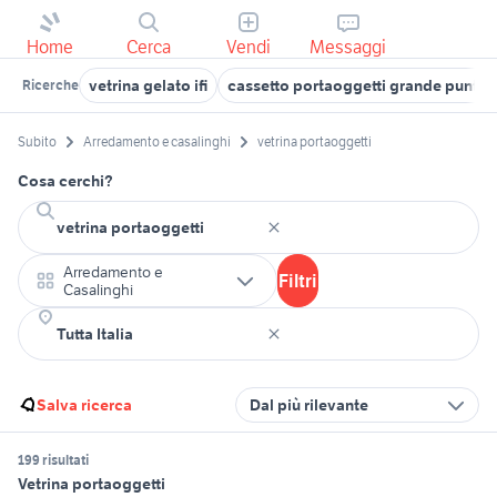
Home
Cerca
Vendi
Messaggi
vetrina gelato ifi
cassetto portaoggetti grande punto
Ricerche
Subito
Arredamento e casalinghi
vetrina portaoggetti
Cosa cerchi?
Arredamento e
Filtri
Casalinghi
Salva ricerca
Dal più rilevante
199 risultati
Vetrina portaoggetti