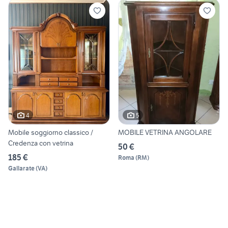
4
5
Mobile soggiorno classico /
MOBILE VETRINA ANGOLARE
Credenza con vetrina
50 €
185 €
Roma
(
RM
)
Gallarate
(
VA
)