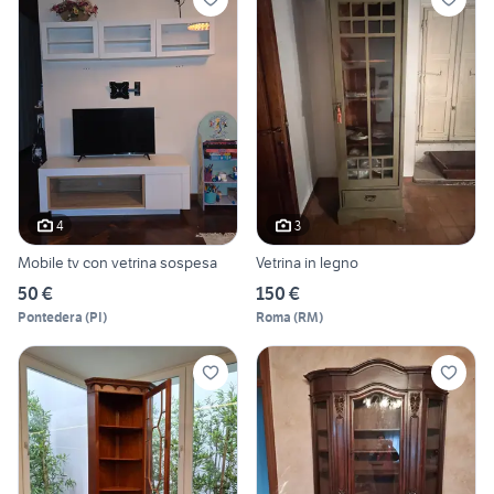
4
3
Mobile tv con vetrina sospesa
Vetrina in legno
50 €
150 €
Pontedera
(
PI
)
Roma
(
RM
)