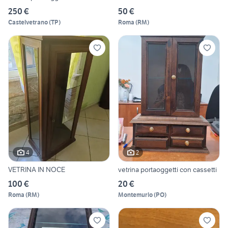
250 €
50 €
Castelvetrano
(
TP
)
Roma
(
RM
)
4
2
VETRINA IN NOCE
vetrina portaoggetti con cassetti
100 €
20 €
Roma
(
RM
)
Montemurlo
(
PO
)