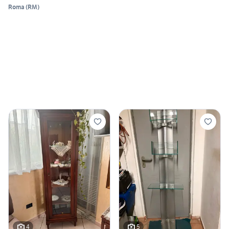
Roma
(
RM
)
4
5