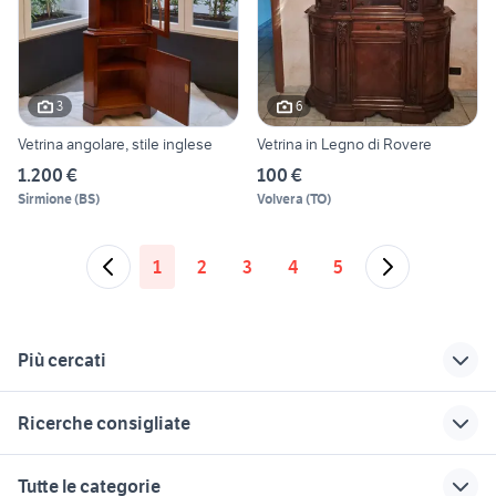
3
6
Vetrina angolare, stile inglese
Vetrina in Legno di Rovere
1.200 €
100 €
Sirmione
(
BS
)
Volvera
(
TO
)
1
2
3
4
5
Più cercati
Correlati
Richerche simili
Suggerimenti
Ricerche consigliate
vetrina sala
mobili usati bra
porte interne
camera matrimoniale
vetrina liberty
tavolo rotondo
piatti antichi
Tutte le categorie
arredamento Monza e della
vitali cucine
allungabile usato