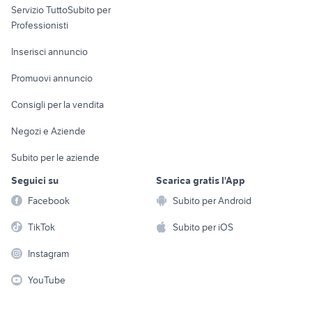
Servizio TuttoSubito per
persona
Informatica
Animali
Professionisti
Arredamento e
Console e
Accessori per
Casalinghi
Inserisci annuncio
Videogiochi
animali
Elettrodomestici
Promuovi annuncio
Audio/Video
Musica e Film
Giardino e Fai da te
Consigli per la vendita
Fotografia
Libri e Riviste
Abbigliamento e
Negozi e Aziende
Telefonia
Strumenti Musicali
Accessori
Subito per le aziende
Sports
Tutto per i bambini
Seguici su
Scarica gratis l'App
Biciclette
Facebook
Subito per Android
Collezionismo
TikTok
Subito per iOS
Instagram
YouTube