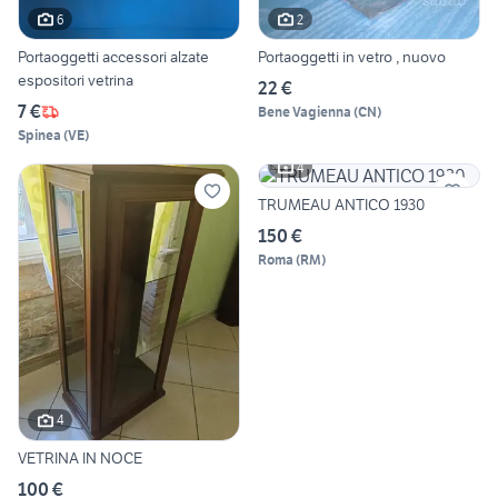
6
2
Portaoggetti accessori alzate
Portaoggetti in vetro , nuovo
espositori vetrina
22 €
7 €
Bene Vagienna
(
CN
)
Spinea
(
VE
)
4
TRUMEAU ANTICO 1930
150 €
Roma
(
RM
)
4
VETRINA IN NOCE
100 €