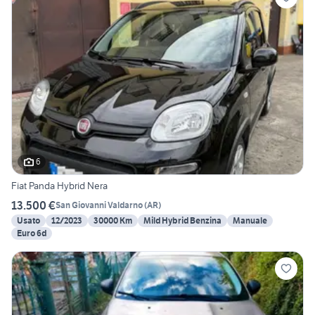
6
Fiat Panda Hybrid Nera
13.500 €
San Giovanni Valdarno
(
AR
)
Usato
12/2023
30000 Km
Mild Hybrid Benzina
Manuale
Euro 6d