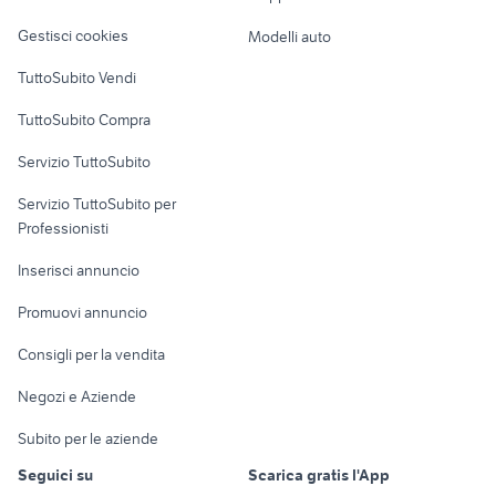
Veicoli commerciali
altro
Gestisci cookies
Modelli auto
Case vacanza
TuttoSubito Vendi
Uffici e Locali
TuttoSubito Compra
commerciali
Servizio TuttoSubito
elettronica
per la casa e la
sports e hobby
Servizio TuttoSubito per
persona
Informatica
Animali
Professionisti
Arredamento e
Console e
Accessori per
Casalinghi
Inserisci annuncio
Videogiochi
animali
Elettrodomestici
Promuovi annuncio
Audio/Video
Musica e Film
Giardino e Fai da te
Consigli per la vendita
Fotografia
Libri e Riviste
Abbigliamento e
Negozi e Aziende
Telefonia
Strumenti Musicali
Accessori
Subito per le aziende
Sports
Tutto per i bambini
Seguici su
Scarica gratis l'App
Biciclette