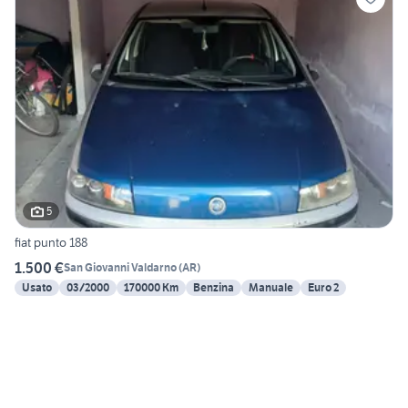
5
fiat punto 188
1.500 €
San Giovanni Valdarno
(
AR
)
Usato
03/2000
170000 Km
Benzina
Manuale
Euro 2