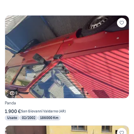
6
Panda
1.900 €
San Giovanni Valdarno
(
AR
)
Usato
02/2002
186000 Km