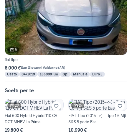
6
fiat tipo
6.000 €
San Giovanni Valdarno
(
AR
)
Usato
04/2019
186000 Km
Gpl
Manuale
Euro 5
Scelti per te
20
15
Fiat 600 Hybrid Hybrid 110 CV
FIAT Tipo (2015-->) - Tipo 1.6 Mjt
DCT MHEV La Prima
S&S 5 porte Eas
19.800 €
10.990 €