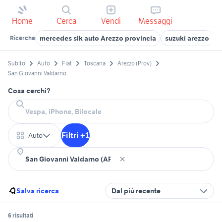
Home
Cerca
Vendi
Messaggi
mercedes slk auto Arezzo provincia
suzuki arezzo
a
Ricerche
Subito
Auto
Fiat
Toscana
Arezzo (Prov)
San Giovanni Valdarno
Cosa cerchi?
Filtri +1
Auto
Salva ricerca
Dal più recente
6 risultati