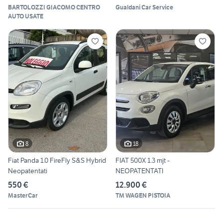
BARTOLOZZI GIACOMO CENTRO
Gualdani Car Service
AUTO USATE
8
18
Fiat Panda 1.0 FireFly S&S Hybrid
FIAT 500X 1.3 mjt -
Neopatentati
NEOPATENTATI
550 €
12.900 €
MasterCar
TM WAGEN PISTOIA