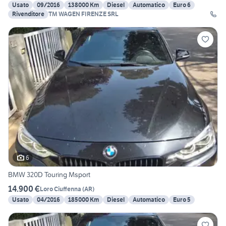
Usato
09/2016
138000 Km
Diesel
Automatico
Euro 6
Rivenditore
TM WAGEN FIRENZE SRL
6
BMW 320D Touring Msport
14.900 €
Loro Ciuffenna
(
AR
)
Usato
04/2016
185000 Km
Diesel
Automatico
Euro 5