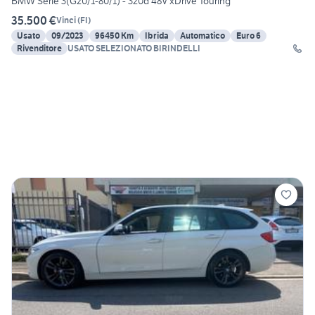
BMW Serie 3(G20/1-80/1) - 320d 48V xDrive Touring
35.500 €
Vinci
(
FI
)
Usato
09/2023
96450 Km
Ibrida
Automatico
Euro 6
Rivenditore
USATO SELEZIONATO BIRINDELLI