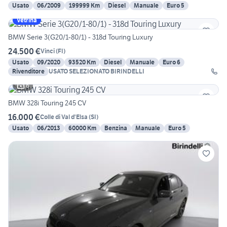
Usato
06/2009
199999 Km
Diesel
Manuale
Euro 5
Vetrina
BMW Serie 3(G20/1-80/1) - 318d Touring Luxury
24.500 €
Vinci
(
FI
)
Usato
09/2020
93520 Km
Diesel
Manuale
Euro 6
Rivenditore
USATO SELEZIONATO BIRINDELLI
6
BMW 328i Touring 245 CV
16.000 €
Colle di Val d'Elsa
(
SI
)
Usato
06/2013
60000 Km
Benzina
Manuale
Euro 5