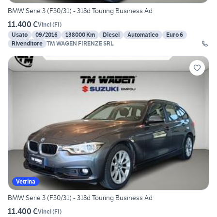
BMW Serie 3 (F30/31) - 318d Touring Business Ad
11.400 €
Vinci
(
FI
)
Usato
09/2016
138000 Km
Diesel
Automatico
Euro 6
Rivenditore
TM WAGEN FIRENZE SRL
Vetrina
BMW Serie 3 (F30/31) - 318d Touring Business Ad
11.400 €
Vinci
(
FI
)