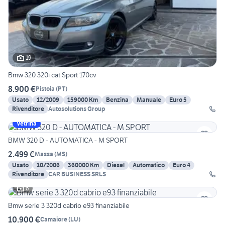
19
Bmw 320 320i cat Sport 170cv
8.900 €
Pistoia
(
PT
)
Usato
12/2009
159000 Km
Benzina
Manuale
Euro 5
Rivenditore
Autosolutions Group
Vetrina
BMW 320 D - AUTOMATICA - M SPORT
2.499 €
Massa
(
MS
)
Usato
10/2006
360000 Km
Diesel
Automatico
Euro 4
Rivenditore
CAR BUSINESS SRLS
6
Bmw serie 3 320d cabrio e93 finanziabile
10.900 €
Camaiore
(
LU
)