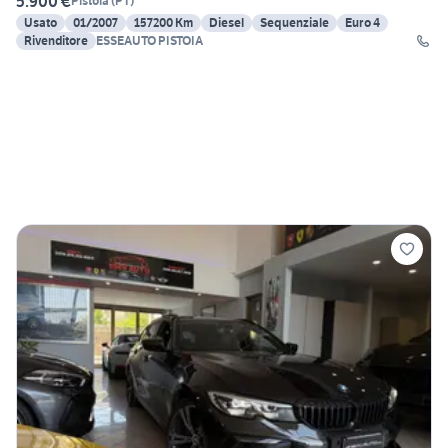
5.900 €
Pistoia
(
PT
)
Usato
01/2007
157200 Km
Diesel
Sequenziale
Euro 4
Rivenditore
ESSEAUTO PISTOIA