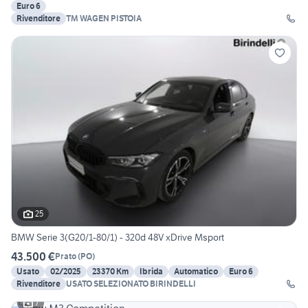
Euro 6
Rivenditore
TM WAGEN PISTOIA
25
BMW Serie 3(G20/1-80/1) - 320d 48V xDrive Msport
43.500 €
Prato
(
PO
)
Usato
02/2025
23370 Km
Ibrida
Automatico
Euro 6
Rivenditore
USATO SELEZIONATO BIRINDELLI
7