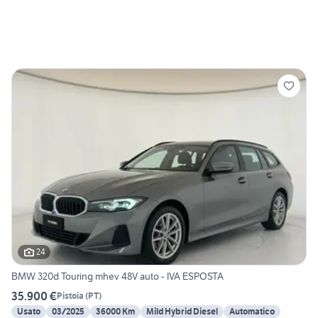
24
BMW 320d Touring mhev 48V auto - IVA ESPOSTA
35.900 €
Pistoia
(
PT
)
Usato
03/2025
36000 Km
Mild Hybrid Diesel
Automatico