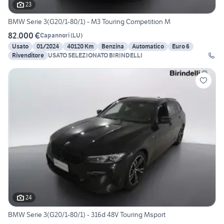
23
BMW Serie 3(G20/1-80/1) - M3 Touring Competition M
82.000 €
Capannori
(
LU
)
Usato
01/2024
40120 Km
Benzina
Automatico
Euro 6
Rivenditore
USATO SELEZIONATO BIRINDELLI
24
BMW Serie 3(G20/1-80/1) - 316d 48V Touring Msport