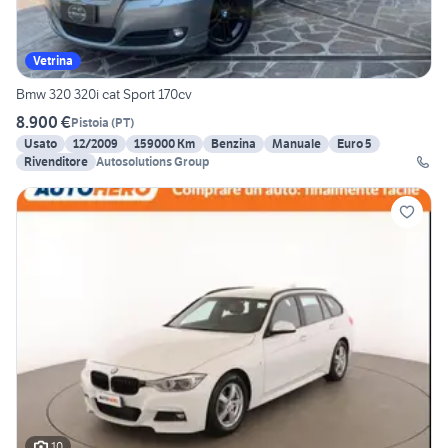
Vetrina
Bmw 320 320i cat Sport 170cv
8.900 €
Pistoia
(
PT
)
Usato
12/2009
159000 Km
Benzina
Manuale
Euro 5
Rivenditore
Autosolutions Group
10