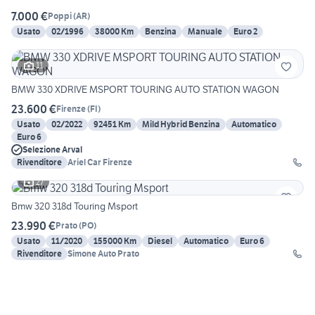
7.000 €
Poppi
(
AR
)
Usato
02/1996
38000 Km
Benzina
Manuale
Euro 2
11
BMW 330 XDRIVE MSPORT TOURING AUTO STATION WAGON
23.600 €
Firenze
(
FI
)
Usato
02/2022
92451 Km
Mild Hybrid Benzina
Automatico
Euro 6
Selezione Arval
Rivenditore
Ariel Car Firenze
27
Bmw 320 318d Touring Msport
23.990 €
Prato
(
PO
)
Usato
11/2020
155000 Km
Diesel
Automatico
Euro 6
Rivenditore
Simone Auto Prato