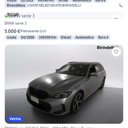
Usato
12/2023
59340 Km
Ibrida
Automatico
Euro 6
Rivenditore
USATO SELEZIONATO BIRINDELLI
6
BMW serie 3
5.000 €
Pietrasanta
(
LU
)
Usato
04/2008
240300 Km
Diesel
Automatico
Euro 4
Vetrina