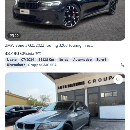
20
BMW Serie 3 G21 2022 Touring 320d Touring mhe...
38.490 €
Pistoia
(
PT
)
Usato
07/2024
61138 Km
Ibrida
Automatico
Euro 6
Rivenditore
Gruppo GMG SPA