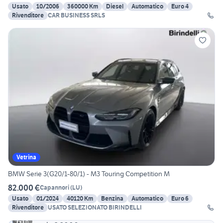
Usato
10/2006
360000 Km
Diesel
Automatico
Euro 4
Rivenditore
CAR BUSINESS SRLS
Vetrina
BMW Serie 3(G20/1-80/1) - M3 Touring Competition M
82.000 €
Capannori
(
LU
)
Usato
01/2024
40120 Km
Benzina
Automatico
Euro 6
Rivenditore
USATO SELEZIONATO BIRINDELLI
6