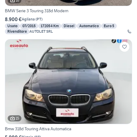
16
BMW Serie 3 Touring 318d Modern
8.900 €
Agliana
(
PT
)
Usato
07/2015
172054 Km
Diesel
Automatico
Euro 5
Rivenditore
AUTOLET SRL
15
Bmw 318d Touring Attiva Automatica