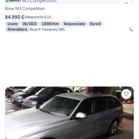
Bmw M3 Competition
84.990 €
Altopascio
(
LU
)
Usato
06/2023
10000 Km
Sequenziale
Euro 6
Rivenditore
Esse P Company SRL