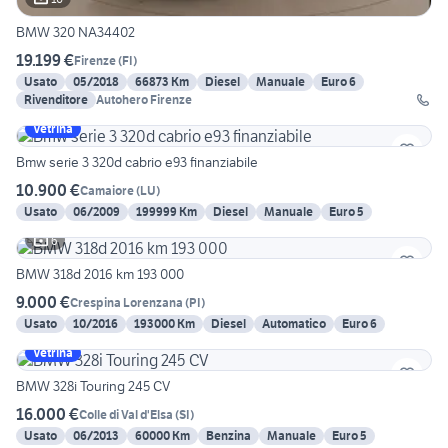
BMW 320 NA34402
19.199 €
Firenze
(
FI
)
Usato
05/2018
66873 Km
Diesel
Manuale
Euro 6
Rivenditore
Autohero Firenze
Vetrina
Bmw serie 3 320d cabrio e93 finanziabile
10.900 €
Camaiore
(
LU
)
Usato
06/2009
199999 Km
Diesel
Manuale
Euro 5
6
BMW 318d 2016 km 193 000
9.000 €
Crespina Lorenzana
(
PI
)
Usato
10/2016
193000 Km
Diesel
Automatico
Euro 6
Vetrina
BMW 328i Touring 245 CV
16.000 €
Colle di Val d'Elsa
(
SI
)
Usato
06/2013
60000 Km
Benzina
Manuale
Euro 5