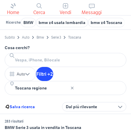
Home
Cerca
Vendi
Messaggi
BMW
bmw z4 usata lombardia
bmw z4 Toscana
b
Ricerche
Subito
Auto
Bmw
Serie 3
Toscana
Cosa cerchi?
Filtri +2
Auto
Salva ricerca
Dal più rilevante
283 risultati
BMW Serie 3 usata in vendita in Toscana