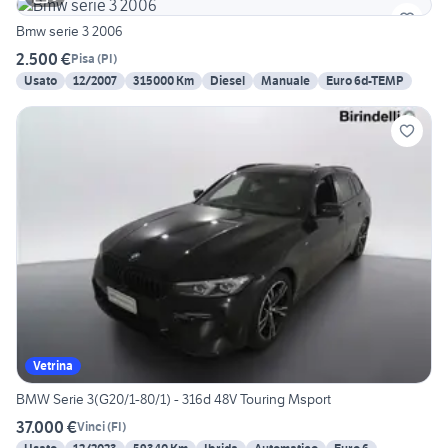
Bmw serie 3 2006
2.500 €
Pisa
(
PI
)
Usato
12/2007
315000 Km
Diesel
Manuale
Euro 6d-TEMP
Vetrina
BMW Serie 3(G20/1-80/1) - 316d 48V Touring Msport
37.000 €
Vinci
(
FI
)