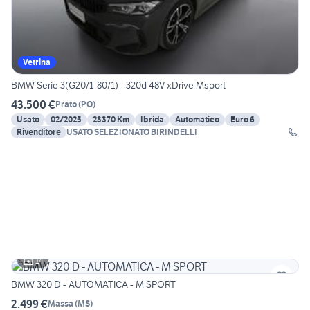
Vetrina
BMW Serie 3(G20/1-80/1) - 320d 48V xDrive Msport
43.500 €
Prato
(
PO
)
Usato
02/2025
23370 Km
Ibrida
Automatico
Euro 6
Rivenditore
USATO SELEZIONATO BIRINDELLI
14
BMW 320 D - AUTOMATICA - M SPORT
2.499 €
Massa
(
MS
)