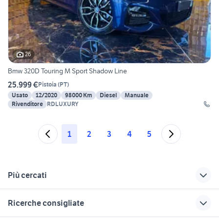
26
Bmw 320D Touring M Sport Shadow Line
25.999 €
Pistoia
(
PT
)
Usato
12/2020
98000 Km
Diesel
Manuale
Rivenditore
RDLUXURY
1
2
3
4
5
Più cercati
Correlati
Richerche simili
Suggerimenti
Ricerche consigliate
bmw x6 Siracusa
bmw Roseto degli
bmw 2015