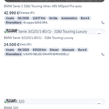
BMW Serie 3 318d Touring mhev 48V MSport Pro auto
42.990 €
Firenze
(
FI
)
Usato
05/2025
11527 Km
Ibrida
Automatico
Euro 6
Rivenditore
Gruppo GMG SPA
25
BMW Serie 3(G20/1-80/1) - 318d Touring Luxury
24.500 €
Vinci
(
FI
)
Usato
09/2020
93520 Km
Diesel
Manuale
Euro 6
Rivenditore
USATO SELEZIONATO BIRINDELLI
6
BWM 320