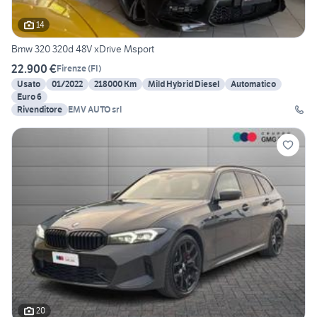
14
Bmw 320 320d 48V xDrive Msport
22.900 €
Firenze
(
FI
)
Usato
01/2022
218000 Km
Mild Hybrid Diesel
Automatico
Euro 6
Rivenditore
EMV AUTO srl
20