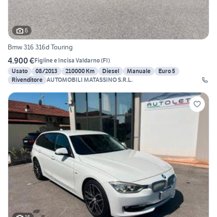
6
Bmw 316 316d Touring
4.900 €
Figline e Incisa Valdarno
(
FI
)
Usato
08/2013
210000 Km
Diesel
Manuale
Euro 5
Rivenditore
AUTOMOBILI MATASSINO S.R.L.