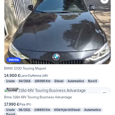
Vetrina
BMW 320D Touring Msport
14.900 €
Loro Ciuffenna
(
AR
)
Usato
04/2016
185000 Km
Diesel
Automatico
Euro 5
30
Bmw 318d 48V Touring Business Advantage
17.990 €
Pisa
(
PI
)
Usato
06/2021
146650 Km
Mild Hybrid Diesel
Automatico
Euro 6