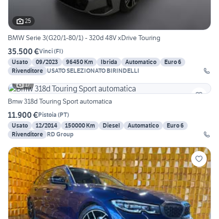
25
BMW Serie 3(G20/1-80/1) - 320d 48V xDrive Touring
35.500 €
Vinci
(
FI
)
Usato
09/2023
96450 Km
Ibrida
Automatico
Euro 6
Rivenditore
USATO SELEZIONATO BIRINDELLI
17
Bmw 318d Touring Sport automatica
11.900 €
Pistoia
(
PT
)
Usato
12/2014
150000 Km
Diesel
Automatico
Euro 6
Rivenditore
RD Group