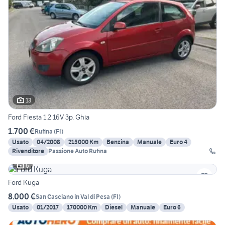
13
Ford Fiesta 1.2 16V 3p. Ghia
1.700 €
Rufina
(
FI
)
Usato
04/2008
215000 Km
Benzina
Manuale
Euro 4
Rivenditore
Passione Auto Rufina
6
Ford Kuga
8.000 €
San Casciano in Val di Pesa
(
FI
)
Usato
01/2017
170000 Km
Diesel
Manuale
Euro 6