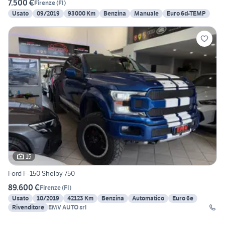
7.500 €
Firenze
(
FI
)
Usato
09/2019
93000 Km
Benzina
Manuale
Euro 6d-TEMP
15
Ford F-150 Shelby 750
89.600 €
Firenze
(
FI
)
Usato
10/2019
42123 Km
Benzina
Automatico
Euro 6e
Rivenditore
EMV AUTO srl