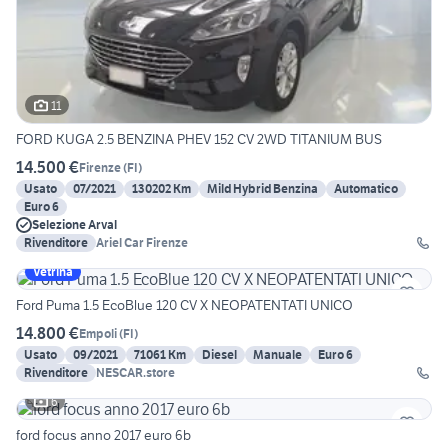
11
FORD KUGA 2.5 BENZINA PHEV 152 CV 2WD TITANIUM BUS
14.500 €
Firenze
(
FI
)
Usato
07/2021
130202 Km
Mild Hybrid Benzina
Automatico
Euro 6
Selezione Arval
Rivenditore
Ariel Car Firenze
Vetrina
Ford Puma 1.5 EcoBlue 120 CV X NEOPATENTATI UNICO
14.800 €
Empoli
(
FI
)
Usato
09/2021
71061 Km
Diesel
Manuale
Euro 6
Rivenditore
NESCAR.store
6
ford focus anno 2017 euro 6b