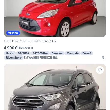
Vetrina
FORD Ka 2ª serie - Ka+ 1.2 8V 69CV
4.900 €
Firenze
(
FI
)
Usato
02/2016
142800 Km
Benzina
Manuale
Euro 6
Rivenditore
TM WAGEN FIRENZE SRL