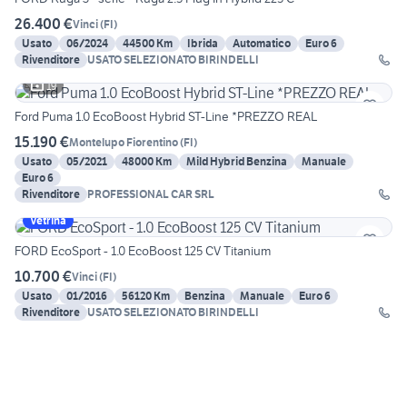
26.400 €
Vinci
(
FI
)
Usato
06/2024
44500 Km
Ibrida
Automatico
Euro 6
Rivenditore
USATO SELEZIONATO BIRINDELLI
19
Ford Puma 1.0 EcoBoost Hybrid ST-Line *PREZZO REAL
15.190 €
Montelupo Fiorentino
(
FI
)
Usato
05/2021
48000 Km
Mild Hybrid Benzina
Manuale
Euro 6
Rivenditore
PROFESSIONAL CAR SRL
Vetrina
FORD EcoSport - 1.0 EcoBoost 125 CV Titanium
10.700 €
Vinci
(
FI
)
Usato
01/2016
56120 Km
Benzina
Manuale
Euro 6
Rivenditore
USATO SELEZIONATO BIRINDELLI