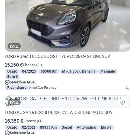
11
FORD PUMA 1.0 ECOBOOST HYBRID 125 CV ST-LINE SUV
15.150 €
Firenze
(
FI
)
Usato
04/2023
68368 Km
Mild Hybrid Benzina
Manuale
Euro 6
Selezione Arval
Rivenditore
Ariel Car Firenze
11
FORD KUGA 1.5 ECOBLUE 120 CV 2WD ST-LINE AUTO SUV
16.350 €
Firenze
(
FI
)
Usato
02/2022
89953 Km
Diesel
Automatico
Euro 6
Selezione Arval