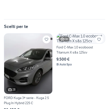
Scelti per te
18
Ford C-Max 1.0 ecoboost
Titanium X s&s 125cv
9.500 €
Bi Auto Spa
28
FORD Kuga 3ª serie - Kuga 2.5
Plug In Hybrid 225 C