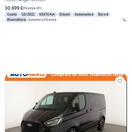
30.699 €
Firenze
(
FI
)
Usato
10/2022
63574 Km
Diesel
Automatico
Euro 6
Rivenditore
Autohero Firenze