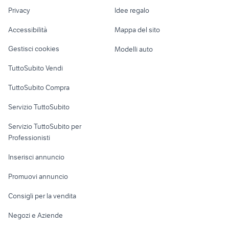
fiat Cavriglia
Nautica
lavoro
piatti thun collezionismo
thomas veicoli commerciali
Privacy
Idee regalo
Garage e box
Caravan e Camper
Accessibilità
Mappa del sito
Loft, mansarde e
Veicoli commerciali
altro
Gestisci cookies
Modelli auto
Case vacanza
TuttoSubito Vendi
Uffici e Locali
TuttoSubito Compra
commerciali
Servizio TuttoSubito
elettronica
per la casa e la
sports e hobby
Servizio TuttoSubito per
persona
Informatica
Animali
Professionisti
Arredamento e
Console e
Accessori per
Casalinghi
Inserisci annuncio
Videogiochi
animali
Elettrodomestici
Promuovi annuncio
Audio/Video
Musica e Film
Giardino e Fai da te
Consigli per la vendita
Fotografia
Libri e Riviste
Abbigliamento e
Negozi e Aziende
Telefonia
Strumenti Musicali
Accessori