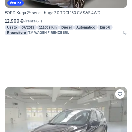
Vetrina
FORD Kuga 2ª serie - Kuga 2.0 TDCI 150 CV S&S 4WD
12.900 €
Firenze
(
FI
)
Usato
07/2019
111039 Km
Diesel
Automatico
Euro 6
Rivenditore
TM WAGEN FIRENZE SRL