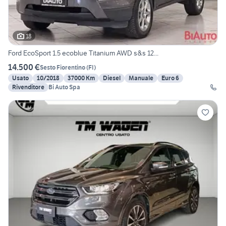
18
Ford EcoSport 1.5 ecoblue Titanium AWD s&s 12...
14.500 €
Sesto Fiorentino
(
FI
)
Usato
10/2018
37000 Km
Diesel
Manuale
Euro 6
Rivenditore
Bi Auto Spa