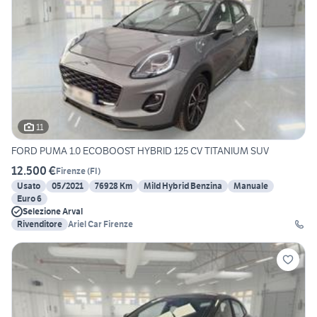
11
FORD PUMA 1.0 ECOBOOST HYBRID 125 CV TITANIUM SUV
12.500 €
Firenze
(
FI
)
Usato
05/2021
76928 Km
Mild Hybrid Benzina
Manuale
Euro 6
Selezione Arval
Rivenditore
Ariel Car Firenze