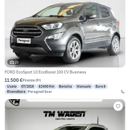
20
FORD EcoSport 1.0 EcoBoost 100 CV Business
11.500 €
Firenze
(
FI
)
Usato
07/2019
62400 Km
Benzina
Manuale
Euro 6
Rivenditore
Peragnoli Scar