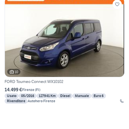
10
FORD Tourneo Connect WX10102
14.499 €
Firenze
(
FI
)
Usato
05/2016
127941 Km
Diesel
Manuale
Euro 6
Rivenditore
Autohero Firenze