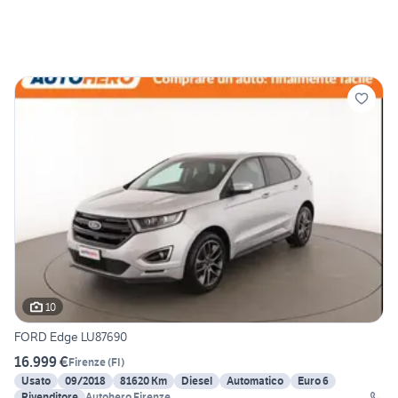
10
FORD Edge LU87690
16.999 €
Firenze
(
FI
)
Usato
09/2018
81620 Km
Diesel
Automatico
Euro 6
Rivenditore
Autohero Firenze