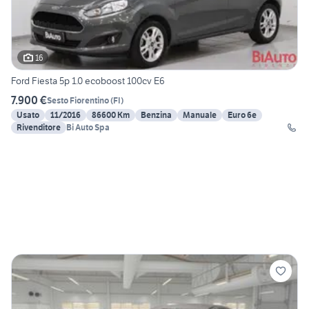
16
Ford Fiesta 5p 1.0 ecoboost 100cv E6
7.900 €
Sesto Fiorentino
(
FI
)
Usato
11/2016
86600 Km
Benzina
Manuale
Euro 6e
Rivenditore
Bi Auto Spa