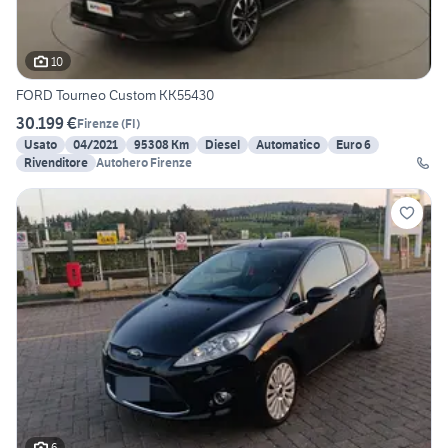
10
FORD Tourneo Custom KK55430
30.199 €
Firenze
(
FI
)
Usato
04/2021
95308 Km
Diesel
Automatico
Euro 6
Rivenditore
Autohero Firenze
6