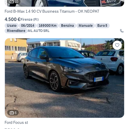
10
Ford B-Max 1.4 90 CV Business Titanium - OK NEOPAT
4.500 €
Firenze
(
FI
)
Usato
06/2014
169000 Km
Benzina
Manuale
Euro 5
Rivenditore
ML AUTO SRL
6
Ford Focus st