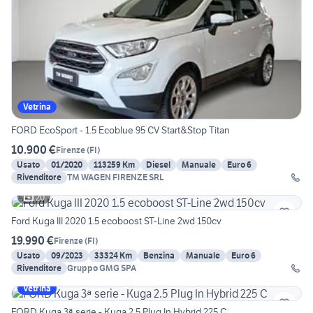
Vetrina
FORD EcoSport - 1.5 Ecoblue 95 CV Start&Stop Titan
10.900 €
Firenze
(
FI
)
Usato
01/2020
113259 Km
Diesel
Manuale
Euro 6
Rivenditore
TM WAGEN FIRENZE SRL
20
Ford Kuga III 2020 1.5 ecoboost ST-Line 2wd 150cv
19.990 €
Firenze
(
FI
)
Usato
09/2023
33324 Km
Benzina
Manuale
Euro 6
Rivenditore
Gruppo GMG SPA
Vetrina
FORD Kuga 3ª serie - Kuga 2.5 Plug In Hybrid 225 C