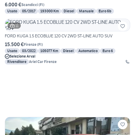
6.000 €
Scandicci
(
FI
)
Usato
05/2017
193000 Km
Diesel
Manuale
Euro 6b
11
FORD KUGA 1.5 ECOBLUE 120 CV 2WD ST-LINE AUTO SUV
15.500 €
Firenze
(
FI
)
Usato
03/2022
105077 Km
Diesel
Automatico
Euro 6
Selezione Arval
Rivenditore
Ariel Car Firenze