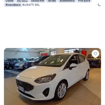
Usato
01/2022
58000 Km
Ibrida
Automatico
Pre-Euro
Rivenditore
BURATTI SRL