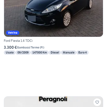
Vetrina
Ford Fiesta 1.4 TDCi
3.300 €
Gambassi Terme
(
FI
)
Usato
09/2009
147000 Km
Diesel
Manuale
Euro 4