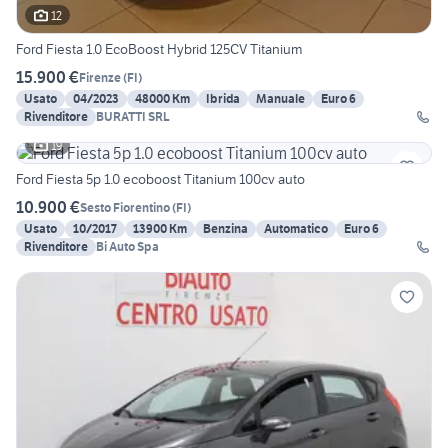
12
Ford Fiesta 1.0 EcoBoost Hybrid 125CV Titanium
15.900 €
Firenze
(
FI
)
Usato
04/2023
48000 Km
Ibrida
Manuale
Euro 6
Rivenditore
BURATTI SRL
19
Ford Fiesta 5p 1.0 ecoboost Titanium 100cv auto
10.900 €
Sesto Fiorentino
(
FI
)
Usato
10/2017
13900 Km
Benzina
Automatico
Euro 6
Rivenditore
Bi Auto Spa