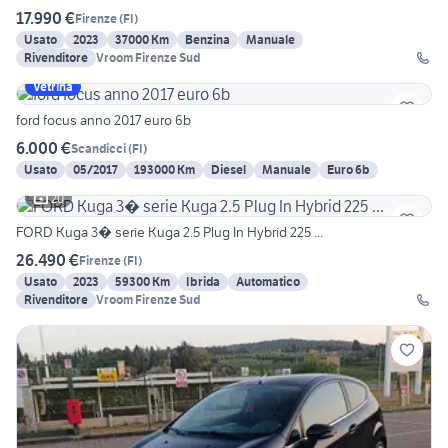
17.990 €
Firenze
(
FI
)
Usato
2023
37000 Km
Benzina
Manuale
Rivenditore
Vroom Firenze Sud
Vetrina
ford focus anno 2017 euro 6b
6.000 €
Scandicci
(
FI
)
Usato
05/2017
193000 Km
Diesel
Manuale
Euro 6b
20
FORD Kuga 3� serie Kuga 2.5 Plug In Hybrid 225 ...
26.490 €
Firenze
(
FI
)
Usato
2023
59300 Km
Ibrida
Automatico
Rivenditore
Vroom Firenze Sud