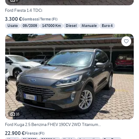
Ford Fiesta 1.4 TDCi
3.300 €
Gambassi Terme
(
FI
)
Usato
09/2009
147000 Km
Diesel
Manuale
Euro 4
16
Ford Kuga 2.5 Benzina FHEV 190CV 2WD Titanium...
22.900 €
Firenze
(
FI
)