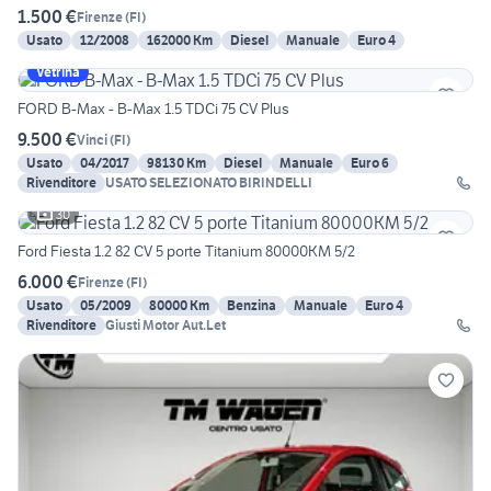
1.500 €
Firenze
(
FI
)
Usato
12/2008
162000 Km
Diesel
Manuale
Euro 4
Vetrina
FORD B-Max - B-Max 1.5 TDCi 75 CV Plus
9.500 €
Vinci
(
FI
)
Usato
04/2017
98130 Km
Diesel
Manuale
Euro 6
Rivenditore
USATO SELEZIONATO BIRINDELLI
30
Ford Fiesta 1.2 82 CV 5 porte Titanium 80000KM 5/2
6.000 €
Firenze
(
FI
)
Usato
05/2009
80000 Km
Benzina
Manuale
Euro 4
Rivenditore
Giusti Motor Aut.Let