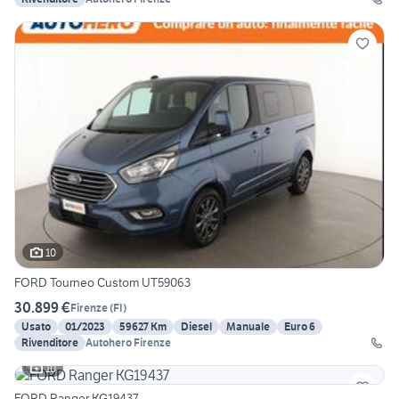
10
FORD Tourneo Custom UT59063
30.899 €
Firenze
(
FI
)
Usato
01/2023
59627 Km
Diesel
Manuale
Euro 6
Rivenditore
Autohero Firenze
10
FORD Ranger KG19437