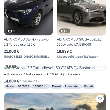
21
15
ALFA ROMEO Stelvio - Stelvio
ALFA ROMEO GIULIA 2021 2.2 t
2.2 Turbodiesel 180 C
160cv auto IVA ESPOST
21.000 €
18.999 €
USATO SELEZIONATO BIRINDELLI
Checcacci Gruppo TM Wagen
5
A.R Stelvio 2.2 Turbodiesel 180 CV AT8 Q4 Business
14.000 €
Grosseto
(
GR
)
Usato
05/2018
160000 Km
Diesel
Automatico
Euro 6