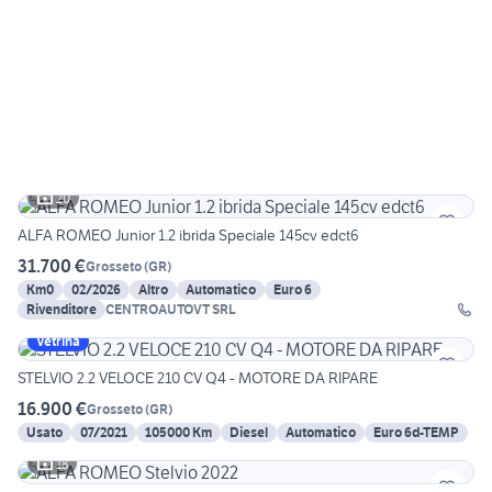
20
ALFA ROMEO Junior 1.2 ibrida Speciale 145cv edct6
31.700 €
Grosseto
(
GR
)
Km0
02/2026
Altro
Automatico
Euro 6
Rivenditore
CENTROAUTOVT SRL
Vetrina
STELVIO 2.2 VELOCE 210 CV Q4 - MOTORE DA RIPARE
16.900 €
Grosseto
(
GR
)
Usato
07/2021
105000 Km
Diesel
Automatico
Euro 6d-TEMP
18