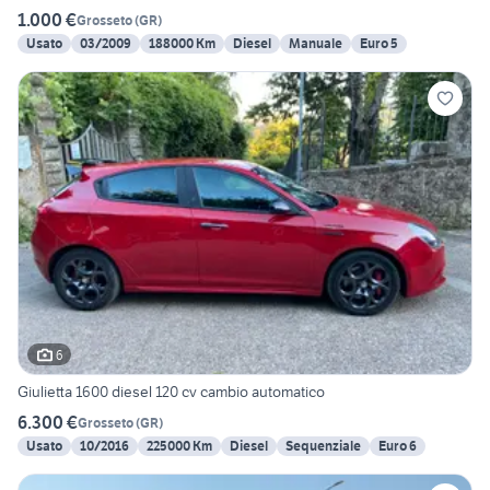
1.000 €
Grosseto
(
GR
)
Usato
03/2009
188000 Km
Diesel
Manuale
Euro 5
6
Giulietta 1600 diesel 120 cv cambio automatico
6.300 €
Grosseto
(
GR
)
Usato
10/2016
225000 Km
Diesel
Sequenziale
Euro 6