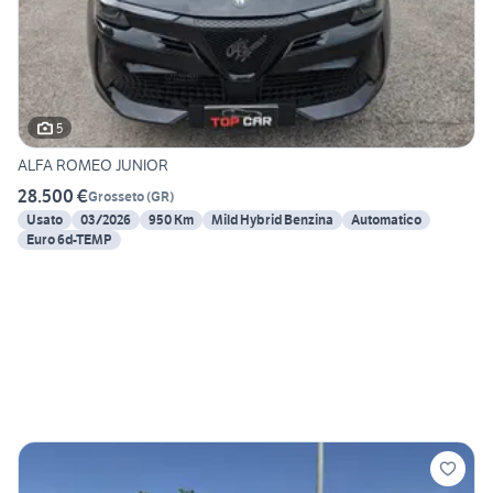
5
ALFA ROMEO JUNIOR
28.500 €
Grosseto
(
GR
)
Usato
03/2026
950 Km
Mild Hybrid Benzina
Automatico
Euro 6d-TEMP