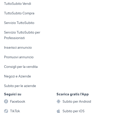
Case vacanza
TuttoSubito Vendi
Uffici e Locali
TuttoSubito Compra
commerciali
Servizio TuttoSubito
elettronica
per la casa e la
sports e hobby
Servizio TuttoSubito per
persona
Informatica
Animali
Professionisti
Arredamento e
Console e
Accessori per
Casalinghi
Inserisci annuncio
Videogiochi
animali
Elettrodomestici
Promuovi annuncio
Audio/Video
Musica e Film
Giardino e Fai da te
Consigli per la vendita
Fotografia
Libri e Riviste
Abbigliamento e
Negozi e Aziende
Telefonia
Strumenti Musicali
Accessori
Subito per le aziende
Sports
Tutto per i bambini
Seguici su
Scarica gratis l'App
Biciclette
Facebook
Subito per Android
Collezionismo
TikTok
Subito per iOS