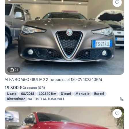
21
ALFA ROMEO GIULIA 2.2 Turbodiesel 180 CV 102340KM
19.300 €
Grosseto
(
GR
)
Usato
08/2018
102340 Km
Diesel
Manuale
Euro 6
Rivenditore
BATTISTI AUTOMOBILI