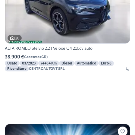
20
ALFA ROMEO Stelvio 2.2 t Veloce Q4 210cv auto
38.900 €
Grosseto
(
GR
)
Usato
03/2023
74464 Km
Diesel
Automatico
Euro 6
Rivenditore
CENTROAUTOVT SRL