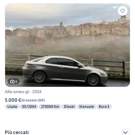
6
Alfa romeo gt - 2004
5.000 €
Grosseto
(
GR
)
Usato
03/2004
270000 Km
Diesel
Manuale
Euro 3
Più cercati