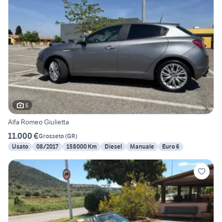
6
Alfa Romeo Giulietta
11.000 €
Grosseto
(
GR
)
Usato
08/2017
158000 Km
Diesel
Manuale
Euro 6