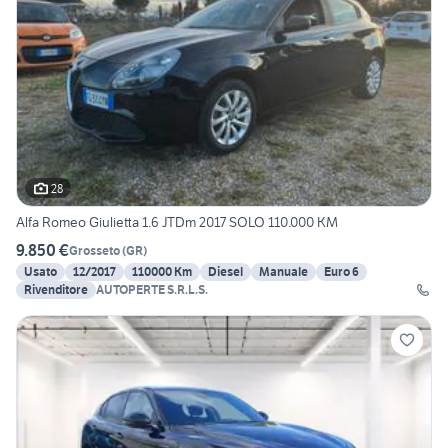
28
Alfa Romeo Giulietta 1.6 JTDm 2017 SOLO 110.000 KM
9.850 €
Grosseto
(
GR
)
Usato
12/2017
110000 Km
Diesel
Manuale
Euro 6
Rivenditore
AUTOPERTE S.R.L.S.