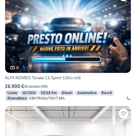
18
ALFA ROMEO Tonale 1.6 Sprint 130cv tct6
26.900 €
Grosseto
(
GR
)
Usato
10/2024
39215 Km
Diesel
Automatico
Euro 6
Rivenditore
CENTROAUTOVT SRL