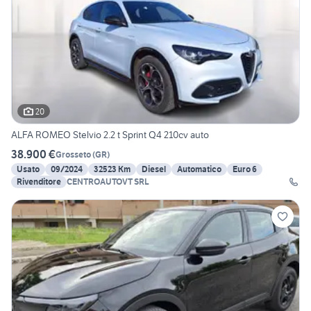
20
ALFA ROMEO Stelvio 2.2 t Sprint Q4 210cv auto
38.900 €
Grosseto
(
GR
)
Usato
09/2024
32523 Km
Diesel
Automatico
Euro 6
Rivenditore
CENTROAUTOVT SRL