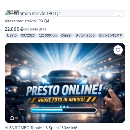
4
Alfa romeo stelvio 190 Q4
22.000 €
Grosseto
(
GR
)
Usato
09/2020
123000 Km
Diesel
Automatico
Euro 6d-TEMP
18
ALFA ROMEO Tonale 1.6 Sprint 130cv tct6