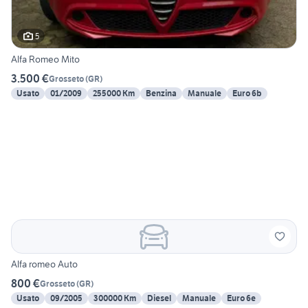
5
Alfa Romeo Mito
3.500 €
Grosseto
(
GR
)
Usato
01/2009
255000 Km
Benzina
Manuale
Euro 6b
Alfa romeo Auto
800 €
Grosseto
(
GR
)
Usato
09/2005
300000 Km
Diesel
Manuale
Euro 6e