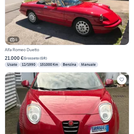
6
Alfa Romeo Duetto
21.000 €
Grosseto
(
GR
)
Usato
12/1990
151000 Km
Benzina
Manuale