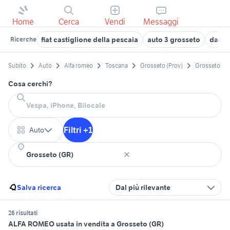
Home
Cerca
Vendi
Messaggi
fiat castiglione della pescaia
auto 3 grosseto
dacia
Ricerche
Subito
Auto
Alfa romeo
Toscana
Grosseto (Prov)
Grosseto
Cosa cerchi?
Filtri +1
Auto
Salva ricerca
Dal più rilevante
26 risultati
ALFA ROMEO usata in vendita a Grosseto (GR)