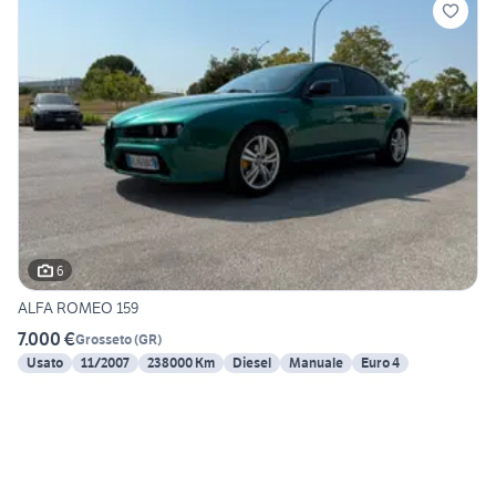
6
ALFA ROMEO 159
7.000 €
Grosseto
(
GR
)
Usato
11/2007
238000 Km
Diesel
Manuale
Euro 4