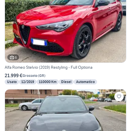
6
Alfa Romeo Stelvio (2019) Restyling - Full Optiona
21.999 €
Grosseto
(
GR
)
Usato
12/2019
110000 Km
Diesel
Automatico