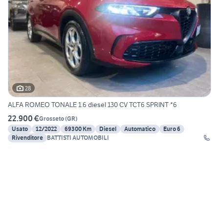
28
ALFA ROMEO TONALE 1.6 diesel 130 CV TCT6 SPRINT *6
22.900 €
Grosseto
(
GR
)
Usato
12/2022
69300 Km
Diesel
Automatico
Euro 6
Rivenditore
BATTISTI AUTOMOBILI