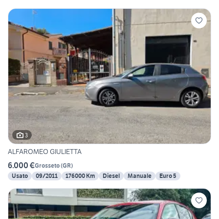
3
ALFAROMEO GIULIETTA
6.000 €
Grosseto
(
GR
)
Usato
09/2011
176000 Km
Diesel
Manuale
Euro 5