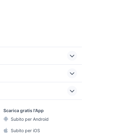
otografia
drone 250
videogiochi Viterbo
rovincia
sports e hobby
provincia
a
Scarica gratis l'App
Animali
grafia
lowepro 140
Subito per Android
ento e
fotocamera panasonic
Accessori per animali
ghi
Subito per iOS
fz72