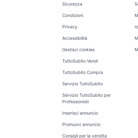
Moto e Scooter
Ville singole e
Sicurezza
S
schiera
Accessori Moto
Condizioni
M
Terreni e rusti
Nautica
Privacy
I
Garage e bo
Caravan e Camper
Accessibilità
M
Loft, mansar
Veicoli commerciali
altro
Gestisci cookies
M
Case vacanz
TuttoSubito Vendi
Uffici e Locali
TuttoSubito Compra
commerciali
Servizio TuttoSubito
Servizio TuttoSubito per
Professionisti
Inserisci annuncio
Promuovi annuncio
Consigli per la vendita