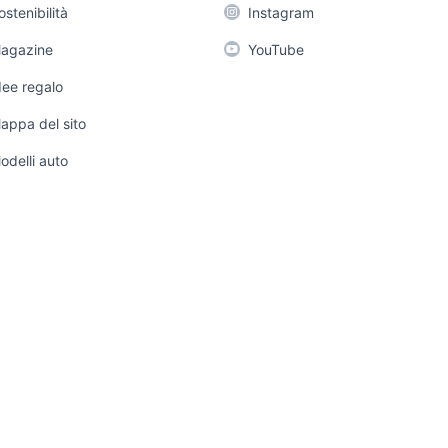
 a
Candidati in cerca di
Elettrod
ostenibilità
Instagram
lavoro
Audio/Video
Giardino
agazine
YouTube
ci
Attrezzature di
Fotografia
lavoro
Abbigli
dee regalo
x
Telefonia
Accesso
appa del sito
de e
Tutto pe
odelli auto
a