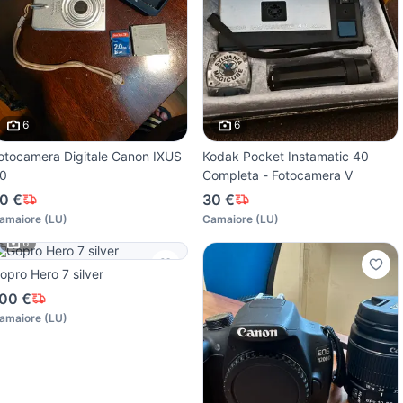
6
6
otocamera Digitale Canon IXUS
Kodak Pocket Instamatic 40
0
Completa - Fotocamera V
0 €
30 €
amaiore
(
LU
)
Camaiore
(
LU
)
6
opro Hero 7 silver
00 €
amaiore
(
LU
)