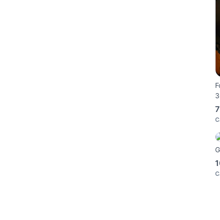
F
3
7
C
G
1
C