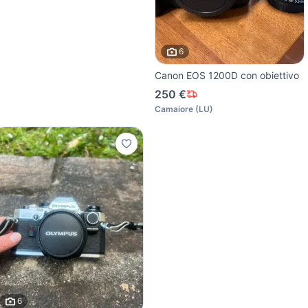
6
Canon EOS 1200D con obiettivo
250 €
Camaiore
(
LU
)
6