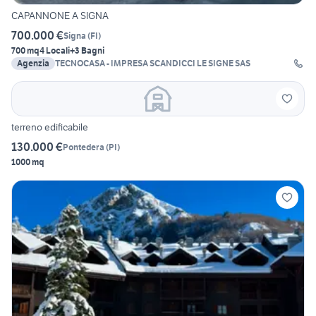
CAPANNONE A SIGNA
700.000 €
Signa
(
FI
)
700 mq
4 Locali
+3 Bagni
Agenzia
TECNOCASA - IMPRESA SCANDICCI LE SIGNE SAS
terreno edificabile
130.000 €
Pontedera
(
PI
)
1000 mq