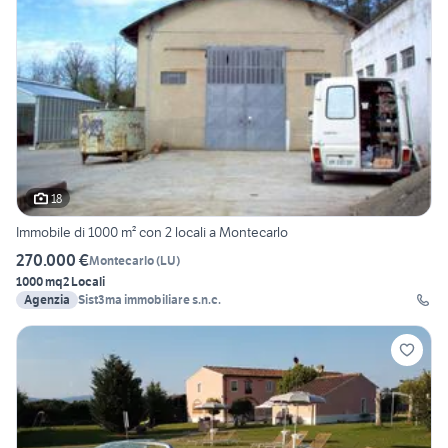
18
Immobile di 1000 m² con 2 locali a Montecarlo
270.000 €
Montecarlo
(
LU
)
1000 mq
2 Locali
Agenzia
Sist3ma immobiliare s.n.c.