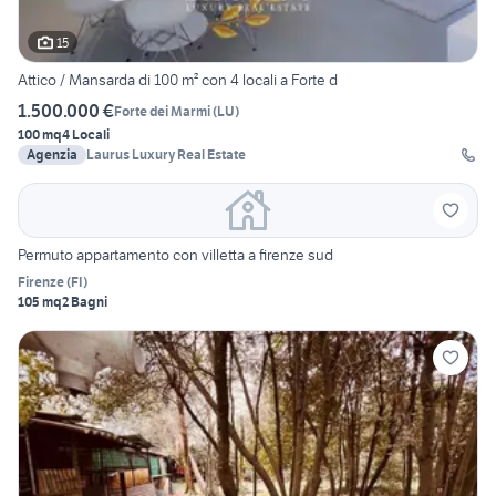
15
Attico / Mansarda di 100 m² con 4 locali a Forte d
1.500.000 €
Forte dei Marmi
(
LU
)
100 mq
4 Locali
Agenzia
Laurus Luxury Real Estate
Permuto appartamento con villetta a firenze sud
Firenze
(
FI
)
105 mq
2 Bagni