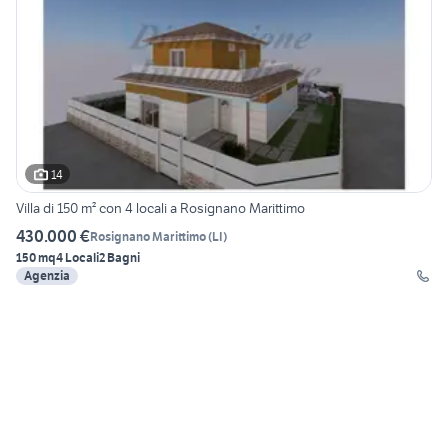
14
Villa di 150 m² con 4 locali a Rosignano Marittimo
430.000 €
Rosignano Marittimo
(
LI
)
150 mq
4 Locali
2 Bagni
Agenzia