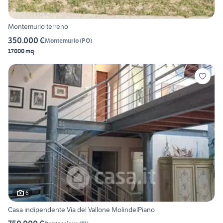
Montemurlo terreno
350.000 €
Montemurlo
(
PO
)
17000 mq
6
Casa indipendente Via del Vallone MolindelPiano