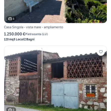
4
Casa Singola - vista mare - ampliamento
1.250.000 €
Pietrasanta
(
LU
)
120 mq
5 Locali
2 Bagni
3