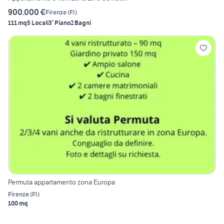
900.000 €
Firenze
(
FI
)
111 mq
5 Locali
3° Piano
2 Bagni
Permuta appartamento zona Europa
Firenze
(
FI
)
100 mq