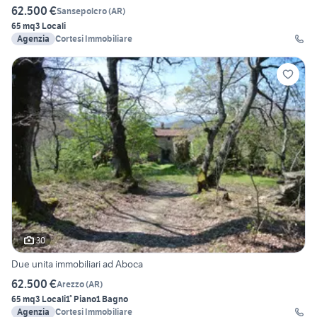
62.500 €
Sansepolcro
(
AR
)
65 mq
3 Locali
Agenzia
Cortesi Immobiliare
30
Due unita immobiliari ad Aboca
62.500 €
Arezzo
(
AR
)
65 mq
3 Locali
1° Piano
1 Bagno
Agenzia
Cortesi Immobiliare