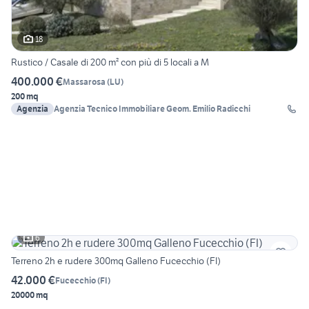
18
Rustico / Casale di 200 m² con più di 5 locali a M
400.000 €
Massarosa
(
LU
)
200 mq
Agenzia
Agenzia Tecnico Immobiliare Geom. Emilio Radicchi
6
Terreno 2h e rudere 300mq Galleno Fucecchio (FI)
42.000 €
Fucecchio
(
FI
)
20000 mq