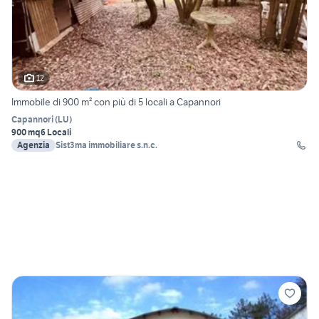
12
Immobile di 900 m² con più di 5 locali a Capannori
Capannori
(
LU
)
900 mq
6 Locali
Agenzia
Sist3ma immobiliare s.n.c.