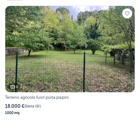
6
Terreno agricolo fuori porta pispini
18.000 €
Siena
(
SI
)
1000 mq