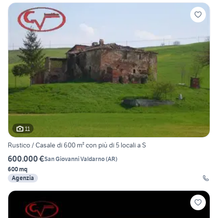
11
Rustico / Casale di 600 m² con più di 5 locali a S
600.000 €
San Giovanni Valdarno
(
AR
)
600 mq
Agenzia