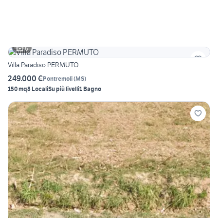
6
Villa Paradiso PERMUTO
249.000 €
Pontremoli
(
MS
)
150 mq
8 Locali
Su più livelli
1 Bagno