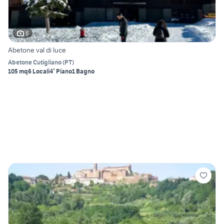
6
Abetone val di luce
Abetone Cutigliano
(
PT
)
105 mq
6 Locali
4° Piano
1 Bagno