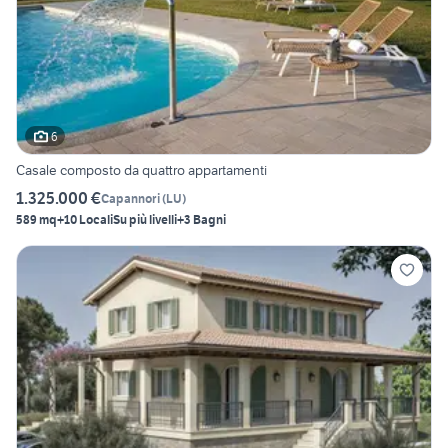
6
Casale composto da quattro appartamenti
1.325.000 €
Capannori
(
LU
)
589 mq
+10 Locali
Su più livelli
+3 Bagni