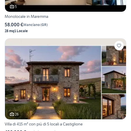
5
Monolocale in Maremma
58.000 €
Manciano
(
GR
)
28 mq
1 Locale
26
Villa di 415 m² con più di 5 locali a Castiglione