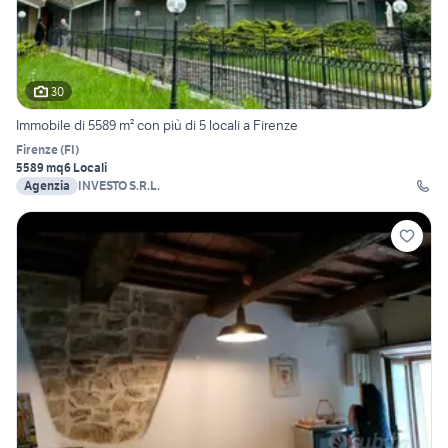
30
Immobile di 5589 m² con più di 5 locali a Firenze
Firenze
(
FI
)
5589 mq
6 Locali
Agenzia
INVESTO S.R.L.