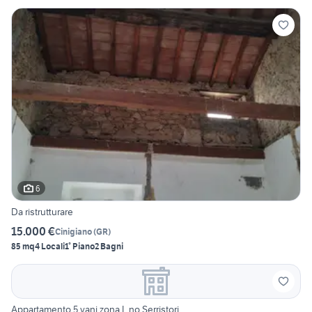
6
Da ristrutturare
15.000 €
Cinigiano
(
GR
)
85 mq
4 Locali
1° Piano
2 Bagni
Appartamento 5 vani zona L.no Serristori