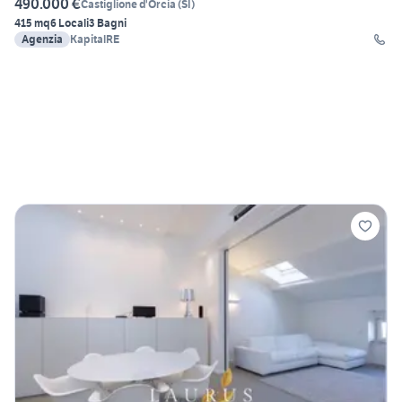
490.000 €
Castiglione d'Orcia
(
SI
)
415 mq
6 Locali
3 Bagni
Agenzia
KapitalRE