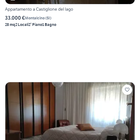
Appartamento a Castiglione del lago
33.000 €
Montalcino
(
SI
)
28 mq
2 Locali
2° Piano
1 Bagno