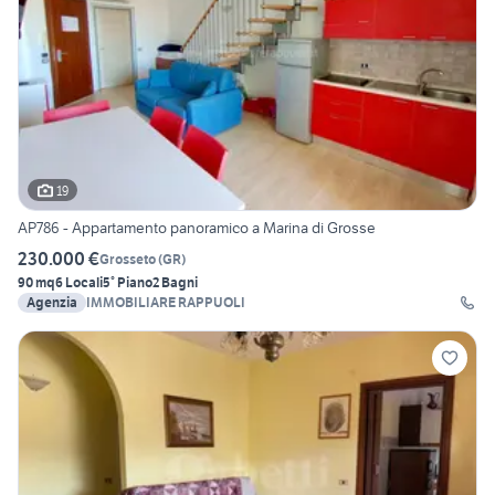
19
AP786 - Appartamento panoramico a Marina di Grosse
230.000 €
Grosseto
(
GR
)
90 mq
6 Locali
5° Piano
2 Bagni
Agenzia
IMMOBILIARE RAPPUOLI