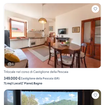
6
Trilocale nel corso di Castiglione della Pescaia
349.000 €
Castiglione della Pescaia
(
GR
)
71 mq
3 Locali
2° Piano
1 Bagno