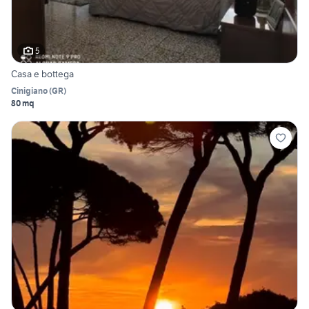
5
Casa e bottega
Cinigiano
(
GR
)
80 mq