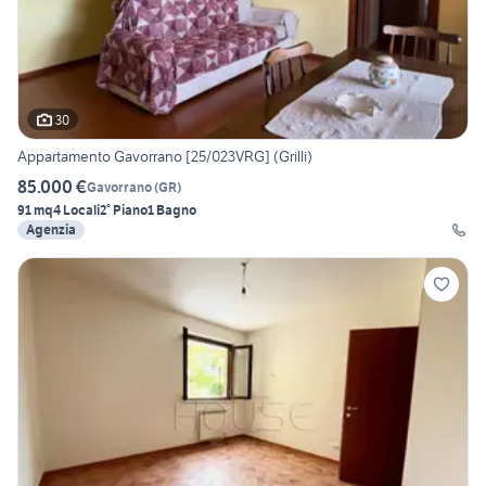
30
Appartamento Gavorrano [25/023VRG] (Grilli)
85.000 €
Gavorrano
(
GR
)
91 mq
4 Locali
2° Piano
1 Bagno
Agenzia