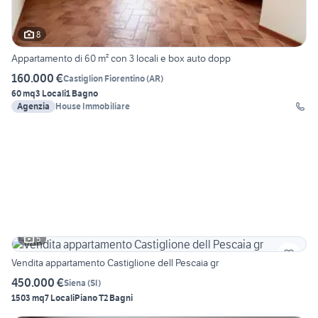
8
Appartamento di 60 m² con 3 locali e box auto dopp
160.000 €
Castiglion Fiorentino
(
AR
)
60 mq
3 Locali
1 Bagno
Agenzia
House Immobiliare
5
Vendita appartamento Castiglione dell Pescaia gr
450.000 €
Siena
(
SI
)
1503 mq
7 Locali
Piano T
2 Bagni