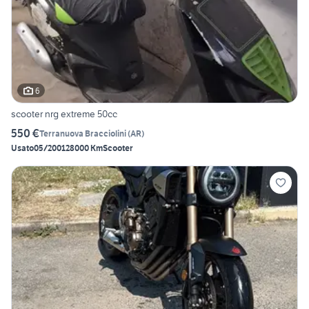
6
scooter nrg extreme 50cc
550 €
Terranuova Bracciolini
(
AR
)
Usato
05/2001
28000 Km
Scooter