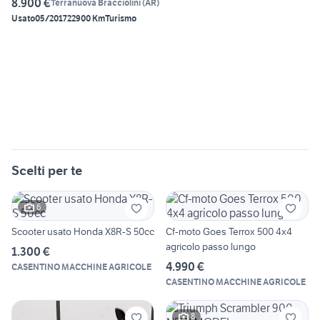
8.900 €
Terranuova Bracciolini
(
AR
)
Usato
05/2017
22900 Km
Turismo
Scelti per te
6
Scooter usato Honda X8R-S 50cc
Cf-moto Goes Terrox 500 4x4
agricolo passo lungo
1.300 €
4.990 €
CASENTINO MACCHINE AGRICOLE
CASENTINO MACCHINE AGRICOLE
8