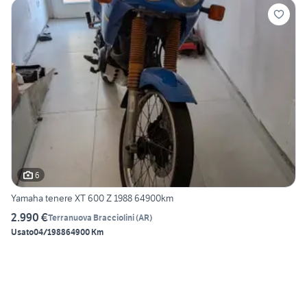
6
Yamaha tenere XT 600 Z 1988 64900km
2.990 €
Terranuova Bracciolini
(
AR
)
Usato
04/1988
64900 Km