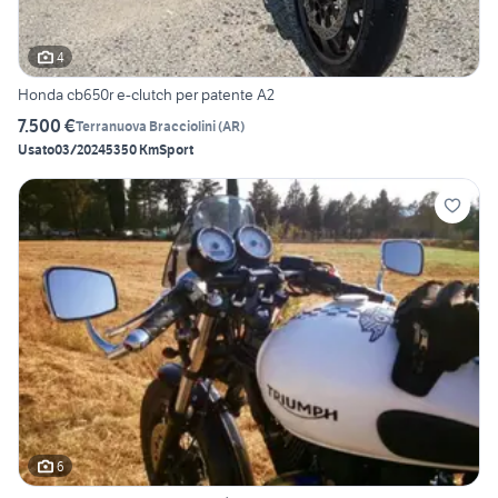
4
Honda cb650r e-clutch per patente A2
7.500 €
Terranuova Bracciolini
(
AR
)
Usato
03/2024
5350 Km
Sport
6