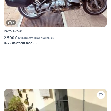
5
BMW R850r
2.500 €
Terranuova Bracciolini
(
AR
)
Usato
06/2000
97000 Km