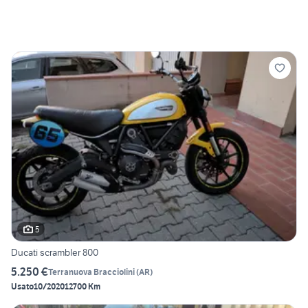
5
Ducati scrambler 800
5.250 €
Terranuova Bracciolini
(
AR
)
Usato
10/2020
12700 Km