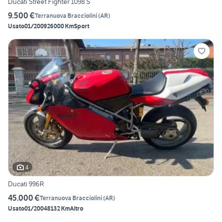
Ducati Street Fighter 1098 S
9.500 €
Terranuova Bracciolini
(
AR
)
Usato
01/2009
26000 Km
Sport
4
Ducati 996R
45.000 €
Terranuova Bracciolini
(
AR
)
Usato
01/2004
8132 Km
Altro