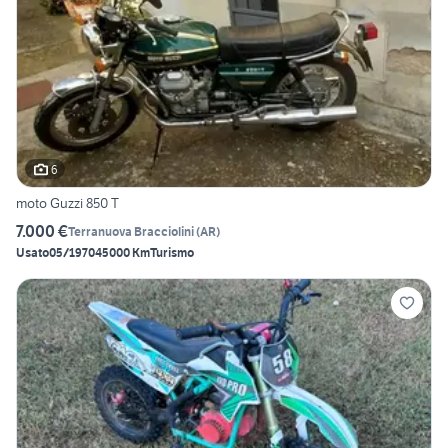
6
moto Guzzi 850 T
7.000 €
Terranuova Bracciolini
(
AR
)
Usato
05/1970
45000 Km
Turismo