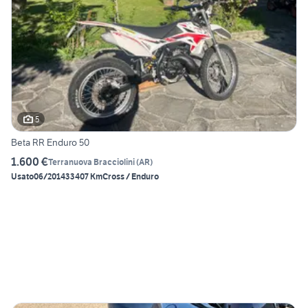
5
Beta RR Enduro 50
1.600 €
Terranuova Bracciolini
(
AR
)
Usato
06/2014
33407 Km
Cross / Enduro