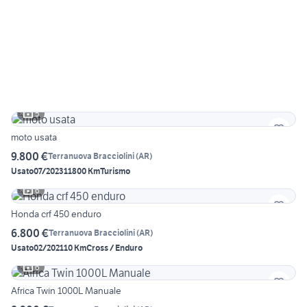
5
moto usata
9.800 €
Terranuova Bracciolini
(
AR
)
Usato
07/2023
11800 Km
Turismo
6
Honda crf 450 enduro
6.800 €
Terranuova Bracciolini
(
AR
)
Usato
02/2021
10 Km
Cross / Enduro
6
Africa Twin 1000L Manuale