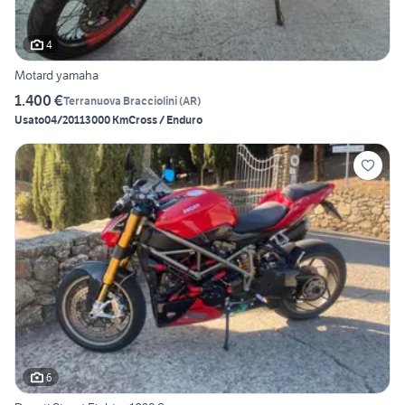
4
Motard yamaha
1.400 €
Terranuova Bracciolini
(
AR
)
Usato
04/2011
3000 Km
Cross / Enduro
6