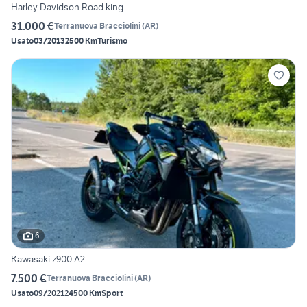
Harley Davidson Road king
31.000 €
Terranuova Bracciolini
(
AR
)
Usato
03/2013
2500 Km
Turismo
6
Kawasaki z900 A2
7.500 €
Terranuova Bracciolini
(
AR
)
Usato
09/2021
24500 Km
Sport