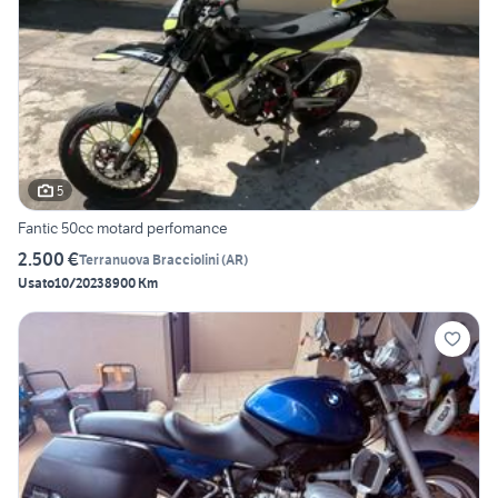
5
Fantic 50cc motard perfomance
2.500 €
Terranuova Bracciolini
(
AR
)
Usato
10/2023
8900 Km