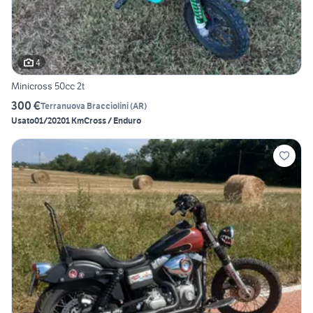
4
Minicross 50cc 2t
300 €
Terranuova Bracciolini
(
AR
)
Usato
01/2020
1 Km
Cross / Enduro