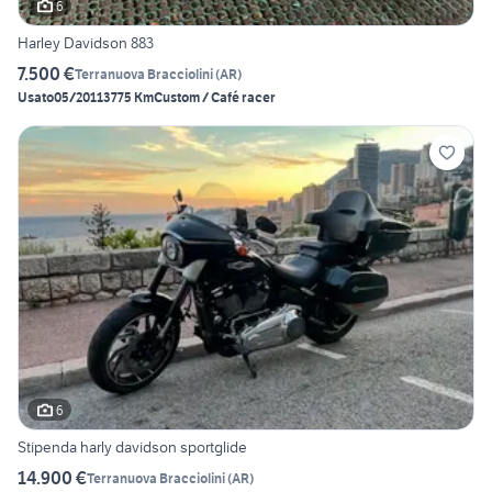
6
Harley Davidson 883
7.500 €
Terranuova Bracciolini
(
AR
)
Usato
05/2011
3775 Km
Custom / Café racer
6
Stipenda harly davidson sportglide
14.900 €
Terranuova Bracciolini
(
AR
)