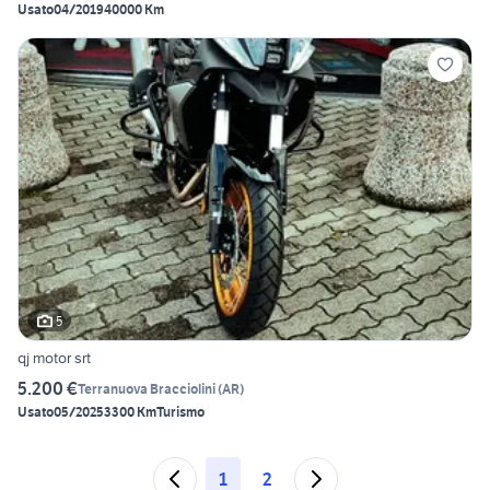
Usato
04/2019
40000 Km
5
qj motor srt
5.200 €
Terranuova Bracciolini
(
AR
)
Usato
05/2025
3300 Km
Turismo
1
2