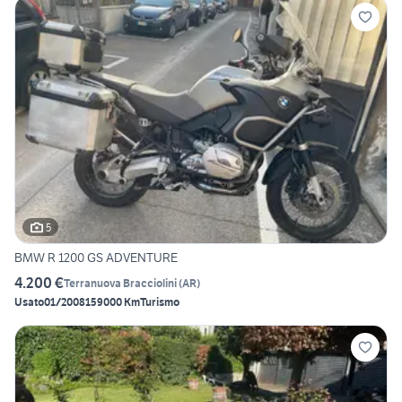
5
BMW R 1200 GS ADVENTURE
4.200 €
Terranuova Bracciolini
(
AR
)
Usato
01/2008
159000 Km
Turismo