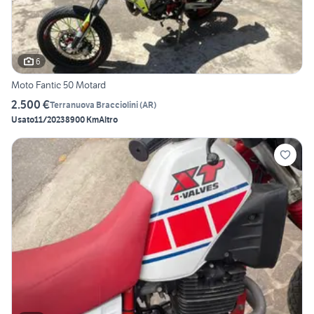
6
Moto Fantic 50 Motard
2.500 €
Terranuova Bracciolini
(
AR
)
Usato
11/2023
8900 Km
Altro