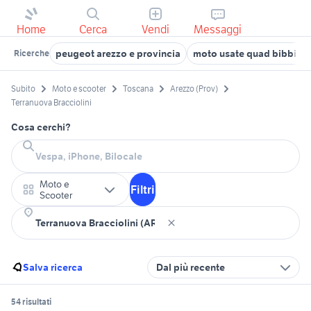
Home
Cerca
Vendi
Messaggi
peugeot arezzo e provincia
moto usate quad bibbien
Ricerche
Subito
Moto e scooter
Toscana
Arezzo (Prov)
Terranuova Bracciolini
Cosa cerchi?
Moto e
Filtri
Scooter
Salva ricerca
Dal più recente
54 risultati