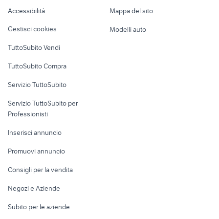
Caravan e Camper
Accessibilità
Mappa del sito
Loft, mansarde e
Veicoli commerciali
altro
Gestisci cookies
Modelli auto
Case vacanza
TuttoSubito Vendi
Uffici e Locali
TuttoSubito Compra
commerciali
Servizio TuttoSubito
elettronica
per la casa e la
sports e hobby
Servizio TuttoSubito per
persona
Informatica
Animali
Professionisti
Arredamento e
Console e
Accessori per
Casalinghi
Inserisci annuncio
Videogiochi
animali
Elettrodomestici
Promuovi annuncio
Audio/Video
Musica e Film
Giardino e Fai da te
Consigli per la vendita
Fotografia
Libri e Riviste
Abbigliamento e
Negozi e Aziende
Telefonia
Strumenti Musicali
Accessori
Subito per le aziende
Sports
Tutto per i bambini