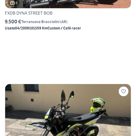
6
FXDB DYNA STREET BOB
9.500 €
Terranuova Bracciolini
(
AR
)
Usato
04/2009
101359 Km
Custom / Café racer