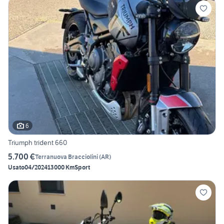
6
Triumph trident 660
5.700 €
Terranuova Bracciolini
(
AR
)
Usato
04/2024
13000 Km
Sport