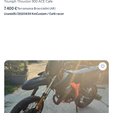
Triumph Thruxton 900 ACE Cafè
7.400 €
Terranuova Bracciolini
(
AR
)
Usato
05/2015
3639 Km
Custom / Café racer