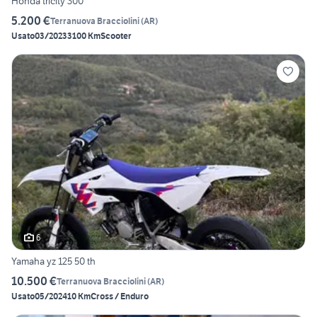
Honda tricity 300
5.200 €
Terranuova Bracciolini
(
AR
)
Usato
03/2023
3100 Km
Scooter
6
Yamaha yz 125 50 th
10.500 €
Terranuova Bracciolini
(
AR
)
Usato
05/2024
10 Km
Cross / Enduro