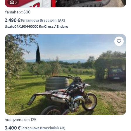
3
Yamaha xt 600
2.490 €
Terranuova Bracciolini
(
AR
)
Usato
04/1984
40000 Km
Cross / Enduro
husqvarna sm 125
3.400 €
Terranuova Bracciolini
(
AR
)