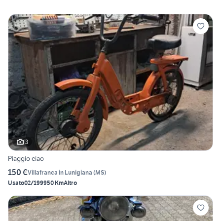
3
Piaggio ciao
150 €
Villafranca in Lunigiana
(
MS
)
Usato
02/1999
50 Km
Altro