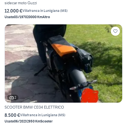
sidecar moto Guzzi
12.000 €
Villafranca in Lunigiana
(
MS
)
Usato
03/1970
20000 Km
Altro
2
SCOOTER BMW CE04 ELETTRICO
8.500 €
Villafranca in Lunigiana
(
MS
)
Usato
06/2023
2950 Km
Scooter