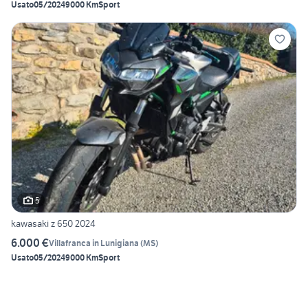
Usato
05/2024
9000 Km
Sport
5
kawasaki z 650 2024
6.000 €
Villafranca in Lunigiana
(
MS
)
Usato
05/2024
9000 Km
Sport