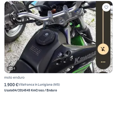
4
moto enduro
1.900 €
Villafranca in Lunigiana
(
MS
)
Usato
04/2014
545 Km
Cross / Enduro