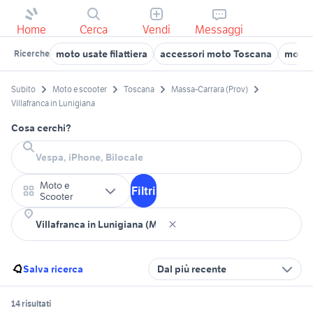
Home
Cerca
Vendi
Messaggi
moto usate filattiera
accessori moto Toscana
moto 
Ricerche
Subito
Moto e scooter
Toscana
Massa-Carrara (Prov)
Villafranca in Lunigiana
Cosa cerchi?
Moto e
Filtri
Scooter
Salva ricerca
Dal più recente
14 risultati