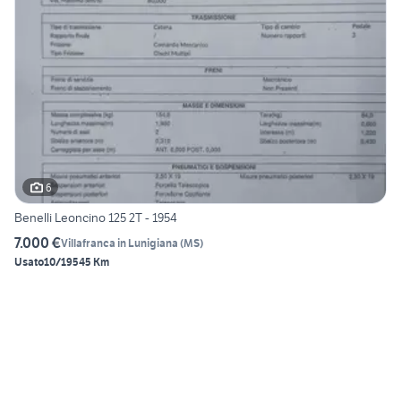
6
Benelli Leoncino 125 2T - 1954
7.000 €
Villafranca in Lunigiana
(
MS
)
Usato
10/1954
5 Km