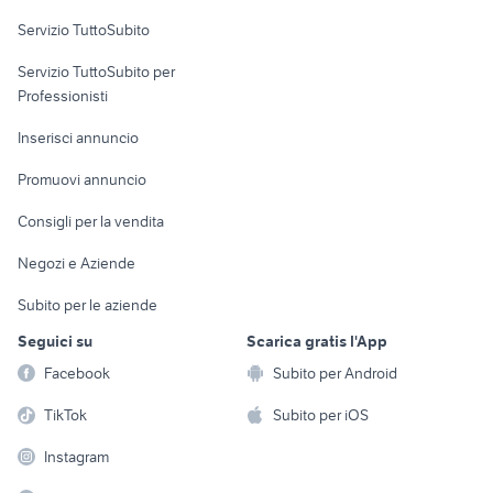
Servizio TuttoSubito
elettronica
per la casa e la
sports e hobby
Servizio TuttoSubito per
persona
Informatica
Animali
Professionisti
Arredamento e
Console e
Accessori per
Casalinghi
Inserisci annuncio
Videogiochi
animali
Elettrodomestici
Promuovi annuncio
Audio/Video
Musica e Film
Giardino e Fai da te
Consigli per la vendita
Fotografia
Libri e Riviste
Abbigliamento e
Negozi e Aziende
Telefonia
Strumenti Musicali
Accessori
Subito per le aziende
Sports
Tutto per i bambini
Seguici su
Scarica gratis l'App
Biciclette
Facebook
Subito per Android
Collezionismo
TikTok
Subito per iOS
Instagram