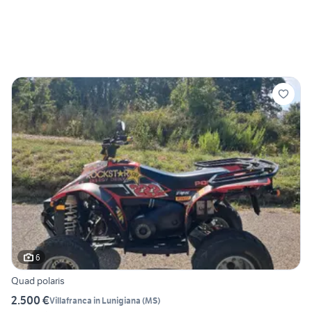
6
Quad polaris
2.500 €
Villafranca in Lunigiana
(
MS
)