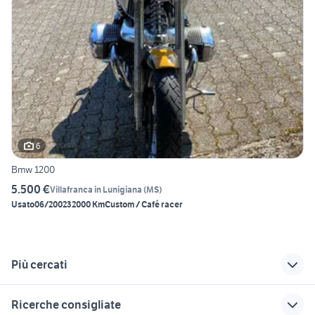
6
Bmw 1200
5.500 €
Villafranca in Lunigiana
(
MS
)
Usato
06/2002
32000 Km
Custom / Café racer
Più cercati
Correlati
Richerche simili
Suggerimenti
Ricerche consigliate