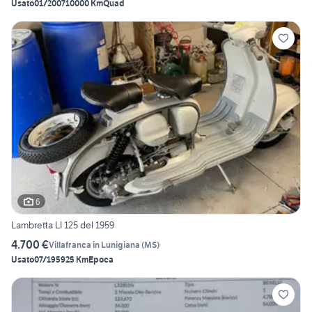
Usato
01/2007
10000 Km
Quad
6
Lambretta LI 125 del 1959
4.700 €
Villafranca in Lunigiana
(
MS
)
Usato
07/1959
25 Km
Epoca