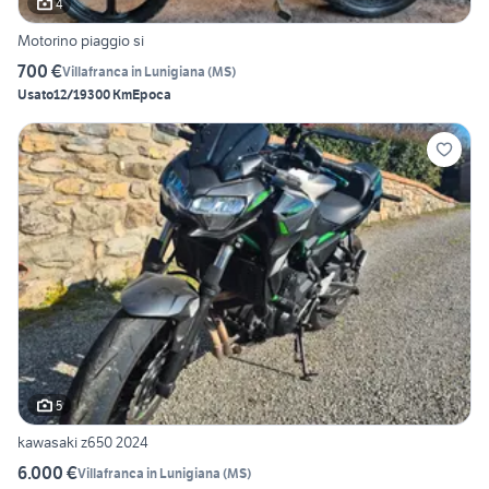
4
Motorino piaggio si
700 €
Villafranca in Lunigiana
(
MS
)
Usato
12/1930
0 Km
Epoca
5
kawasaki z650 2024
6.000 €
Villafranca in Lunigiana
(
MS
)