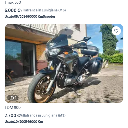
Tmax 530
6.000 €
Villafranca in Lunigiana
(
MS
)
Usato
05/2014
60000 Km
Scooter
6
TDM 900
2.700 €
Villafranca in Lunigiana
(
MS
)
Usato
10/2005
46000 Km