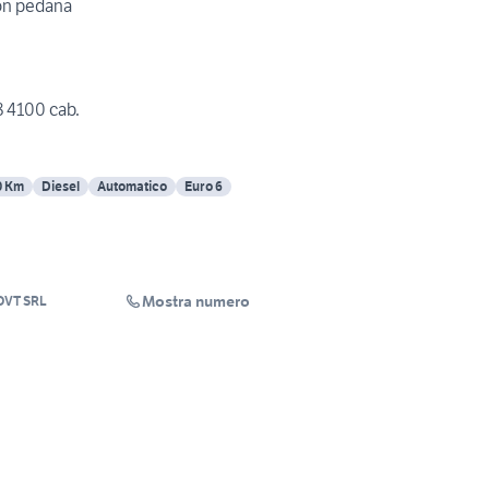
con pedana
8 4100 cab.
0 Km
Diesel
Automatico
Euro 6
Mostra numero
VT SRL