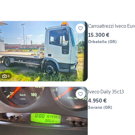
Carroattrezzi Iveco Eur
15.300 €
Orbetello
(
GR
)
4
Iveco Daily 35c13
4.950 €
Sorano
(
GR
)