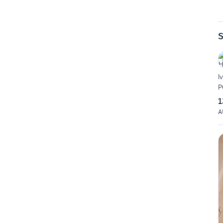
S
I
P
1
A