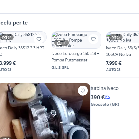
celti per te
14
17
20
veco Daily 35S12 2.3 HPT
Iveco Daily 35/S/
Iveco Eurocargo 150E18 +
C
106CV No Iva
Pompa Putzmeister
3.999 €
7.999 €
G.L.S. SRL
UTO 23
AUTO 23
turbina iveco
390 €
Grosseto
(
GR
)