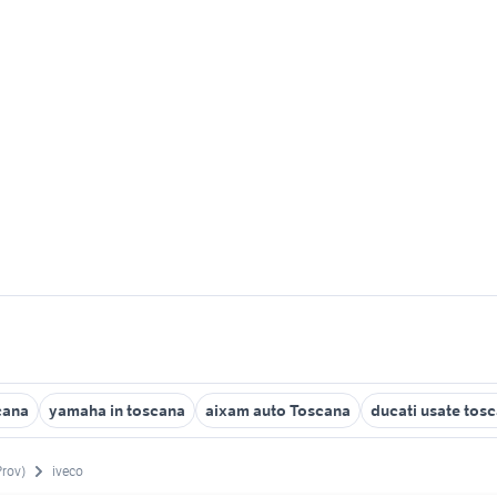
cana
yamaha in toscana
aixam auto Toscana
ducati usate tos
Prov)
iveco