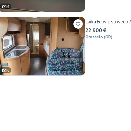
6
Laik
22.900 €
Grosseto
(
GR
)
6