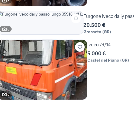
5
Furgone iveco daily pas
20.500 €
6
Grosseto
(
GR
)
Iveco 79/14
5.000 €
Castel del Piano
(
GR
)
6