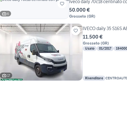
Iveco daily 70c18 centinato 
50.000 €
6
Grosseto
(
GR
)
IVECO daily 35 S16S A
11.500 €
Grosseto
(
GR
)
Usato
01/2017
19400
17
Rivenditore
CENTROAUTO