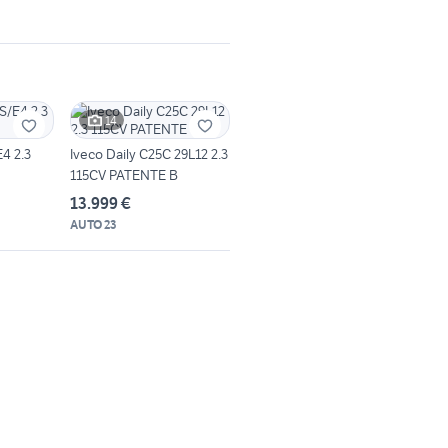
14
E4 2.3
Iveco Daily C25C 29L12 2.3
115CV PATENTE B
13.999 €
AUTO 23