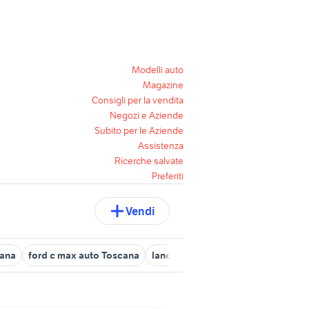
Modelli auto
Magazine
Consigli per la vendita
Negozi e Aziende
Subito per le Aziende
Assistenza
Ricerche salvate
Preferiti
Vendi
cana
ford c max auto Toscana
lancia ypsilon Toscana
topolino