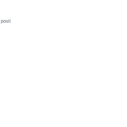
a Ecovip su iveco 7 posti