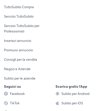
Uffici e Locali
TuttoSubito Compra
commerciali
Servizio TuttoSubito
elettronica
per la casa e la
sports e hobby
Servizio TuttoSubito per
persona
Informatica
Animali
Professionisti
Arredamento e
Console e
Accessori per
Casalinghi
Inserisci annuncio
Videogiochi
animali
Elettrodomestici
Promuovi annuncio
Audio/Video
Musica e Film
Giardino e Fai da te
Consigli per la vendita
Fotografia
Libri e Riviste
Abbigliamento e
Negozi e Aziende
Telefonia
Strumenti Musicali
Accessori
Subito per le aziende
Sports
Tutto per i bambini
Seguici su
Scarica gratis l'App
Biciclette
Facebook
Subito per Android
Collezionismo
TikTok
Subito per iOS