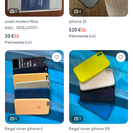
2
6
smart modem fibra
Iphone 15
Adsl....SIGILLATO!!
520 €
30 €
Pietrasanta
(
LU
)
Pietrasanta
(
LU
)
6
5
Regal cover iphone 6
Regal cover iphone XR