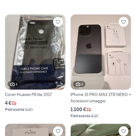
4
4
Cover Huawei P8 lite 2017
iPhone 15 PRO MAX 1TB NERO +
Accessori omaggio
4 €
1.100 €
Pietrasanta
(
LU
)
Pietrasanta
(
LU
)