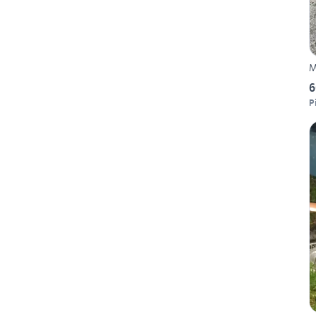
M
6
P