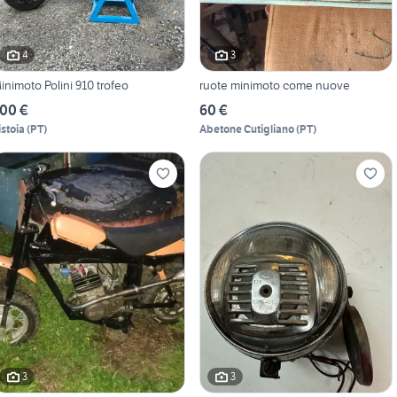
4
3
inimoto Polini 910 trofeo
ruote minimoto come nuove
00 €
60 €
istoia
(
PT
)
Abetone Cutigliano
(
PT
)
3
3