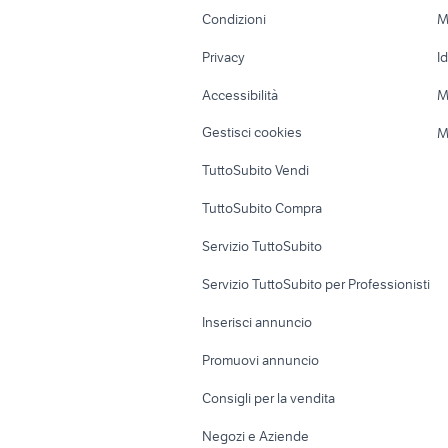
Accessori Moto
Terreni e rustic
Condizioni
M
Nautica
Garage e box
Privacy
I
Caravan e Camper
Loft, mansarde 
Accessibilità
M
Veicoli commerciali
Case vacanza
Gestisci cookies
M
Uffici e Locali
TuttoSubito Vendi
commerciali
TuttoSubito Compra
Servizio TuttoSubito
Servizio TuttoSubito per Professionisti
Inserisci annuncio
Promuovi annuncio
Consigli per la vendita
Negozi e Aziende