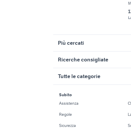
M
1
L
Più cercati
Correlati
R
Ricerche consigliate
ricambi minimoto polini
m
ducati 1098 usata
autonego
minimoto moto Roma
m
Tutte le categorie
p
polini minimoto motori Roma
armadi da
fiat panda auto
provincia
m
alluminio
motori
immobili
minimoto moto Torino provincia
a
Subito
Auto
Appartamenti
minimoto replica blata accessori
a
villette in vendita a carini
moto da 
Assistenza
C
moto
c
Accessori Auto
Camere/Posti l
Regole
L
quadrilocale con giardino
harley d
scarpe minimoto usate
c
bergamo
usate
Moto e Scooter
Ville singole e
minimoto cross motori Lazio
t
Sicurezza
S