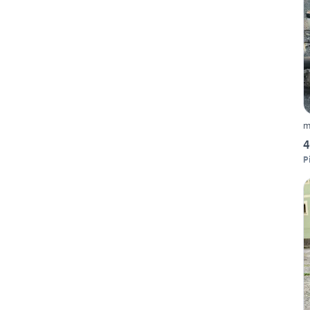
m
4
P