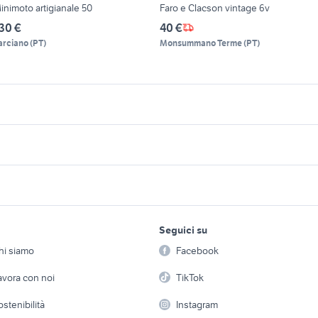
inimoto artigianale 50
Faro e Clacson vintage 6v
30 €
40 €
arciano
(
PT
)
Monsummano Terme
(
PT
)
icherche simili
Suggerimenti
inimoto Latina provincia
case in affitto pompei
zio usato patente b
barista torino
affitti carmagnola pri
inimoto usate motori Roma
lavoro ladispoli
rovincia
cafe racer usate
 esterno in
villa con piscina sicilia
renault trafic
armitta minimoto
auto solo passaggio Campania
lavoro e servizi
elettronica
per la casa e la
nnunci genova
offerte di lavoro a parma
Seguici su
person
Offerte di lavoro
Informatica
motopesca strascic
ffitti imola
regalo cuccioli taranto
strada
golf 6
hi siamo
Facebook
Arredam
vendesi
ase in vendita terracina
etto
Servizi
Console e Videogiochi
Casaling
avora con noi
TikTok
avidson custom
asa vacanza san benedetto del
vendo gelateria ambulante
fiat doblo km 0
 a schiera
Candidati in cerca di
Audio/Video
ronto
Elettrod
ostenibilità
Instagram
lavoro