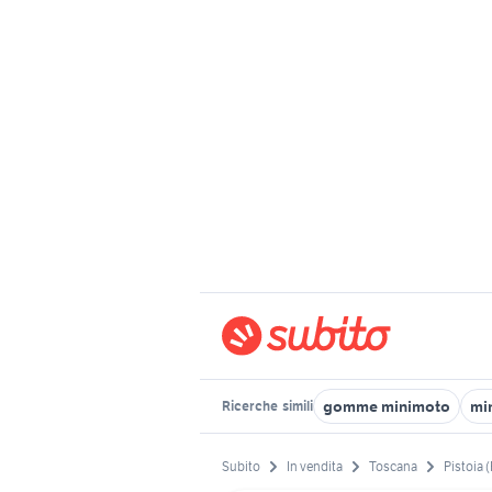
gomme minimoto
mi
Ricerche
simili
Subito
In vendita
Toscana
Pistoia 