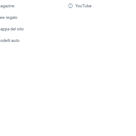
i
Fotografia
Giardino 
agazine
YouTube
Attrezzature di lavoro
Telefonia
Abbigli
dee regalo
Accesso
e altro
appa del sito
Tutto per
odelli auto