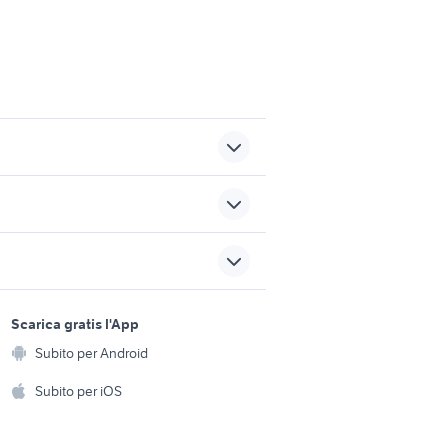
vati
lavoro sesto san giovanni
affitto appartamenti
sferracavallo Palermo
sports e hobby
provincia
a
Scarica gratis l'App
Animali
o
muletto usato veicoli
Subito per Android
ento e
commerciali
Accessori per animali
hi
Subito per iOS
appartamenti madonna di
campiglio
Musica e Film
omestici