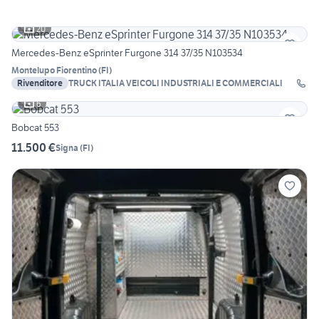
20
Mercedes-Benz eSprinter Furgone 314 37/35 N103534
Montelupo Fiorentino
(
FI
)
Rivenditore
TRUCK ITALIA VEICOLI INDUSTRIALI E COMMERCIALI
6
Bobcat 553
11.500 €
Signa
(
FI
)