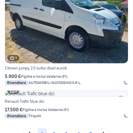
5
Citroen jumpy 2.0 turbo disel euro6
5.900 €
Figline e Incisa Valdarno
(
FI
)
Rivenditore
AUTOMOBILI MATASSINO S.R.L.
9
Renault Trafic blue dci
17.500 €
Figline e Incisa Valdarno
(
FI
)
Rivenditore
Tiripelli