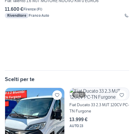
Fiat Talento 1.6 MJT MOTORE NUOVO KM 0 EURO6
11.600 €
Firenze
(
FI
)
Rivenditore
Franco Auto
Scelti per te
12
Fiat Ducato 33 2.3 MJT 120CV PC-
TN Furgone
13.999 €
AUTO 23