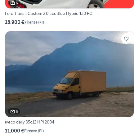
6
Ford Transit Custom 2.0 EcoBlue Hybrid 130 PC
18.900 €
Firenze
(
FI
)
6
iveco daily 35c12 HPI 2004
11.000 €
Firenze
(
FI
)