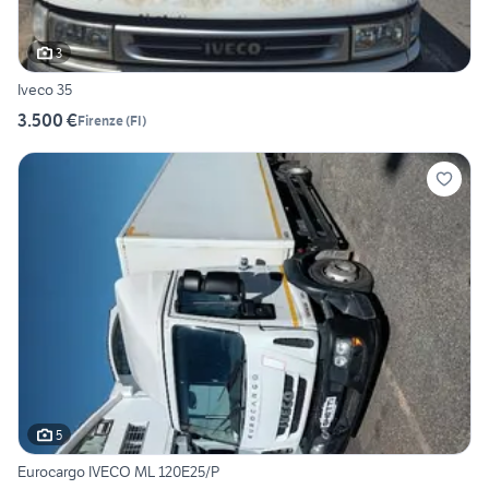
3
Iveco 35
3.500 €
Firenze
(
FI
)
5
Eurocargo IVECO ML 120E25/P