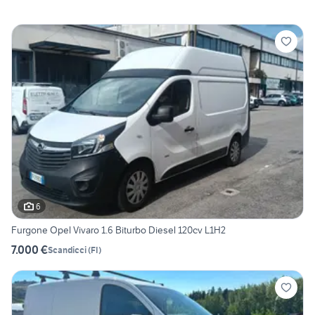
6
Furgone Opel Vivaro 1.6 Biturbo Diesel 120cv L1H2
7.000 €
Scandicci
(
FI
)