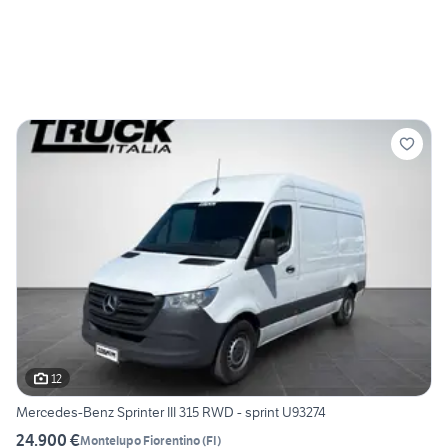
12
Mercedes-Benz Sprinter III 315 RWD - sprint U93274
24.900 €
Montelupo Fiorentino
(
FI
)