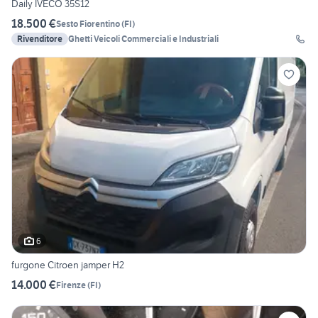
Daily IVECO 35S12
18.500 €
Sesto Fiorentino
(
FI
)
Rivenditore
Ghetti Veicoli Commerciali e Industriali
6
furgone Citroen jamper H2
14.000 €
Firenze
(
FI
)