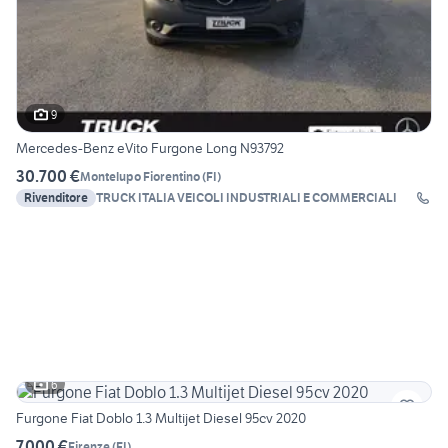
9
Mercedes-Benz eVito Furgone Long N93792
30.700 €
Montelupo Fiorentino
(
FI
)
Rivenditore
TRUCK ITALIA VEICOLI INDUSTRIALI E COMMERCIALI
6
Furgone Fiat Doblo 1.3 Multijet Diesel 95cv 2020
7.000 €
Firenze
(
FI
)