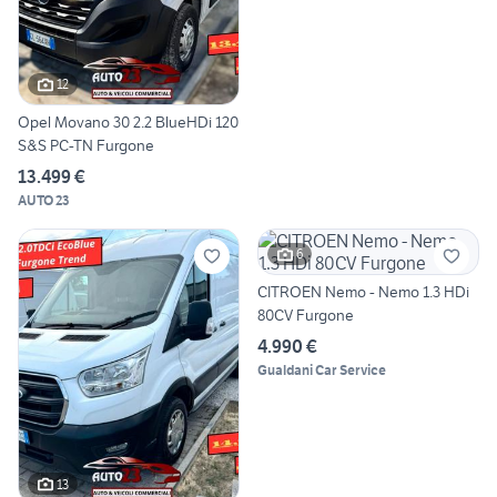
12
Opel Movano 30 2.2 BlueHDi 120
S&S PC-TN Furgone
13.499 €
AUTO 23
6
CITROEN Nemo - Nemo 1.3 HDi
80CV Furgone
4.990 €
Gualdani Car Service
13