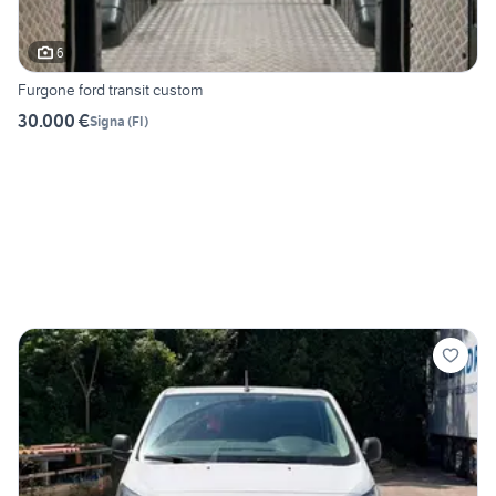
6
Furgone ford transit custom
30.000 €
Signa
(
FI
)