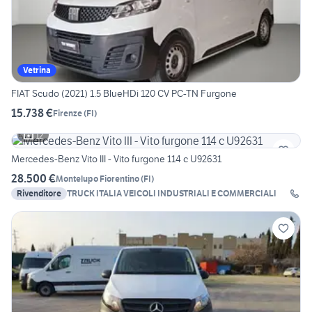
Vetrina
FIAT Scudo (2021) 1.5 BlueHDi 120 CV PC-TN Furgone
15.738 €
Firenze
(
FI
)
12
Mercedes-Benz Vito III - Vito furgone 114 c U92631
28.500 €
Montelupo Fiorentino
(
FI
)
Rivenditore
TRUCK ITALIA VEICOLI INDUSTRIALI E COMMERCIALI