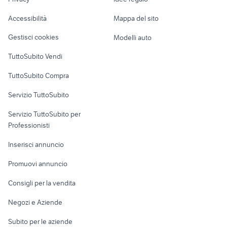
Garage e box
suzuki a rieti e provincia
bmw f 650 gs
Caravan e Camper
usato
Accessibilità
Mappa del sito
Loft, mansarde e
furgone telonato
Veicoli commerciali
altro
Gestisci cookies
Modelli auto
Case vacanza
TuttoSubito Vendi
Uffici e Locali
TuttoSubito Compra
commerciali
Servizio TuttoSubito
elettronica
per la casa e la
sports e hobby
Servizio TuttoSubito per
persona
Informatica
Animali
Professionisti
Arredamento e
Console e
Accessori per
Casalinghi
Inserisci annuncio
Videogiochi
animali
Elettrodomestici
Promuovi annuncio
Audio/Video
Musica e Film
Giardino e Fai da te
Consigli per la vendita
Fotografia
Libri e Riviste
Abbigliamento e
Negozi e Aziende
Telefonia
Strumenti Musicali
Accessori
Subito per le aziende
Sports