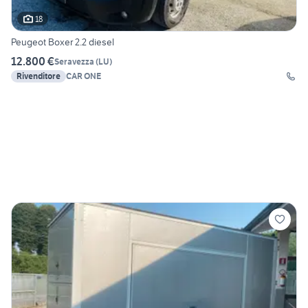
18
Peugeot Boxer 2.2 diesel
12.800 €
Seravezza
(
LU
)
Rivenditore
CAR ONE