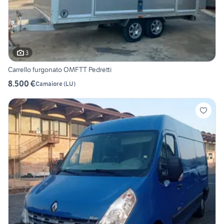
3
Carrello furgonato OMFTT Pedretti
8.500 €
Camaiore
(
LU
)