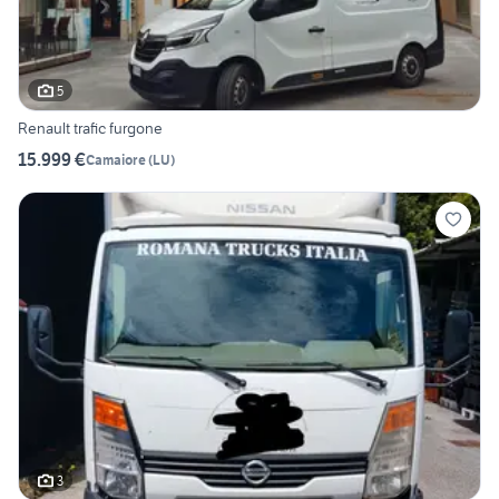
5
Renault trafic furgone
15.999 €
Camaiore
(
LU
)
3