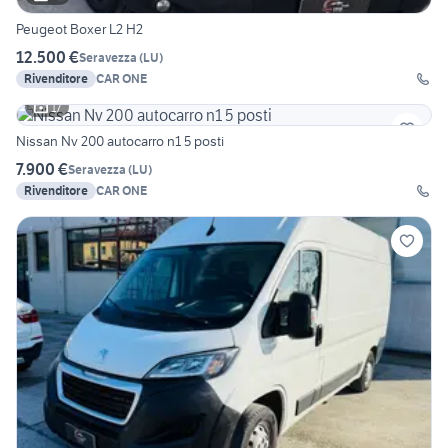
Peugeot Boxer L2 H2
12.500 €
Seravezza
(
LU
)
Rivenditore
CAR ONE
17
Nissan Nv 200 autocarro n1 5 posti
7.900 €
Seravezza
(
LU
)
Rivenditore
CAR ONE