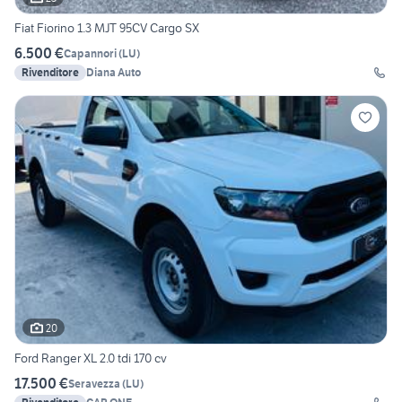
Fiat Fiorino 1.3 MJT 95CV Cargo SX
6.500 €
Capannori
(
LU
)
Rivenditore
Diana Auto
20
Ford Ranger XL 2.0 tdi 170 cv
17.500 €
Seravezza
(
LU
)