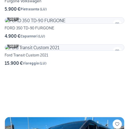
Furgone Volkswagen
5.900 €
Pietrasanta
(
LU
)
6
FORD 350 TD-90 FURGONE
4.900 €
Capannori
(
LU
)
5
Ford Transit Custom 2021
15.900 €
Viareggio
(
LU
)