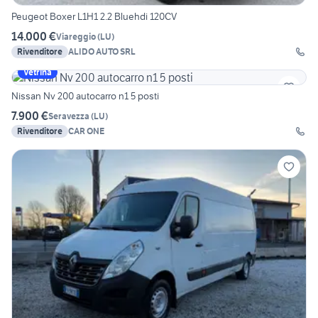
Peugeot Boxer L1H1 2.2 Bluehdi 120CV
14.000 €
Viareggio
(
LU
)
Rivenditore
ALIDO AUTO SRL
Vetrina
Nissan Nv 200 autocarro n1 5 posti
7.900 €
Seravezza
(
LU
)
Rivenditore
CAR ONE