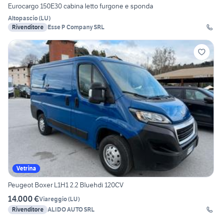
Eurocargo 150E30 cabina letto furgone e sponda
Altopascio
(
LU
)
Rivenditore
Esse P Company SRL
Vetrina
Peugeot Boxer L1H1 2.2 Bluehdi 120CV
14.000 €
Viareggio
(
LU
)
Rivenditore
ALIDO AUTO SRL