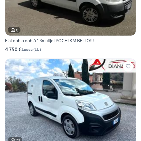
6
Fiat doblo dobló 1.3multjet POCHI KM BELLO!!!
4.750 €
Lucca
(
LU
)
23