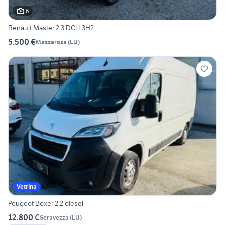
6
Renault Master 2.3 DCI L3H2
5.500 €
Massarosa
(
LU
)
Vetrina
Peugeot Boxer 2.2 diesel
12.800 €
Seravezza
(
LU
)