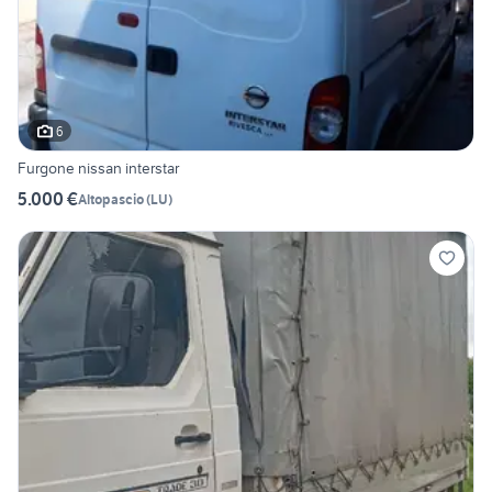
6
Furgone nissan interstar
5.000 €
Altopascio
(
LU
)