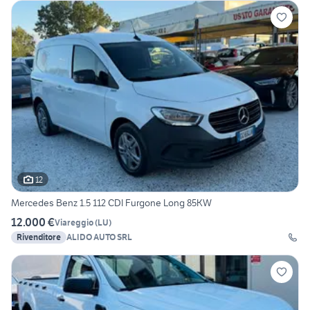
12
Mercedes Benz 1.5 112 CDI Furgone Long 85KW
12.000 €
Viareggio
(
LU
)
Rivenditore
ALIDO AUTO SRL