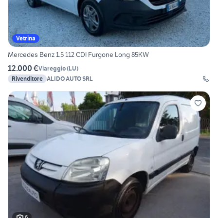
Vetrina
Mercedes Benz 1.5 112 CDI Furgone Long 85KW
12.000 €
Viareggio
(
LU
)
Rivenditore
ALIDO AUTO SRL
6