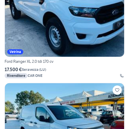
Vetrina
Ford Ranger XL 2.0 tdi 170 cv
17.500 €
Seravezza
(
LU
)
Rivenditore
CAR ONE