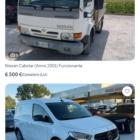
6
Nissan Cabstar (Anno 2001) Funzionante
6.500 €
Camaiore
(
LU
)