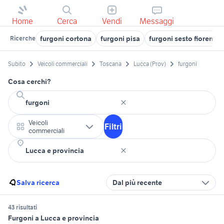
Home
Cerca
Vendi
Messaggi
furgoni cortona
furgoni pisa
furgoni sesto fiorentin
Ricerche
Subito
Veicoli commerciali
Toscana
Lucca (Prov)
furgoni
Cosa cerchi?
Veicoli
Filtri
commerciali
Salva ricerca
Dal più recente
43 risultati
Furgoni a Lucca e provincia