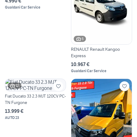
4.990 €
Gualdani Car Service
6
RENAULT Renault Kangoo
Express
10.967 €
Gualdani Car Service
12
Fiat Ducato 33 2.3 MJT 120CV PC-
TN Furgone
13.999 €
AUTO 23