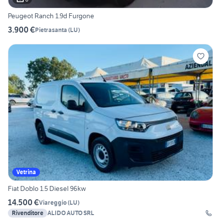
Peugeot Ranch 1.9d Furgone
3.900 €
Pietrasanta
(
LU
)
Vetrina
Fiat Doblo 1.5 Diesel 96kw
14.500 €
Viareggio
(
LU
)
Rivenditore
ALIDO AUTO SRL