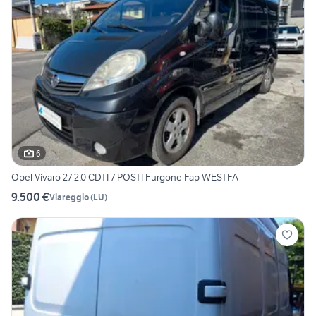
6
Opel Vivaro 27 2.0 CDTI 7 POSTI Furgone Fap WESTFA
9.500 €
Viareggio
(
LU
)