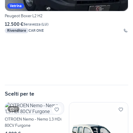
Vetrina
Peugeot Boxer L2 H2
12.500 €
Seravezza
(
LU
)
Rivenditore
CAR ONE
Scelti per te
6
CITROEN Nemo - Nemo 1.3 HDi
80CV Furgone