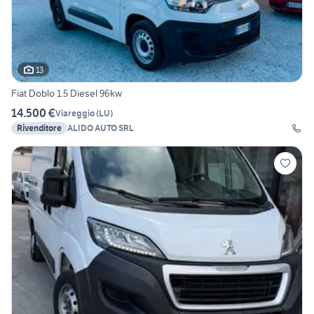
13
Fiat Doblo 1.5 Diesel 96kw
14.500 €
Viareggio
(
LU
)
Rivenditore
ALIDO AUTO SRL