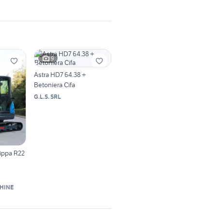
9
Astra HD7 64.38 +
Betoniera Cifa
G.L.S. SRL
ippa R22
HINE