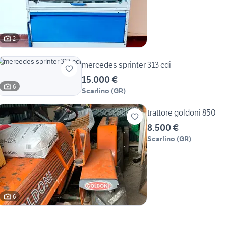
2
mercedes sprinter 313 cdi
15.000 €
6
Scarlino
(
GR
)
trattore goldoni 850
8.500 €
Scarlino
(
GR
)
6