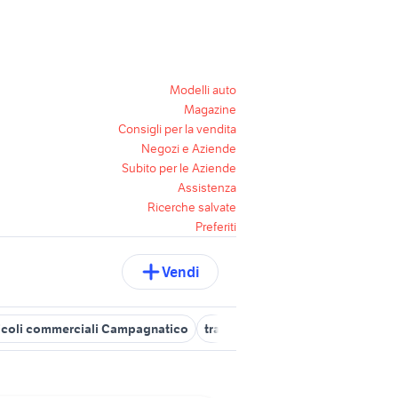
Modelli auto
Magazine
Consigli per la vendita
Negozi e Aziende
Subito per le Aziende
Assistenza
Ricerche salvate
Preferiti
Vendi
icoli commerciali Campagnatico
trattori usati grosseto
veicoli 