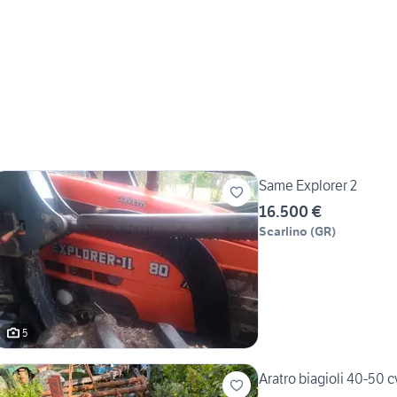
Same Explorer 2
16.500 €
Scarlino
(
GR
)
5
Aratro biagioli 40-50 c