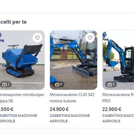
celti per te
3
9
5
initrasporter minidumper
Miniescavatore CLM 342
Miniescavatore R
ippa 06
motore kubota
PRO
.500 €
24.900 €
22.900 €
ASENTINO MACCHINE
CASENTINO MACCHINE
CASENTINO MACC
GRICOLE
AGRICOLE
AGRICOLE