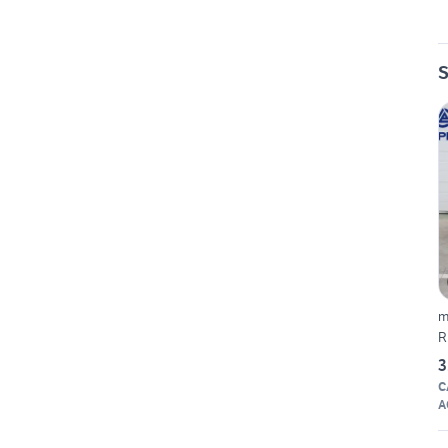
S
m
R
3
C
A