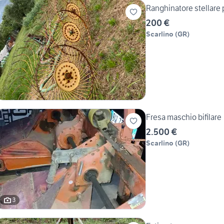
Ranghinatore stellare 
200 €
Scarlino
(
GR
)
Fresa maschio bifilare
2.500 €
Scarlino
(
GR
)
3