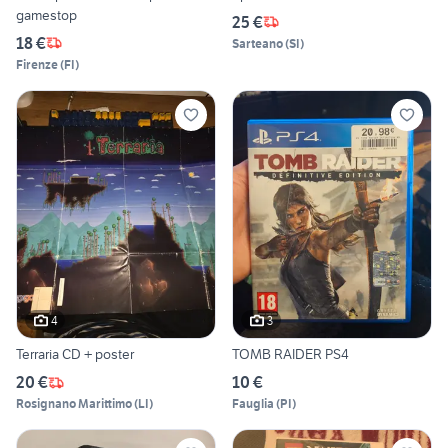
gamestop
25 €
18 €
Sarteano
(
SI
)
Firenze
(
FI
)
4
3
Terraria CD + poster
TOMB RAIDER PS4
20 €
10 €
Rosignano Marittimo
(
LI
)
Fauglia
(
PI
)