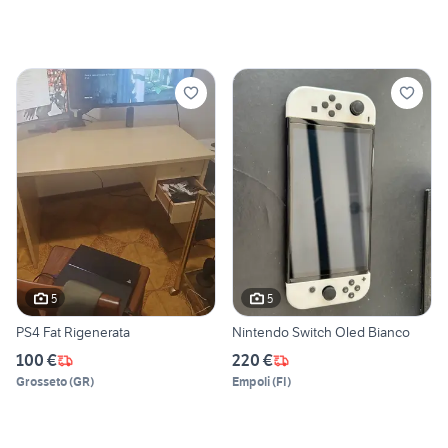
5
5
PS4 Fat Rigenerata
Nintendo Switch Oled Bianco
100 €
220 €
Grosseto
(
GR
)
Empoli
(
FI
)