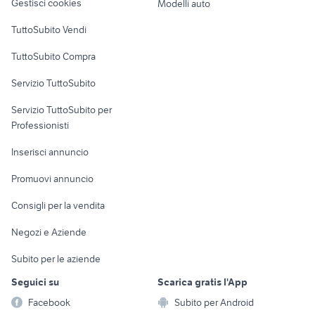
Gestisci cookies
Modelli auto
Case vacanza
TuttoSubito Vendi
Uffici e Locali
TuttoSubito Compra
commerciali
Servizio TuttoSubito
elettronica
per la casa e la
sports e hobby
Servizio TuttoSubito per
persona
Informatica
Animali
Professionisti
Arredamento e
Console e
Accessori per
Casalinghi
Inserisci annuncio
Videogiochi
animali
Elettrodomestici
Promuovi annuncio
Audio/Video
Musica e Film
Giardino e Fai da te
Consigli per la vendita
Fotografia
Libri e Riviste
Abbigliamento e
Negozi e Aziende
Telefonia
Strumenti Musicali
Accessori
Subito per le aziende
Sports
Tutto per i bambini
Seguici su
Scarica gratis l'App
Biciclette
Facebook
Subito per Android