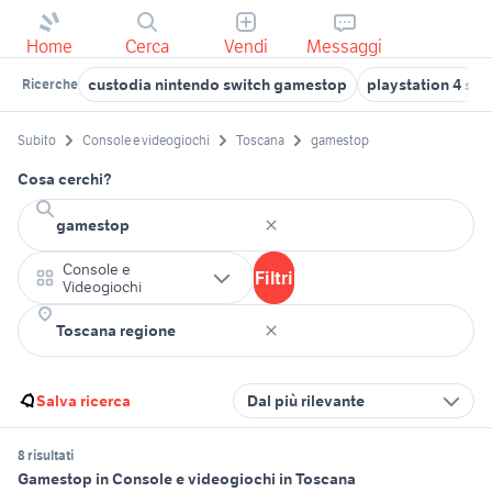
Home
Cerca
Vendi
Messaggi
custodia nintendo switch gamestop
playstation 4 sl
Ricerche
Subito
Console e videogiochi
Toscana
gamestop
Cosa cerchi?
Console e
Filtri
Videogiochi
Salva ricerca
Dal più rilevante
8 risultati
Gamestop in Console e videogiochi in Toscana