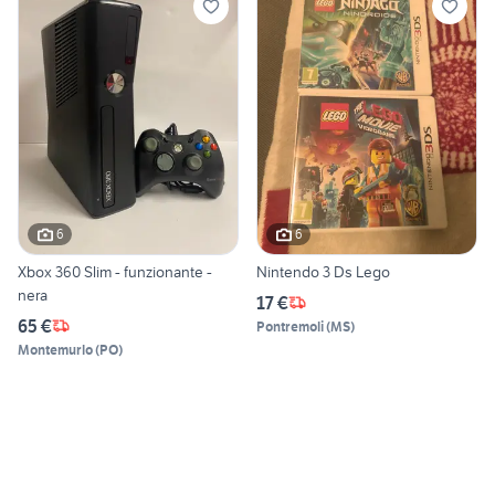
6
6
Xbox 360 Slim - funzionante -
Nintendo 3 Ds Lego
nera
17 €
65 €
Pontremoli
(
MS
)
Montemurlo
(
PO
)