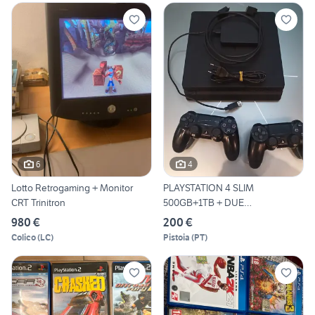
6
4
Lotto Retrogaming + Monitor
PLAYSTATION 4 SLIM
CRT Trinitron
500GB+1TB + DUE
CONTROLLER
980 €
200 €
Colico
(
LC
)
Pistoia
(
PT
)