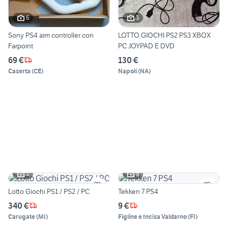
6
3
Sony PS4 aim controller con
LOTTO GIOCHI PS2 PS3 XBOX
Farpoint
PC JOYPAD E DVD
69 €
130 €
Caserta
(
CE
)
Napoli
(
NA
)
3
6
Lotto Giochi PS1 / PS2 / PC
Tekken 7 PS4
340 €
9 €
Carugate
(
MI
)
Figline e Incisa Valdarno
(
FI
)