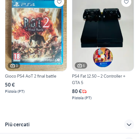
3
6
Gioco PS4 AoT 2 final battle
PS4 Fat 12.50 – 2 Controller +
GTA 5
50 €
80 €
Pistoia
(
PT
)
Pistoia
(
PT
)
Più cercati
Correlati
Richerche simili
Suggerimenti