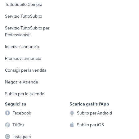
TuttoSubito Compra
commerciali
Servizio TuttoSubito
elettronica
per la casa e la
sports e hobby
Servizio TuttoSubito per
persona
Informatica
Animali
Professionisti
Arredamento e
Console e
Accessori per
Casalinghi
Inserisci annuncio
Videogiochi
animali
Elettrodomestici
Promuovi annuncio
Audio/Video
Musica e Film
Giardino e Fai da te
Consigli per la vendita
Fotografia
Libri e Riviste
Abbigliamento e
Negozi e Aziende
Telefonia
Strumenti Musicali
Accessori
Subito per le aziende
Sports
Tutto per i bambini
Seguici su
Scarica gratis l'App
Biciclette
Facebook
Subito per Android
Collezionismo
TikTok
Subito per iOS
Instagram