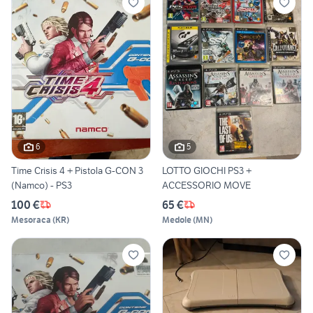
6
5
Time Crisis 4 + Pistola G-CON 3
LOTTO GIOCHI PS3 +
(Namco) - PS3
ACCESSORIO MOVE
100 €
65 €
Mesoraca
(
KR
)
Medole
(
MN
)