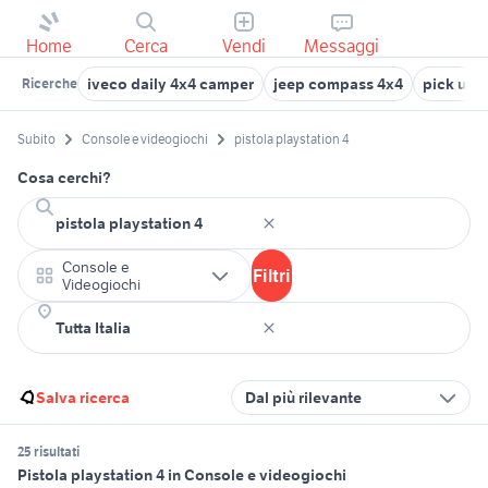
Home
Cerca
Vendi
Messaggi
iveco daily 4x4 camper
jeep compass 4x4
pick up 
Ricerche
Subito
Console e videogiochi
pistola playstation 4
Cosa cerchi?
Console e
Filtri
Videogiochi
Salva ricerca
Dal più rilevante
25 risultati
Pistola playstation 4 in Console e videogiochi