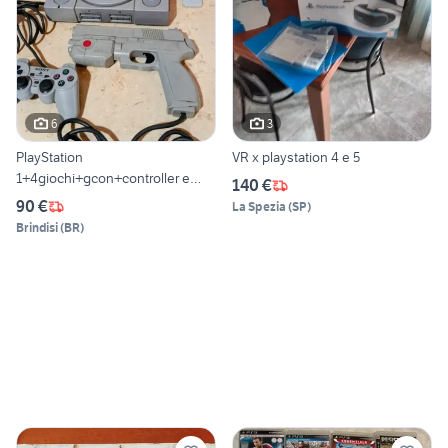
6
3
PlayStation
VR x playstation 4 e 5
1+4giochi+gcon+controller e
140 €
memory
90 €
La Spezia
(
SP
)
Brindisi
(
BR
)