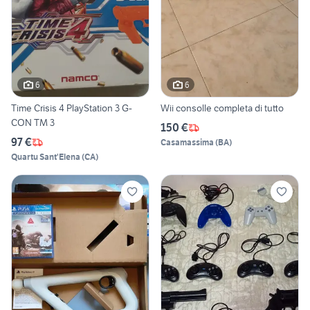
6
6
Time Crisis 4 PlayStation 3 G-
Wii consolle completa di tutto
CON TM 3
150 €
97 €
Casamassima
(
BA
)
Quartu Sant'Elena
(
CA
)