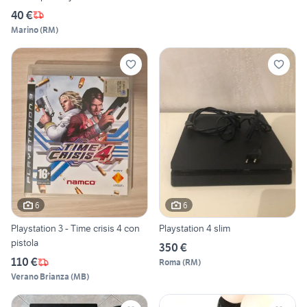
40 €
Marino
(
RM
)
6
6
Playstation 3 - Time crisis 4 con
Playstation 4 slim
pistola
350 €
110 €
Roma
(
RM
)
Verano Brianza
(
MB
)