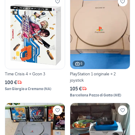
6
Time Crisis 4 + Gcon 3
PlayStation 1 originale + 2
joystick
100 €
105 €
San Giorgio a Cremano
(
NA
)
Barcellona Pozzo di Gotto
(
ME
)