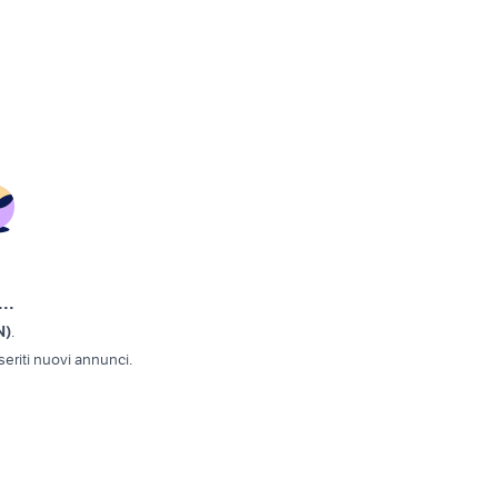
..
N)
.
eriti nuovi annunci.