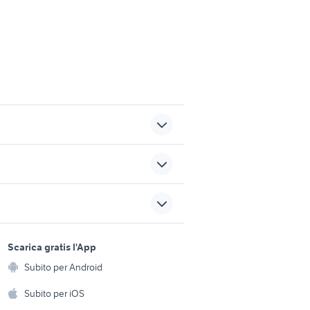
 pescara
appartamenti campo
nell'elba
mosello
vendita locali Pandino
sports e hobby
a
Scarica gratis l'App
Animali
vendita appartamenti
Subito per Android
ento e
picanello Catania provincia
Accessori per animali
hi
Subito per iOS
case in affitto santa maria
iderno
capua vetere
Musica e Film