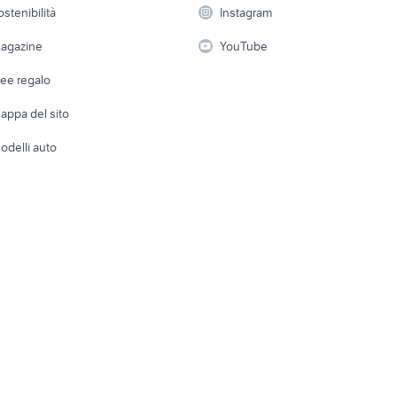
Elettrod
ostenibilità
Instagram
lavoro
i
Fotografia
Giardino 
agazine
YouTube
Attrezzature di lavoro
Telefonia
Abbigli
dee regalo
Accesso
e altro
appa del sito
Tutto per
odelli auto