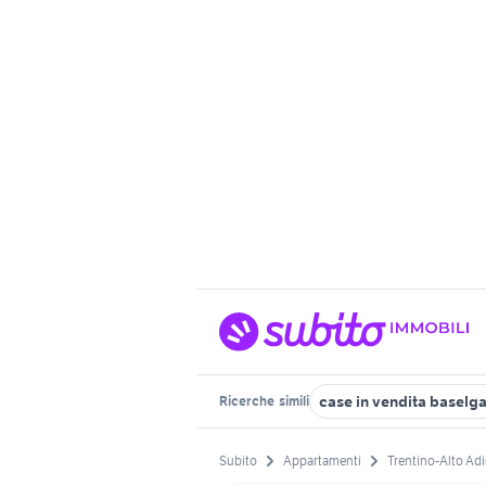
case in vendita baselg
Ricerche
simili
Subito
Appartamenti
Trentino-Alto Ad