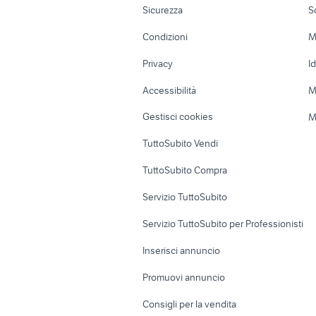
vendita appartamenti multiproprieta
Sicurezza
S
madonna di campiglio Trentino Alto
Accessori Moto
Terreni e rustic
Adige
Condizioni
M
Nautica
Garage e box
Privacy
I
Caravan e Camper
Loft, mansarde 
Accessibilità
M
Veicoli commerciali
Case vacanza
Gestisci cookies
M
Uffici e Locali
TuttoSubito Vendi
commerciali
TuttoSubito Compra
Servizio TuttoSubito
Servizio TuttoSubito per Professionisti
Inserisci annuncio
Promuovi annuncio
Consigli per la vendita