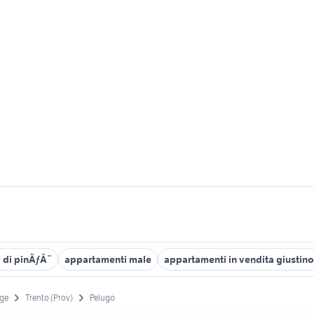
a di pinÃƒÂ¨
appartamenti male
appartamenti in vendita giustino
ige
Trento (Prov)
Pelugo