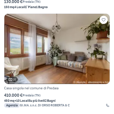
130.000 €
Predaia
(
TN
)
150 mq
4 Locali
1° Piano
1 Bagno
16
Casa singola nel comune di Predaia
410.000 €
Predaia
(
TN
)
450 mq
+10 Locali
Su più livelli
2 Bagni
Agenzia
GI.MA. s.n.c. DI ORSO ROBERTA & C