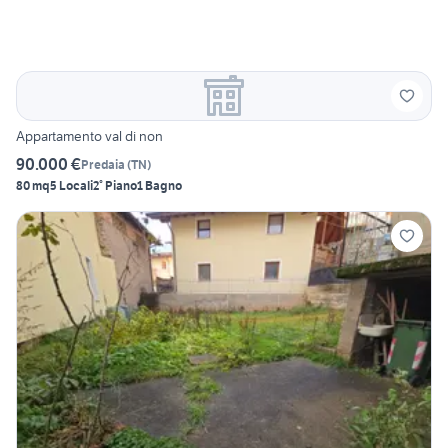
Appartamento val di non
90.000 €
Predaia
(
TN
)
80 mq
5 Locali
2° Piano
1 Bagno