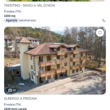
TRENTINO - MASO in VAL DI NON
Predaia
(
TN
)
1000 mq
Agenzia
atesinacasa
30
ALBERGO A PREDAIA
Predaia
(
TN
)
1500 mq
1 Locale