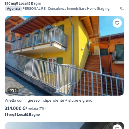
150 mq
8 Locali
3 Bagni
Agenzia
PERSONAL RE - Consulenza Immobiliare Home Staging
6
Villetta con ingresso indipendente + stube e grand
314.000 €
Predaia
(
TN
)
89 mq
5 Locali
1 Bagno