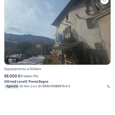
25
Appartamento a Mollaro
98.000 €
Predaia
(
TN
)
300 mq
8 Locali
1° Piano
1 Bagno
Agenzia
GI.MA. s.n.c. DI ORSO ROBERTA & C