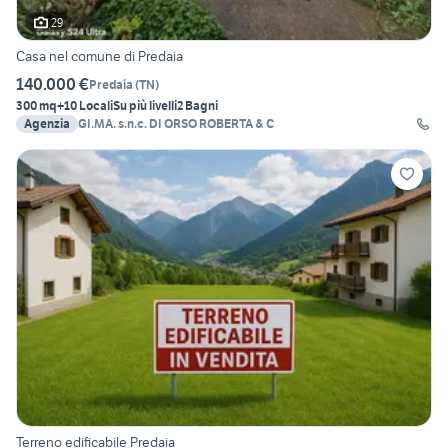
29
Casa nel comune di Predaia
140.000 €
Predaia
(
TN
)
300 mq
+10 Locali
Su più livelli
2 Bagni
Agenzia
GI.MA. s.n.c. DI ORSO ROBERTA & C
Terreno edificabile Predaia