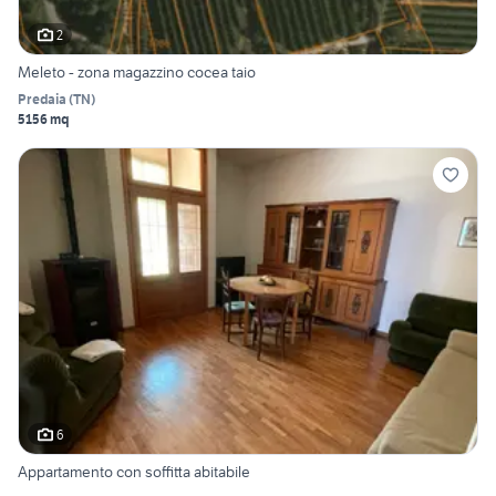
2
Meleto - zona magazzino cocea taio
Predaia
(
TN
)
5156 mq
6
Appartamento con soffitta abitabile