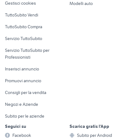
Gestisci cookies
Modelli auto
Alto Adige
Case vacanza
vendita immobili
TuttoSubito Vendi
trentino alto adige
Uffici e Locali
TuttoSubito Compra
affitto appartamenti
commerciali
affitto Trentino Alto
Servizio TuttoSubito
Adige
elettronica
per la casa e la
sports e hobby
immobili alto adige
Servizio TuttoSubito per
persona
Informatica
Animali
Professionisti
Arredamento e
Console e
Accessori per
Casalinghi
Inserisci annuncio
Videogiochi
animali
Elettrodomestici
Promuovi annuncio
Audio/Video
Musica e Film
Giardino e Fai da te
Consigli per la vendita
Fotografia
Libri e Riviste
Abbigliamento e
Negozi e Aziende
Telefonia
Strumenti Musicali
Accessori
Subito per le aziende
Sports
Tutto per i bambini
Seguici su
Scarica gratis l'App
Biciclette
Facebook
Subito per Android