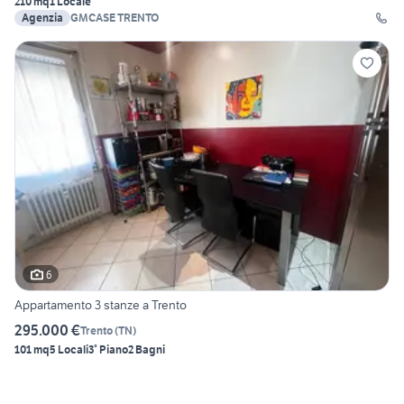
210 mq
1 Locale
Agenzia
GMCASE TRENTO
6
Appartamento 3 stanze a Trento
295.000 €
Trento
(
TN
)
101 mq
5 Locali
3° Piano
2 Bagni