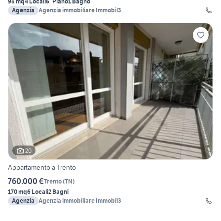
95 mq
4 Locali
6° Piano
1 Bagno
Agenzia
Agenzia immobiliare Immobil3
20
Appartamento a Trento
760.000 €
Trento
(
TN
)
170 mq
6 Locali
2 Bagni
Agenzia
Agenzia immobiliare Immobil3