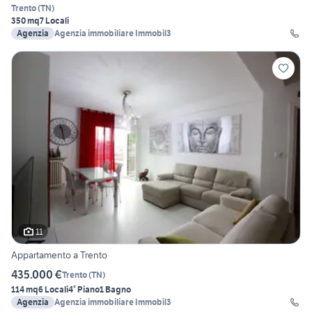
Trento
(
TN
)
350 mq
7 Locali
Agenzia
Agenzia immobiliare Immobil3
11
Appartamento a Trento
435.000 €
Trento
(
TN
)
114 mq
6 Locali
4° Piano
1 Bagno
Agenzia
Agenzia immobiliare Immobil3