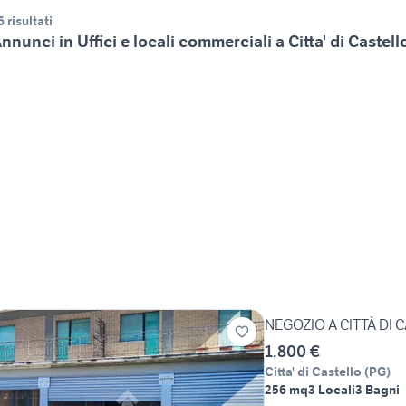
6 risultati
nnunci in Uffici e locali commerciali a Citta' di Castell
NEGOZIO A CITTÀ DI 
1.800 €
Citta' di Castello
(
PG
)
256 mq
3 Locali
3 Bagni