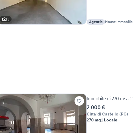
3
Agenzia
House Immobilia
Immobile di 270 m² a Ci
2.000 €
Citta' di Castello
(
PG
)
270 mq
1 Locale