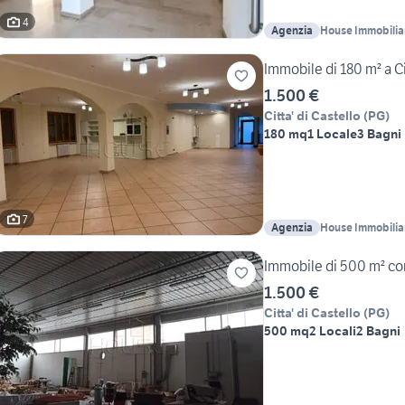
4
Agenzia
House Immobilia
Immobile di 180 m² a Ci
1.500 €
Citta' di Castello
(
PG
)
180 mq
1 Locale
3 Bagni
7
Agenzia
House Immobilia
Immobile di 500 m² con 
1.500 €
Citta' di Castello
(
PG
)
500 mq
2 Locali
2 Bagni