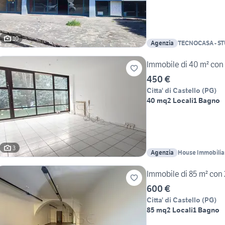
10
Agenzia
Immobile di 40 m² con 2 
450 €
Citta' di Castello
(
PG
)
40 mq
2 Locali
1 Bagno
3
Agenzia
House Immobilia
Immobile di 85 m² con 2 
600 €
Citta' di Castello
(
PG
)
85 mq
2 Locali
1 Bagno