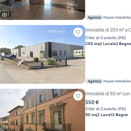
7
Agenzia
House Immobilia
Immobile di 200 m² a Ci
Citta' di Castello
(
PG
)
200 mq
1 Locale
1 Bagn
Agenzia
House Immobilia
Immobile di 90 m² con 2 
550 €
Citta' di Castello
(
PG
)
90 mq
2 Locali
1 Bagno