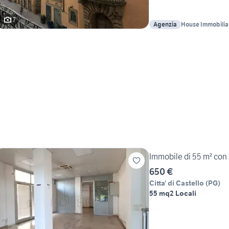
7
Agenzia
House Immobilia
Immobile di 55 m² con 2 
650 €
Citta' di Castello
(
PG
)
55 mq
2 Locali