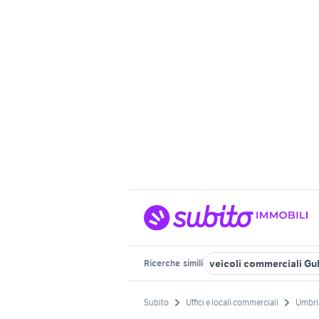
veicoli commerciali Gu
Ricerche
simili
Subito
Uffici e locali commerciali
Umbri