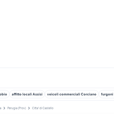
bbio
affitto locali Assisi
veicoli commerciali Corciano
furgoni
a
Perugia (Prov)
Citta' di Castello