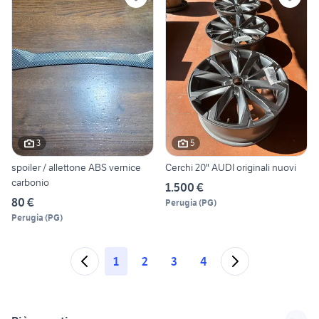
3
5
spoiler / allettone ABS vernice
Cerchi 20" AUDI originali nuovi
carbonio
1.500 €
80 €
Perugia
(
PG
)
Perugia
(
PG
)
1
2
3
4