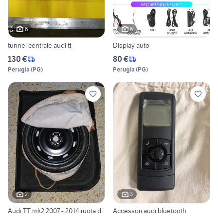
6
6
tunnel centrale audi tt
Display auto
130 €
80 €
Perugia
(
PG
)
Perugia
(
PG
)
2
3
Audi TT mk2 2007 - 2014 ruota di
Accessori audi bluetooth