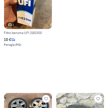
3
Filtro benzina UFI 3183300
10 €
Perugia
(
PG
)