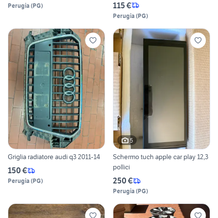
115 €
Perugia
(
PG
)
Perugia
(
PG
)
5
Griglia radiatore audi q3 2011-14
Schermo tuch apple car play 12,3
pollici
150 €
250 €
Perugia
(
PG
)
Perugia
(
PG
)