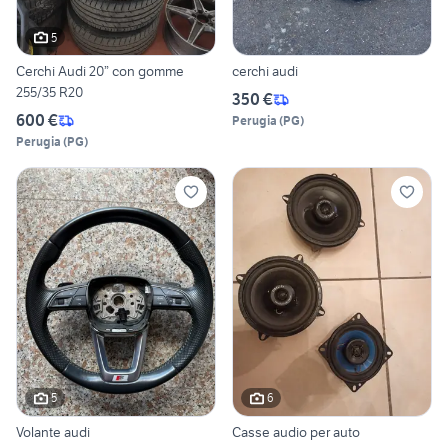
5
Cerchi Audi 20” con gomme
cerchi audi
255/35 R20
350 €
600 €
Perugia
(
PG
)
Perugia
(
PG
)
5
6
Volante audi
Casse audio per auto