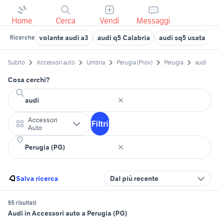
Home
Cerca
Vendi
Messaggi
volante audi a3
audi q5 Calabria
audi sq5 usata
a
Ricerche
Subito
Accessori auto
Umbria
Perugia (Prov)
Perugia
audi
Cosa cerchi?
Accessori
Filtri
Auto
Salva ricerca
Dal più recente
95 risultati
Audi in Accessori auto a Perugia (PG)