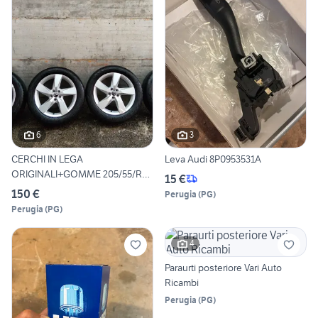
6
3
CERCHI IN LEGA
Leva Audi 8P0953531A
ORIGINALI+GOMME 205/55/R17
15 €
AUDI-VW
150 €
Perugia
(
PG
)
Perugia
(
PG
)
4
Paraurti posteriore Vari Auto
Ricambi
Perugia
(
PG
)