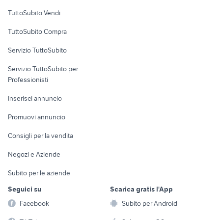
Case vacanza
TuttoSubito Vendi
Uffici e Locali
TuttoSubito Compra
commerciali
Servizio TuttoSubito
elettronica
per la casa e la
sports e hobby
Servizio TuttoSubito per
persona
Informatica
Animali
Professionisti
Arredamento e
Console e
Accessori per
Casalinghi
Inserisci annuncio
Videogiochi
animali
Elettrodomestici
Promuovi annuncio
Audio/Video
Musica e Film
Giardino e Fai da te
Consigli per la vendita
Fotografia
Libri e Riviste
Abbigliamento e
Negozi e Aziende
Telefonia
Strumenti Musicali
Accessori
Subito per le aziende
Sports
Tutto per i bambini
Seguici su
Scarica gratis l'App
Biciclette
Facebook
Subito per Android
Collezionismo