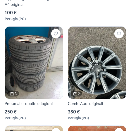
A4 originali
100 €
Perugia
(
PG
)
3
2
Pneumatici quattro stagioni
Cerchi Audi originali
250 €
380 €
Perugia
(
PG
)
Perugia
(
PG
)