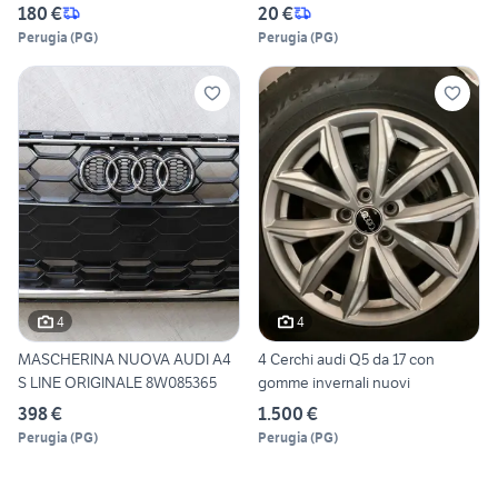
180 €
20 €
Perugia
(
PG
)
Perugia
(
PG
)
4
4
MASCHERINA NUOVA AUDI A4
4 Cerchi audi Q5 da 17 con
S LINE ORIGINALE 8W085365
gomme invernali nuovi
398 €
1.500 €
Perugia
(
PG
)
Perugia
(
PG
)