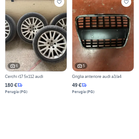
6
5
Cerchi r17 5x112 audi
Griglia anteriore audi a3/a4
180 €
49 €
Perugia
(
PG
)
Perugia
(
PG
)