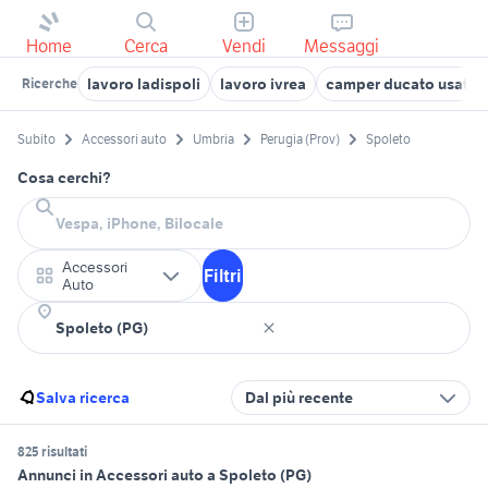
Home
Cerca
Vendi
Messaggi
lavoro ladispoli
lavoro ivrea
camper ducato usato
Ricerche
Subito
Accessori auto
Umbria
Perugia (Prov)
Spoleto
Cosa cerchi?
Accessori
Filtri
Auto
Salva ricerca
Dal più recente
825 risultati
Annunci in Accessori auto a Spoleto (PG)