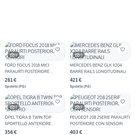
6
6
FORD FOCUS 2018 MK3
MERCEDES BENZ GLK X204
PARAURTI POSTERIORE
BARRE RAILS LONGITUDINALI
SENSORI
261 €
421 €
Spoleto
(
PG
)
Spoleto
(
PG
)
6
9
OPEL TIGRA B TWIN TOP
PEUGEOT 208 2SERIE PARAURTI
SPORTELLO ANTERIORE
POSTERIORE CON SENSORI
SINISTRO
356 €
403 €