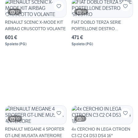
12
14
RENAULT SCENIC X-MODE KIT
FIAT DOBLO TERZA SERIE
AIRBAG CRUSCOTTO VOLANTE
PORTELLONE DESTRO
SINISTRO
601 €
471 €
Spoleto
(
PG
)
Spoleto
(
PG
)
30
7
RENAULT MEGANE 4 SPORTER
4x CERCHIO IN LEGA CITROEN
GT-LINE MUSATA ANTERIORE
C3 C2 C4 DS3 DS4 16"