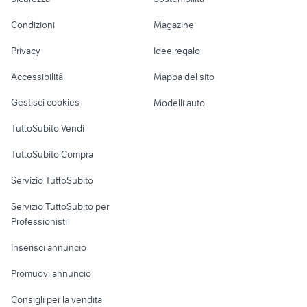
schiera
lavoro
cereali usato
belvedere marittimo
Accessori Moto
hummer h2
maltipoo toy
Condizioni
Magazine
Terreni e rustici
Attrezzature di
Nautica
lavoro
Privacy
Idee regalo
Garage e box
Caravan e Camper
Accessibilità
Mappa del sito
Loft, mansarde e
Veicoli commerciali
altro
Gestisci cookies
Modelli auto
Case vacanza
TuttoSubito Vendi
Uffici e Locali
TuttoSubito Compra
commerciali
Servizio TuttoSubito
elettronica
per la casa e la
sports e hobby
Servizio TuttoSubito per
persona
Informatica
Animali
Professionisti
Arredamento e
Console e
Accessori per
Casalinghi
Inserisci annuncio
Videogiochi
animali
Elettrodomestici
Promuovi annuncio
Audio/Video
Musica e Film
Giardino e Fai da te
Consigli per la vendita