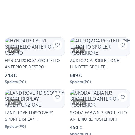
6
4
HYNDAI I20 BC51 SPORTELLO
AUDI Q2 GA PORTELLONE
ANTERIORE DESTRO
LUNOTTO SPOILER
POSTERIORE
248 €
689 €
Spoleto
(
PG
)
Spoleto
(
PG
)
18
14
LAND ROVER DISCOVERY
SKODA FABIA NJ3 SPORTELLO
SPORT DISPLAY
ANTERIORE POSTERIORI
MULTIFUNZIONE
Spoleto
(
PG
)
450 €
Spoleto
(
PG
)