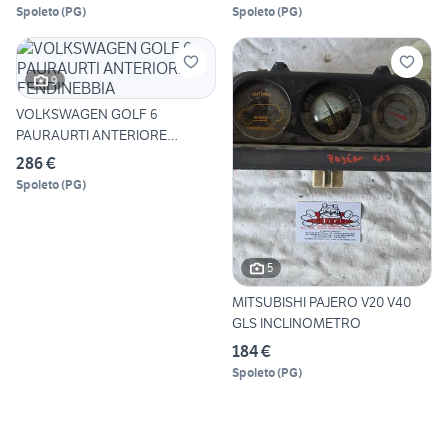
Spoleto
(
PG
)
Spoleto
(
PG
)
9
VOLKSWAGEN GOLF 6
PAURAURTI ANTERIORE
FENDINEBBIA
286 €
Spoleto
(
PG
)
5
MITSUBISHI PAJERO V20 V40
GLS INCLINOMETRO
184 €
Spoleto
(
PG
)