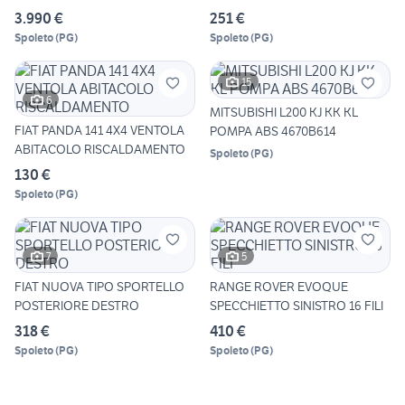
3.990 €
251 €
Spoleto
(
PG
)
Spoleto
(
PG
)
15
6
MITSUBISHI L200 KJ KK KL
FIAT PANDA 141 4X4 VENTOLA
POMPA ABS 4670B614
ABITACOLO RISCALDAMENTO
Spoleto
(
PG
)
130 €
Spoleto
(
PG
)
7
5
FIAT NUOVA TIPO SPORTELLO
RANGE ROVER EVOQUE
POSTERIORE DESTRO
SPECCHIETTO SINISTRO 16 FILI
318 €
410 €
Spoleto
(
PG
)
Spoleto
(
PG
)