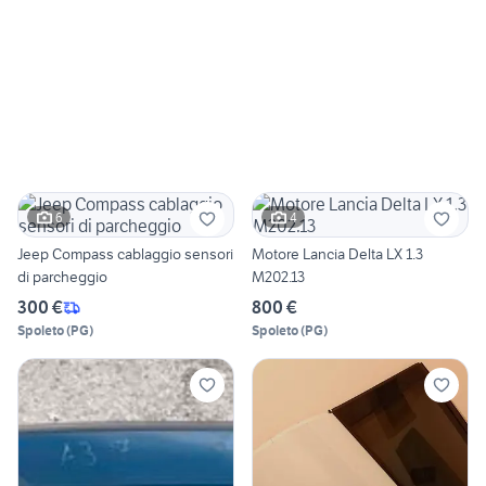
6
4
Jeep Compass cablaggio sensori
Motore Lancia Delta LX 1.3
di parcheggio
M202.13
300 €
800 €
Spoleto
(
PG
)
Spoleto
(
PG
)