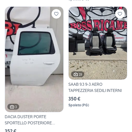
19
SAAB 9.3 9-3 AERO
TAPPEZZERIA SEDILI INTERNI
350 €
Spoleto
(
PG
)
3
DACIA DUSTER PORTE
SPORTELLO POSTERIORE
SINISTRO
352 €