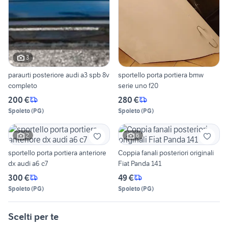
3
paraurti posteriore audi a3 spb 8v
sportello porta portiera bmw
completo
serie uno f20
200 €
280 €
Spoleto
(
PG
)
Spoleto
(
PG
)
2
6
sportello porta portiera anteriore
Coppia fanali posteriori originali
dx audi a6 c7
Fiat Panda 141
300 €
49 €
Spoleto
(
PG
)
Spoleto
(
PG
)
Scelti per te