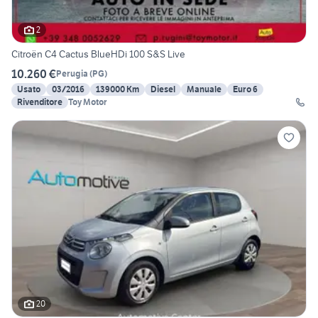
2
Citroën C4 Cactus BlueHDi 100 S&S Live
10.260 €
Perugia
(
PG
)
Usato
03/2016
139000 Km
Diesel
Manuale
Euro 6
Rivenditore
Toy Motor
20