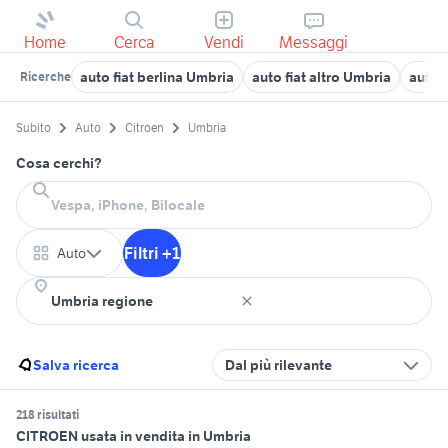
Home
Cerca
Vendi
Messaggi
auto fiat berlina Umbria
auto fiat altro Umbria
auto 
Ricerche
Subito
Auto
Citroen
Umbria
Cosa cerchi?
Filtri +1
Auto
Salva ricerca
Dal più rilevante
218 risultati
CITROEN usata in vendita in Umbria