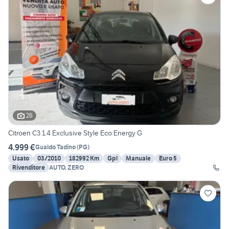
26
Citroen C3 1.4 Exclusive Style Eco Energy G
4.999 €
Gualdo Tadino
(
PG
)
Usato
03/2010
182992 Km
Gpl
Manuale
Euro 5
Rivenditore
AUTO. ZERO