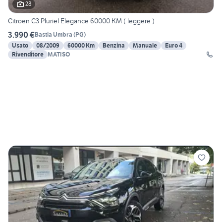
28
Citroen C3 Pluriel Elegance 60000 KM ( leggere )
3.990 €
Bastia Umbra
(
PG
)
Usato
08/2009
60000 Km
Benzina
Manuale
Euro 4
Rivenditore
MATISO