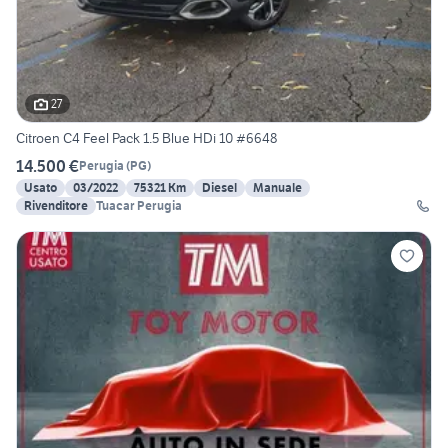
27
Citroen C4 Feel Pack 1.5 Blue HDi 10 #6648
14.500 €
Perugia
(
PG
)
Usato
03/2022
75321 Km
Diesel
Manuale
Rivenditore
Tuacar Perugia