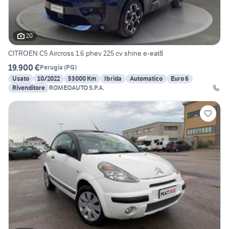
20
CITROEN C5 Aircross 1.6 phev 225 cv shine e-eat8
19.900 €
Perugia
(
PG
)
Usato
10/2022
53000 Km
Ibrida
Automatico
Euro 6
Rivenditore
ROMEOAUTO S.P.A.