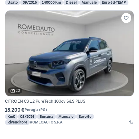
Usato
09/2016
140000 Km
Diesel
Manuale
Euro 6d-TEMP
20
CITROEN C3 1.2 PureTech 100cv S&S PLUS
18.200 €
Perugia
(
PG
)
Km0
05/2026
Benzina
Manuale
Euro 6e
Rivenditore
ROMEOAUTO S.P.A.