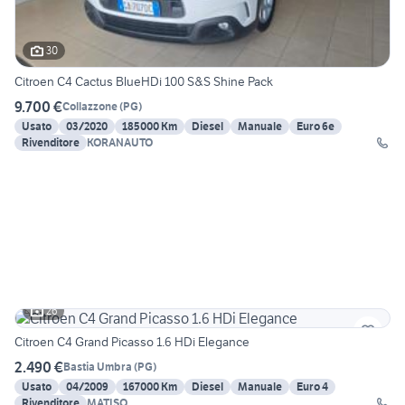
30
Citroen C4 Cactus BlueHDi 100 S&S Shine Pack
9.700 €
Collazzone
(
PG
)
Usato
03/2020
185000 Km
Diesel
Manuale
Euro 6e
Rivenditore
KORANAUTO
26
Citroen C4 Grand Picasso 1.6 HDi Elegance
2.490 €
Bastia Umbra
(
PG
)
Usato
04/2009
167000 Km
Diesel
Manuale
Euro 4
Rivenditore
MATISO