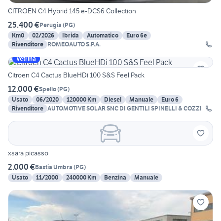
CITROEN C4 Hybrid 145 e-DCS6 Collection
25.400 €
Perugia
(
PG
)
Km0
02/2026
Ibrida
Automatico
Euro 6e
Rivenditore
ROMEOAUTO S.P.A.
Vetrina
Citroen C4 Cactus BlueHDi 100 S&S Feel Pack
12.000 €
Spello
(
PG
)
Usato
06/2020
120000 Km
Diesel
Manuale
Euro 6
Rivenditore
AUTOMOTIVE SOLAR SNC DI GENTILI SPINELLI & COZZI
xsara picasso
2.000 €
Bastia Umbra
(
PG
)
Usato
11/2000
240000 Km
Benzina
Manuale