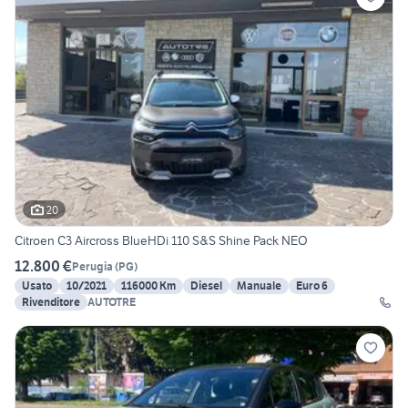
20
Citroen C3 Aircross BlueHDi 110 S&S Shine Pack NEO
12.800 €
Perugia
(
PG
)
Usato
10/2021
116000 Km
Diesel
Manuale
Euro 6
Rivenditore
AUTOTRE