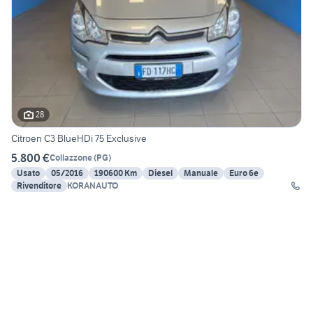
28
Citroen C3 BlueHDi 75 Exclusive
5.800 €
Collazzone
(
PG
)
Usato
05/2016
190600 Km
Diesel
Manuale
Euro 6e
Rivenditore
KORANAUTO