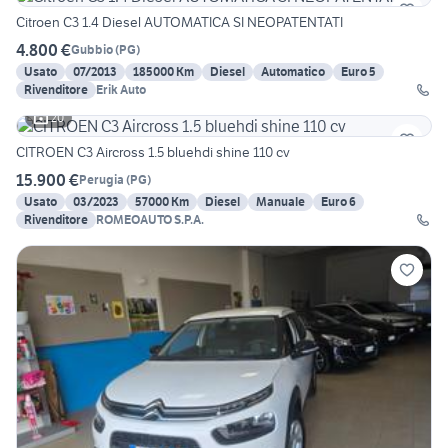
Citroen C3 1.4 Diesel AUTOMATICA SI NEOPATENTATI
4.800 €
Gubbio
(
PG
)
Usato
07/2013
185000 Km
Diesel
Automatico
Euro 5
Rivenditore
Erik Auto
20
CITROEN C3 Aircross 1.5 bluehdi shine 110 cv
15.900 €
Perugia
(
PG
)
Usato
03/2023
57000 Km
Diesel
Manuale
Euro 6
Rivenditore
ROMEOAUTO S.P.A.