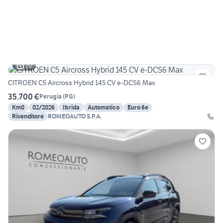
20
CITROEN C5 Aircross Hybrid 145 CV e-DCS6 Max
35.700 €
Perugia
(
PG
)
Km0
02/2026
Ibrida
Automatico
Euro 6e
Rivenditore
ROMEOAUTO S.P.A.