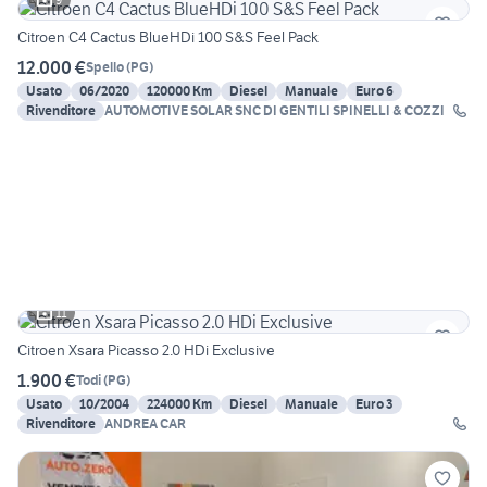
Citroen C4 Cactus BlueHDi 100 S&S Feel Pack
12.000 €
Spello
(
PG
)
Usato
06/2020
120000 Km
Diesel
Manuale
Euro 6
Rivenditore
AUTOMOTIVE SOLAR SNC DI GENTILI SPINELLI & COZZI
11
Citroen Xsara Picasso 2.0 HDi Exclusive
1.900 €
Todi
(
PG
)
Usato
10/2004
224000 Km
Diesel
Manuale
Euro 3
Rivenditore
ANDREA CAR