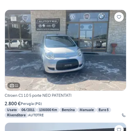
11
Citroen C1 1.0 5 porte NEO PATENTATI
2.800 €
Perugia
(
PG
)
Usato
06/2011
136000 Km
Benzina
Manuale
Euro 5
Rivenditore
AUTOTRE