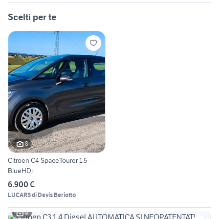
Scelti per te
8
Citroen C4 SpaceTourer 1.5
BlueHDi
6.900 €
LUCARS di Devis Beriotto
9