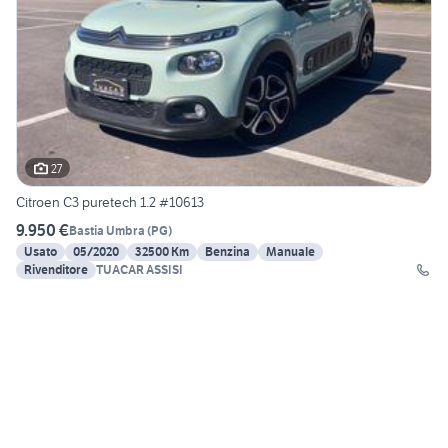
27
Citroen C3 puretech 1.2 #10613
9.950 €
Bastia Umbra
(
PG
)
Usato
05/2020
32500 Km
Benzina
Manuale
Rivenditore
TUACAR ASSISI