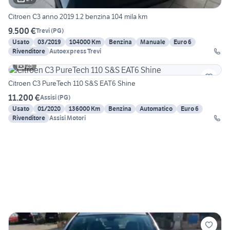
Citroen C3 anno 2019 1.2 benzina 104 mila km
9.500 €
Trevi
(
PG
)
Usato
03/2019
104000 Km
Benzina
Manuale
Euro 6
Rivenditore
Autoexpress Trevi
25
Citroen C3 PureTech 110 S&S EAT6 Shine
11.200 €
Assisi
(
PG
)
Usato
01/2020
136000 Km
Benzina
Automatico
Euro 6
Rivenditore
Assisi Motori