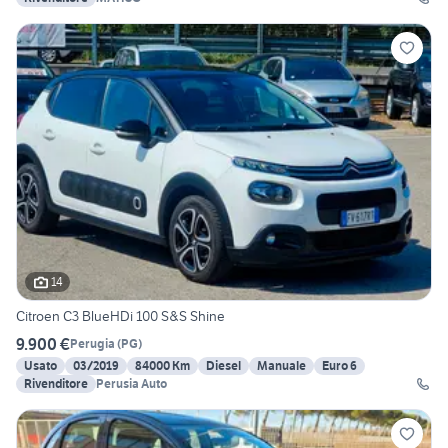
14
Citroen C3 BlueHDi 100 S&S Shine
9.900 €
Perugia
(
PG
)
Usato
03/2019
84000 Km
Diesel
Manuale
Euro 6
Rivenditore
Perusia Auto