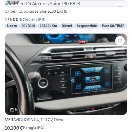
6
Citroën C5 Aircross Shine180 EAT8.
17.500 €
Corciano
(
PG
)
Usato
09/2019
126421 Km
Diesel
Sequenziale
Euro 6d-TEMP
5
MERAVIGLIOSA C4, 120 CV, Diesel.
10.100 €
Perugia
(
PG
)