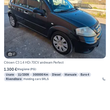
17
Citroen C3 1.4 HDi 70CV airdream Perfect
1.300 €
Magione
(
PG
)
Usato
11/2009
300000 Km
Diesel
Manuale
Euro 4
Rivenditore
Holding cars SRLS