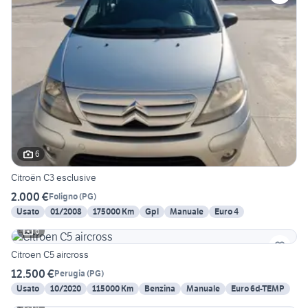
6
Citroën C3 esclusive
2.000 €
Foligno
(
PG
)
Usato
01/2008
175000 Km
Gpl
Manuale
Euro 4
6
Citroen C5 aircross
12.500 €
Perugia
(
PG
)
Usato
10/2020
115000 Km
Benzina
Manuale
Euro 6d-TEMP
9