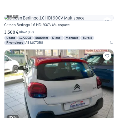
16
Citroen Berlingo 1.6 HDi 90CV Multispace
3.500 €
Giove
(
TR
)
Usato
12/2008
5000 Km
Diesel
Manuale
Euro 4
Rivenditore
AB MOTORS
24