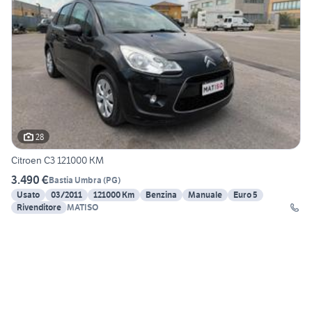
28
Citroen C3 121000 KM
3.490 €
Bastia Umbra
(
PG
)
Usato
03/2011
121000 Km
Benzina
Manuale
Euro 5
Rivenditore
MATISO