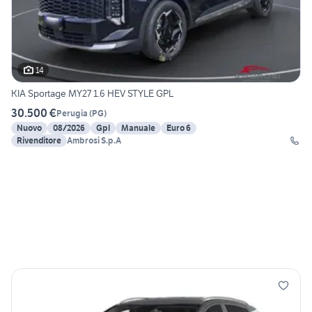
14
KIA Sportage MY27 1.6 HEV STYLE GPL
30.500 €
Perugia
(
PG
)
Nuovo
08/2026
Gpl
Manuale
Euro 6
Rivenditore
Ambrosi S.p.A