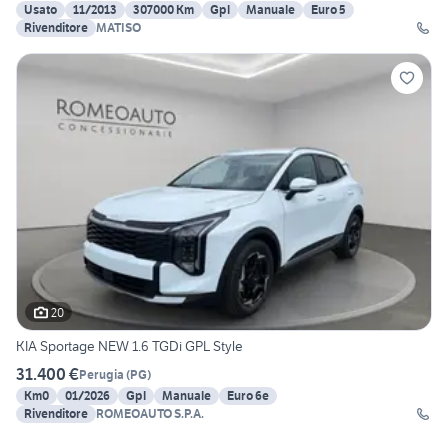
Usato
11/2013
307000 Km
Gpl
Manuale
Euro 5
Rivenditore
MATISO
20
KIA Sportage NEW 1.6 TGDi GPL Style
31.400 €
Perugia
(
PG
)
Km0
01/2026
Gpl
Manuale
Euro 6e
Rivenditore
ROMEOAUTO S.P.A.