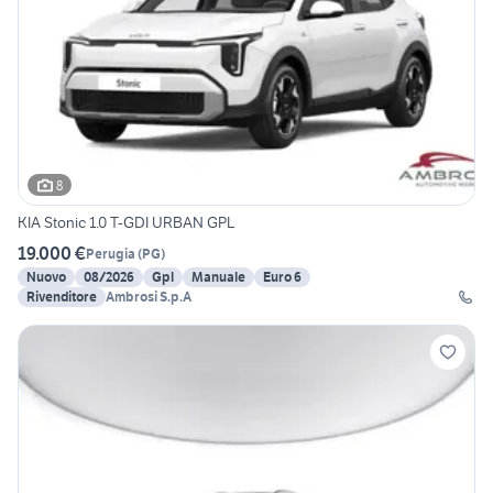
8
KIA Stonic 1.0 T-GDI URBAN GPL
19.000 €
Perugia
(
PG
)
Nuovo
08/2026
Gpl
Manuale
Euro 6
Rivenditore
Ambrosi S.p.A