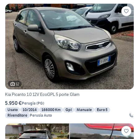
12
Kia Picanto 1.0 12V EcoGPL 5 porte Glam
5.950 €
Perugia
(
PG
)
Usato
10/2014
166000 Km
Gpl
Manuale
Euro 5
Rivenditore
Perusia Auto