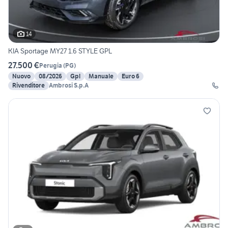
14
KIA Sportage MY27 1.6 STYLE GPL
27.500 €
Perugia
(
PG
)
Nuovo
08/2026
Gpl
Manuale
Euro 6
Rivenditore
Ambrosi S.p.A