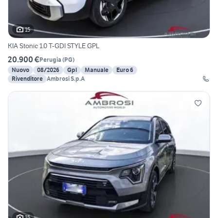
15
KIA Stonic 1.0 T-GDI STYLE GPL
20.900 €
Perugia
(
PG
)
Nuovo
08/2026
Gpl
Manuale
Euro 6
Rivenditore
Ambrosi S.p.A
15