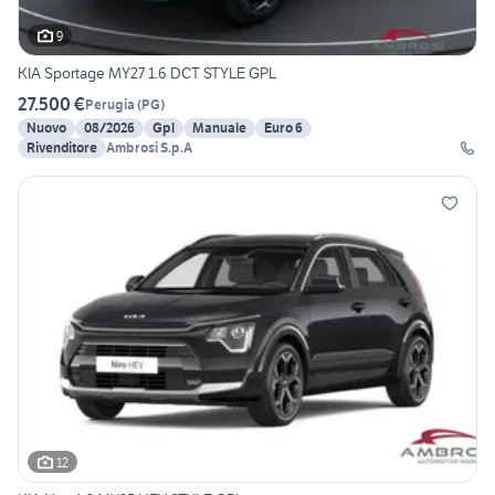
9
KIA Sportage MY27 1.6 DCT STYLE GPL
27.500 €
Perugia
(
PG
)
Nuovo
08/2026
Gpl
Manuale
Euro 6
Rivenditore
Ambrosi S.p.A
12