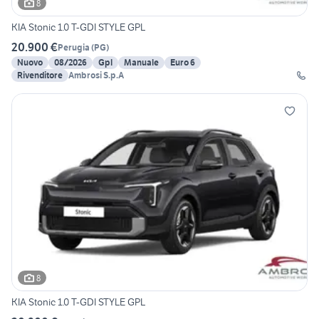
8
KIA Stonic 1.0 T-GDI STYLE GPL
20.900 €
Perugia
(
PG
)
Nuovo
08/2026
Gpl
Manuale
Euro 6
Rivenditore
Ambrosi S.p.A
8
KIA Stonic 1.0 T-GDI STYLE GPL