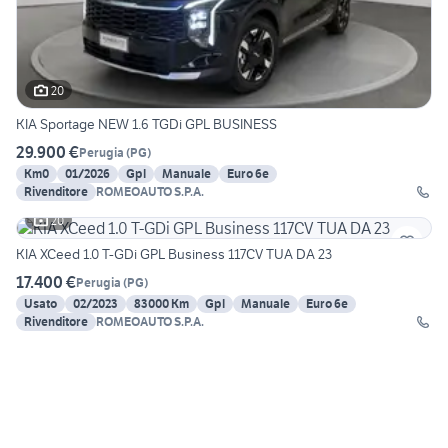
20
KIA Sportage NEW 1.6 TGDi GPL BUSINESS
29.900 €
Perugia
(
PG
)
Km0
01/2026
Gpl
Manuale
Euro 6e
Rivenditore
ROMEOAUTO S.P.A.
20
KIA XCeed 1.0 T-GDi GPL Business 117CV TUA DA 23
17.400 €
Perugia
(
PG
)
Usato
02/2023
83000 Km
Gpl
Manuale
Euro 6e
Rivenditore
ROMEOAUTO S.P.A.