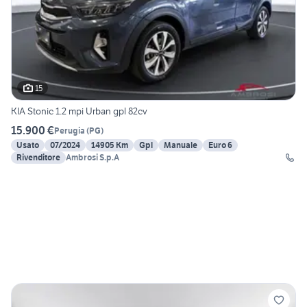
15
KIA Stonic 1.2 mpi Urban gpl 82cv
15.900 €
Perugia
(
PG
)
Usato
07/2024
14905 Km
Gpl
Manuale
Euro 6
Rivenditore
Ambrosi S.p.A