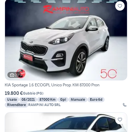
20
KIA Sportage 1.6 ECOGPL Unico Prop. KM 87.000 Pron
19.800 €
Gubbio
(
PG
)
Usato
08/2021
87000 Km
Gpl
Manuale
Euro 6d
Rivenditore
RAMPINI AUTO SRL