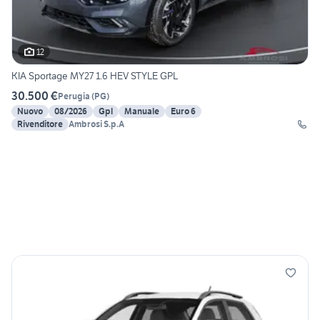
12
KIA Sportage MY27 1.6 HEV STYLE GPL
30.500 €
Perugia
(
PG
)
Nuovo
08/2026
Gpl
Manuale
Euro 6
Rivenditore
Ambrosi S.p.A