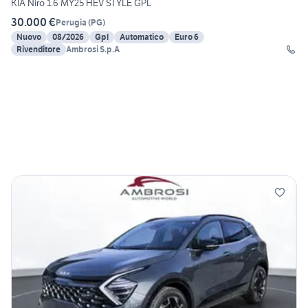
KIA Niro 1.6 MY25 HEV STYLE GPL
30.000 €
Perugia
(
PG
)
Nuovo
08/2026
Gpl
Automatico
Euro 6
Rivenditore
Ambrosi S.p.A