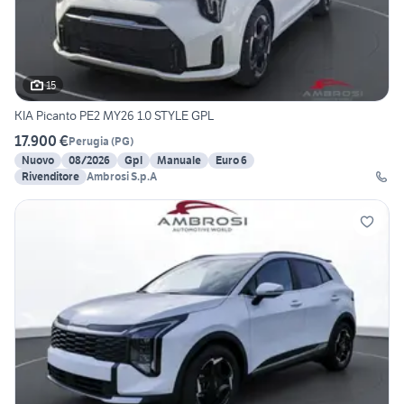
15
KIA Picanto PE2 MY26 1.0 STYLE GPL
17.900 €
Perugia
(
PG
)
Nuovo
08/2026
Gpl
Manuale
Euro 6
Rivenditore
Ambrosi S.p.A