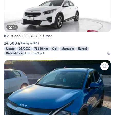
15
KIA XCeed 1.0 T-GDi GPL Urban
14.500 €
Perugia
(
PG
)
Usato
05/2022
78610 Km
Gpl
Manuale
Euro 6
Rivenditore
Ambrosi S.p.A