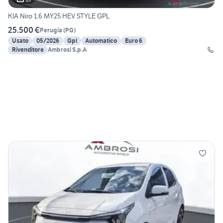
KIA Niro 1.6 MY25 HEV STYLE GPL
25.500 €
Perugia
(
PG
)
Usato
05/2026
Gpl
Automatico
Euro 6
Rivenditore
Ambrosi S.p.A