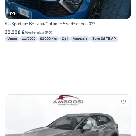
6
Kia Sportgae Benzina/Gpl anno 5 serie anno 2022
20.000 €
Montefalco
(
PG
)
Usato
11/2022
93000 Km
Gpl
Manuale
Euro 6d-TEMP