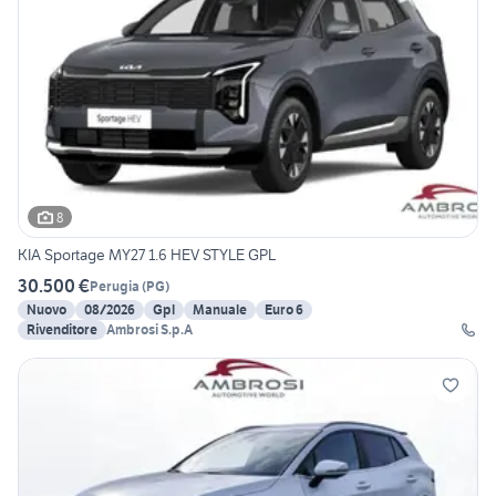
8
KIA Sportage MY27 1.6 HEV STYLE GPL
30.500 €
Perugia
(
PG
)
Nuovo
08/2026
Gpl
Manuale
Euro 6
Rivenditore
Ambrosi S.p.A