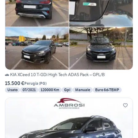
🚗 KIA XCeed 1.0 T-GDi High Tech ADAS Pack – GPL/B
15.500 €
Perugia
(
PG
)
Usato
07/2021
120000 Km
Gpl
Manuale
Euro 6d-TEMP