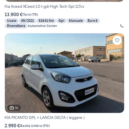
Kia Xceed XCeed 1.0 t-gdi High Tech Gpl 117cv
13.900 €
Terni
(
TR
)
Usato
09/2021
91641 Km
Gpl
Manuale
Euro 6
Rivenditore
Automotive Center
30
KIA PICANTO GPL + LANCIA DELTA ( leggere )
2.990 €
Bastia Umbra
(
PG
)