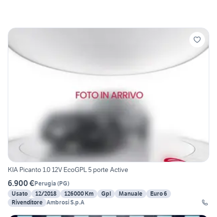
KIA Picanto 1.0 12V EcoGPL 5 porte Active
6.900 €
Perugia
(
PG
)
Usato
12/2018
126000 Km
Gpl
Manuale
Euro 6
Rivenditore
Ambrosi S.p.A