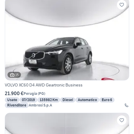
15
VOLVO XC60 D4 AWD Geartronic Business
21.900 €
Perugia
(
PG
)
Usato
07/2019
135982 Km
Diesel
Automatico
Euro 6
Rivenditore
Ambrosi S.p.A