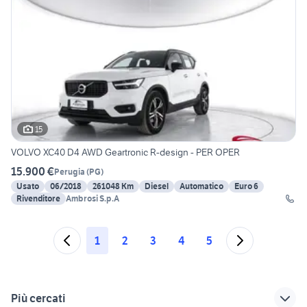
15
VOLVO XC40 D4 AWD Geartronic R-design - PER OPER
15.900 €
Perugia
(
PG
)
Usato
06/2018
261048 Km
Diesel
Automatico
Euro 6
Rivenditore
Ambrosi S.p.A
1
2
3
4
5
Più cercati