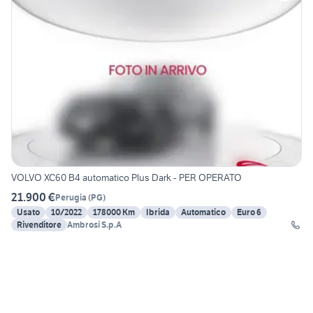
VOLVO XC60 B4 automatico Plus Dark - PER OPERATO
21.900 €
Perugia
(
PG
)
Usato
10/2022
178000 Km
Ibrida
Automatico
Euro 6
Rivenditore
Ambrosi S.p.A