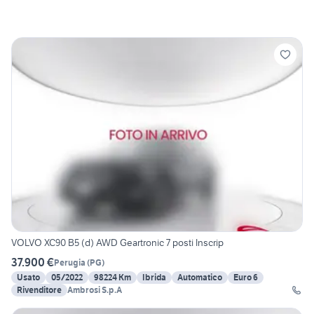
VOLVO XC90 B5 (d) AWD Geartronic 7 posti Inscrip
37.900 €
Perugia
(
PG
)
Usato
05/2022
98224 Km
Ibrida
Automatico
Euro 6
Rivenditore
Ambrosi S.p.A