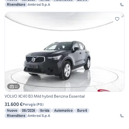
Rivenditore
Ambrosi S.p.A
11
VOLVO XC40 B3 Mild hybrid Benzina Essential
31.600 €
Perugia
(
PG
)
Nuovo
08/2026
Ibrida
Automatico
Euro 6
Rivenditore
Ambrosi S.p.A