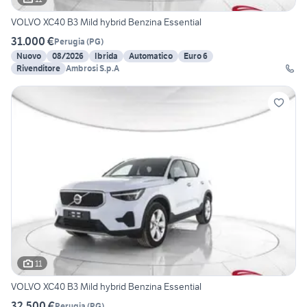
VOLVO XC40 B3 Mild hybrid Benzina Essential
31.000 €
Perugia
(
PG
)
Nuovo
08/2026
Ibrida
Automatico
Euro 6
Rivenditore
Ambrosi S.p.A
11
VOLVO XC40 B3 Mild hybrid Benzina Essential
32.500 €
Perugia
(
PG
)