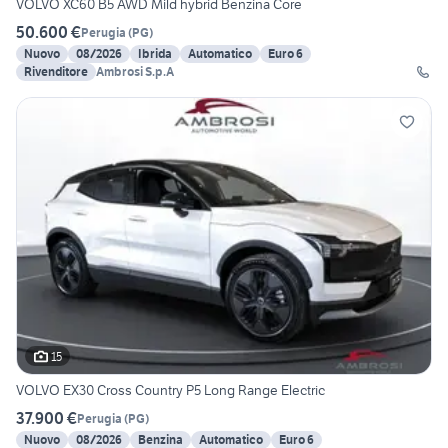
VOLVO XC60 B5 AWD Mild hybrid Benzina Core
50.600 €
Perugia
(
PG
)
Nuovo
08/2026
Ibrida
Automatico
Euro 6
Rivenditore
Ambrosi S.p.A
15
VOLVO EX30 Cross Country P5 Long Range Electric
37.900 €
Perugia
(
PG
)
Nuovo
08/2026
Benzina
Automatico
Euro 6