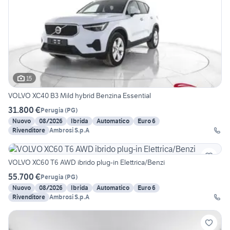
15
VOLVO XC40 B3 Mild hybrid Benzina Essential
31.800 €
Perugia
(
PG
)
Nuovo
08/2026
Ibrida
Automatico
Euro 6
Rivenditore
Ambrosi S.p.A
VOLVO XC60 T6 AWD ibrido plug-in Elettrica/Benzi
55.700 €
Perugia
(
PG
)
Nuovo
08/2026
Ibrida
Automatico
Euro 6
Rivenditore
Ambrosi S.p.A