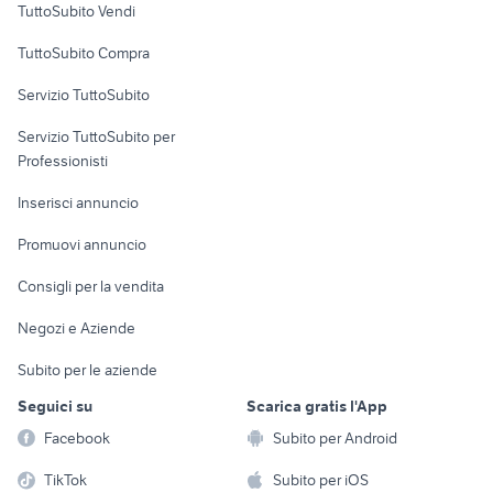
TuttoSubito Vendi
Uffici e Locali
TuttoSubito Compra
commerciali
Servizio TuttoSubito
elettronica
per la casa e la
sports e hobby
Servizio TuttoSubito per
persona
Informatica
Animali
Professionisti
Arredamento e
Console e
Accessori per
Casalinghi
Inserisci annuncio
Videogiochi
animali
Elettrodomestici
Promuovi annuncio
Audio/Video
Musica e Film
Giardino e Fai da te
Consigli per la vendita
Fotografia
Libri e Riviste
Abbigliamento e
Negozi e Aziende
Telefonia
Strumenti Musicali
Accessori
Subito per le aziende
Sports
Tutto per i bambini
Seguici su
Scarica gratis l'App
Biciclette
Facebook
Subito per Android
Collezionismo
TikTok
Subito per iOS