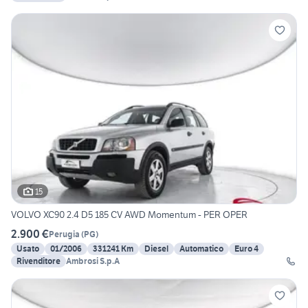
15
VOLVO XC90 2.4 D5 185 CV AWD Momentum - PER OPER
2.900 €
Perugia
(
PG
)
Usato
01/2006
331241 Km
Diesel
Automatico
Euro 4
Rivenditore
Ambrosi S.p.A