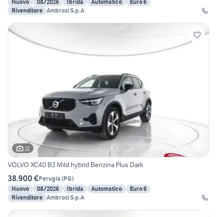
Nuovo
08/2026
Ibrida
Automatico
Euro 6
Rivenditore
Ambrosi S.p.A
11
VOLVO XC40 B3 Mild hybrid Benzina Plus Dark
38.900 €
Perugia
(
PG
)
Nuovo
08/2026
Ibrida
Automatico
Euro 6
Rivenditore
Ambrosi S.p.A