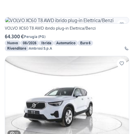
VOLVO XC60 T8 AWD ibrido plug-in Elettrica/Benzi
64.300 €
Perugia
(
PG
)
Nuovo
08/2026
Ibrida
Automatico
Euro 6
Rivenditore
Ambrosi S.p.A
11