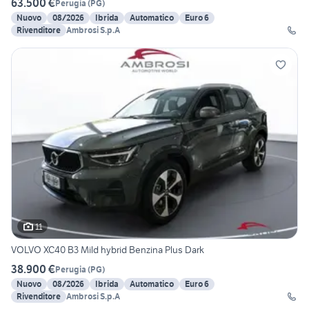
63.500 €
Perugia
(
PG
)
Nuovo
08/2026
Ibrida
Automatico
Euro 6
Rivenditore
Ambrosi S.p.A
11
VOLVO XC40 B3 Mild hybrid Benzina Plus Dark
38.900 €
Perugia
(
PG
)
Nuovo
08/2026
Ibrida
Automatico
Euro 6
Rivenditore
Ambrosi S.p.A